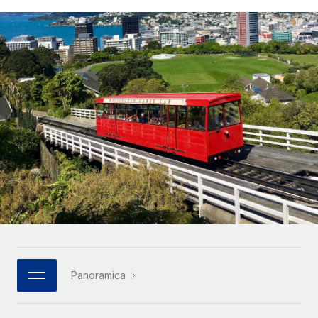
SERVICES
Partner tecnologici strategici
Français
Chiedi a un esperto
Integra l'HR globale nella tua piattaforma in modo
Affidati agli esperti per la gestione HR e la
flessibile
Deutsch
compliance globale
Español
CASE STUDIES
Italiano
Português (Portugal)
日本語
한국어
中文（简体）
Panoramica