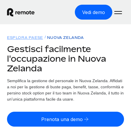
Vedi demo
Home
ESPLORA PAESE
NUOVA ZELANDA
Prodotti
Gestisci facilmente
l'occupazione in Nuova
Soluzioni
ASSUMI NEL MONDO
Zelanda
Global Payroll
Tariffe
COPERTURA GLOBALE
Gestisci il payroll a norma, in tutta semplicità
Semplifica la gestione del personale in Nuova Zelanda. Affidati
Ricerca paesi
a noi per la gestione di buste paga, benefit, tasse, conformità e
Employer of Record
Trova i servizi di supporto all’impiego per ogni Paese
persino stock option per il tuo team in Nuova Zelanda, il tutto in
Espanditi con zero costi di entità locale
Italiano
un'unica piattaforma facile da usare.
Confronta Remote
Contractor Management
Scopri come ci confrontiamo con gli altri
English
Recluta e gestisci collaboratori a livello globale
Prenota una demo
Login
Nederlands
DIVENTA NOSTRO PARTNER