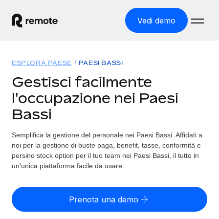
Vedi demo
Home
ESPLORA PAESE
PAESI BASSI
Prodotti
Gestisci facilmente
l'occupazione nei Paesi
Soluzioni
ASSUMI NEL MONDO
Bassi
Global Payroll
Tariffe
COPERTURA GLOBALE
Gestisci il payroll a norma, in tutta semplicità
Semplifica la gestione del personale nei Paesi Bassi. Affidati a
Ricerca paesi
noi per la gestione di buste paga, benefit, tasse, conformità e
Employer of Record
Trova i servizi di supporto all’impiego per ogni Paese
persino stock option per il tuo team nei Paesi Bassi, il tutto in
Espanditi con zero costi di entità locale
Italiano
un'unica piattaforma facile da usare.
Confronta Remote
Contractor Management
Scopri come ci confrontiamo con gli altri
English
Recluta e gestisci collaboratori a livello globale
Prenota una demo
Login
Nederlands
DIVENTA NOSTRO PARTNER