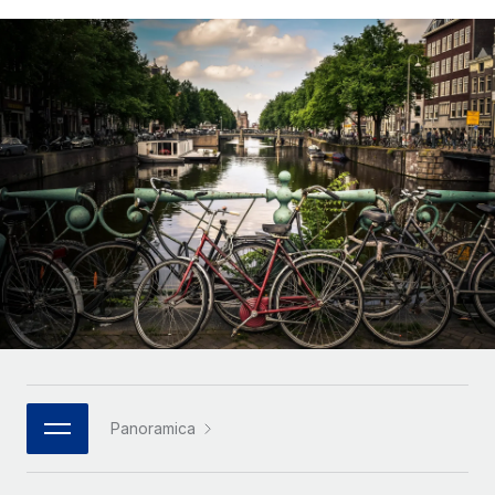
SERVICES
Partner tecnologici strategici
Français
Chiedi a un esperto
Integra l'HR globale nella tua piattaforma in modo
Affidati agli esperti per la gestione HR e la
flessibile
Deutsch
compliance globale
Español
CASE STUDIES
Italiano
Português (Portugal)
日本語
한국어
中文（简体）
Panoramica