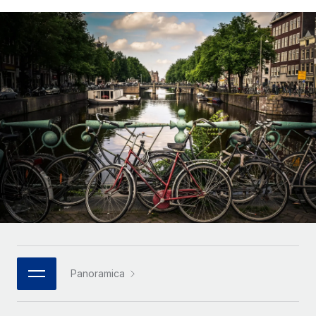
SERVICES
Partner tecnologici strategici
Français
Chiedi a un esperto
Integra l'HR globale nella tua piattaforma in modo
Affidati agli esperti per la gestione HR e la
flessibile
Deutsch
compliance globale
Español
CASE STUDIES
Italiano
Português (Portugal)
日本語
한국어
中文（简体）
Panoramica