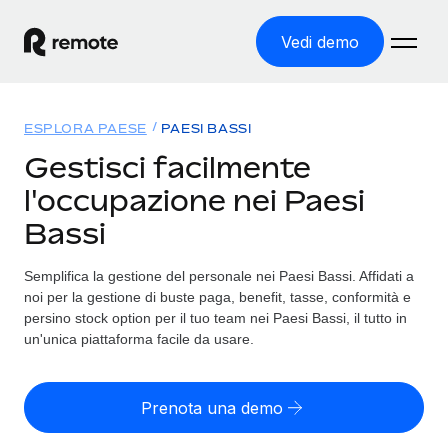
Vedi demo
Home
ESPLORA PAESE
PAESI BASSI
Prodotti
Gestisci facilmente
l'occupazione nei Paesi
Soluzioni
ASSUMI NEL MONDO
Bassi
Global Payroll
Tariffe
COPERTURA GLOBALE
Gestisci il payroll a norma, in tutta semplicità
Semplifica la gestione del personale nei Paesi Bassi. Affidati a
Ricerca paesi
noi per la gestione di buste paga, benefit, tasse, conformità e
Employer of Record
Trova i servizi di supporto all’impiego per ogni Paese
persino stock option per il tuo team nei Paesi Bassi, il tutto in
Espanditi con zero costi di entità locale
Italiano
un'unica piattaforma facile da usare.
Confronta Remote
Contractor Management
Scopri come ci confrontiamo con gli altri
English
Recluta e gestisci collaboratori a livello globale
Prenota una demo
Login
Nederlands
DIVENTA NOSTRO PARTNER