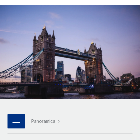
SERVICES
Partner tecnologici strategici
Français
Chiedi a un esperto
Integra l'HR globale nella tua piattaforma in modo
Affidati agli esperti per la gestione HR e la
flessibile
Deutsch
compliance globale
Español
CASE STUDIES
Italiano
Português (Portugal)
日本語
한국어
中文（简体）
Panoramica