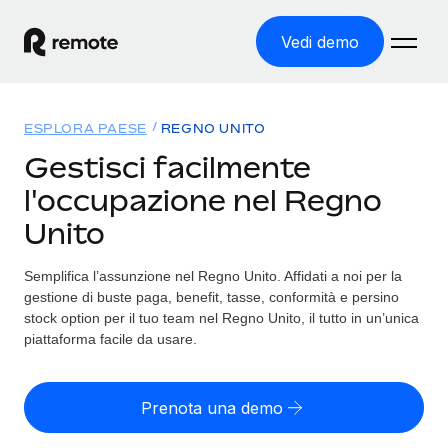
Vedi demo
Home
ESPLORA PAESE
REGNO UNITO
Prodotti
Gestisci facilmente
l'occupazione nel Regno
Soluzioni
ASSUMI NEL MONDO
Unito
Global Payroll
Tariffe
COPERTURA GLOBALE
Gestisci il payroll a norma, in tutta semplicità
Semplifica l’assunzione nel Regno Unito. Affidati a noi per la
Ricerca paesi
gestione di buste paga, benefit, tasse, conformità e persino
Employer of Record
Trova i servizi di supporto all’impiego per ogni Paese
stock option per il tuo team nel Regno Unito, il tutto in un’unica
Espanditi con zero costi di entità locale
Italiano
piattaforma facile da usare.
Confronta Remote
Contractor Management
Scopri come ci confrontiamo con gli altri
English
Recluta e gestisci collaboratori a livello globale
Prenota una demo
Login
Nederlands
DIVENTA NOSTRO PARTNER