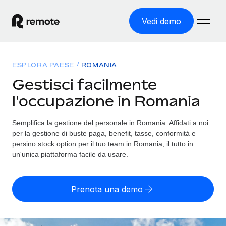
Vedi demo
Home
ESPLORA PAESE
ROMANIA
Prodotti
Gestisci facilmente
l'occupazione in Romania
Soluzioni
ASSUMI NEL MONDO
Global Payroll
Semplifica la gestione del personale in Romania. Affidati a noi
Tariffe
COPERTURA GLOBALE
Gestisci il payroll a norma, in tutta semplicità
per la gestione di buste paga, benefit, tasse, conformità e
Ricerca paesi
persino stock option per il tuo team in Romania, il tutto in
Employer of Record
un'unica piattaforma facile da usare.
Trova i servizi di supporto all’impiego per ogni Paese
Espanditi con zero costi di entità locale
Italiano
Confronta Remote
Contractor Management
Prenota una demo
Scopri come ci confrontiamo con gli altri
English
Recluta e gestisci collaboratori a livello globale
Login
Nederlands
DIVENTA NOSTRO PARTNER