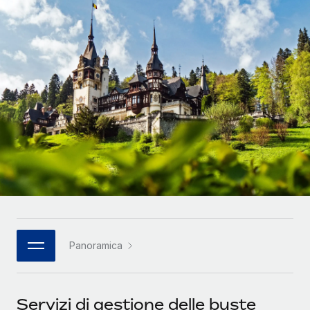
SERVICES
Partner tecnologici strategici
Français
Chiedi a un esperto
Integra l'HR globale nella tua piattaforma in modo
Affidati agli esperti per la gestione HR e la
flessibile
Deutsch
compliance globale
Español
CASE STUDIES
Italiano
Cultivating a Thriving Remote-First Culture in
Partnership with Remote
Português (Portugal)
At a glance Discover the evolution of TheyDo, a pioneering
journey management platform that has...
日本語
Maggiori informazioni
한국어
Panoramica
Reverse Tech's strategic partnership with
中文（简体）
Remote for contractor management and
payroll
Servizi di gestione delle buste
Reverse Tech at a glance Health and wellness startup,