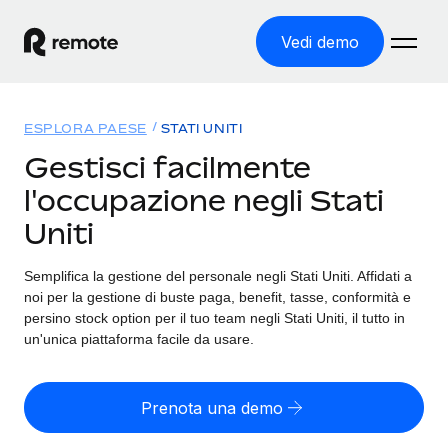
Vedi demo
Home
ESPLORA PAESE
STATI UNITI
Prodotti
Gestisci facilmente
l'occupazione negli Stati
Soluzioni
ASSUMI NEL MONDO
Uniti
Global Payroll
Tariffe
COPERTURA GLOBALE
Gestisci il payroll a norma, in tutta semplicità
Semplifica la gestione del personale negli Stati Uniti. Affidati a
Ricerca paesi
noi per la gestione di buste paga, benefit, tasse, conformità e
Employer of Record
Trova i servizi di supporto all’impiego per ogni Paese
persino stock option per il tuo team negli Stati Uniti, il tutto in
Espanditi con zero costi di entità locale
Italiano
un'unica piattaforma facile da usare.
Confronta Remote
Contractor Management
Scopri come ci confrontiamo con gli altri
English
Recluta e gestisci collaboratori a livello globale
Prenota una demo
Login
Nederlands
DIVENTA NOSTRO PARTNER