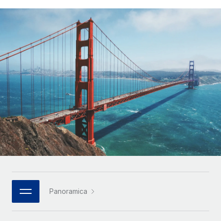
SERVICES
Partner tecnologici strategici
Français
Chiedi a un esperto
Integra l'HR globale nella tua piattaforma in modo
Affidati agli esperti per la gestione HR e la
flessibile
Deutsch
compliance globale
Español
CASE STUDIES
Italiano
Português (Portugal)
日本語
한국어
中文（简体）
Panoramica