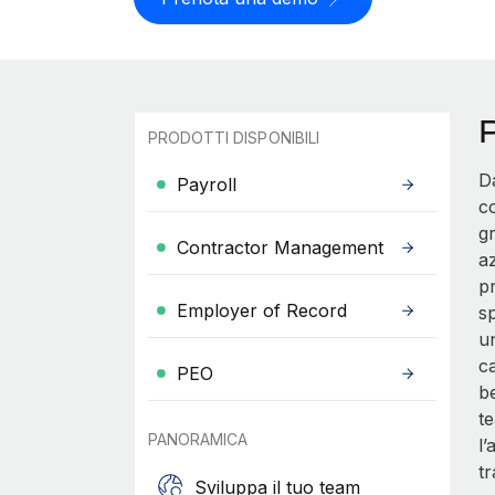
P
PRODOTTI DISPONIBILI
Da
Payroll
co
gr
Contractor Management
az
pr
Employer of Record
sp
u
ca
PEO
b
te
PANORAMICA
l’
tr
Sviluppa il tuo team