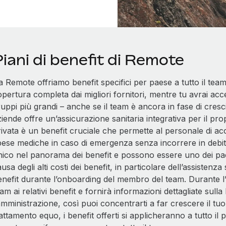
iani di benefit di Remote
 Remote offriamo benefit specifici per paese a tutto il team
pertura completa dai migliori fornitori, mentre tu avrai acc
uppi più grandi – anche se il team è ancora in fase di crescit
iende offre un’assicurazione sanitaria integrativa per il pro
ivata è un benefit cruciale che permette al personale di acc
ese mediche in caso di emergenza senza incorrere in debiti s
nico nel panorama dei benefit e possono essere uno dei pae
usa degli alti costi dei benefit, in particolare dell’assistenz
enefit durante l’onboarding del membro del team. Durante l
am ai relativi benefit e fornirà informazioni dettagliate sull
amministrazione, così puoi concentrarti a far crescere il tu
attamento equo, i benefit offerti si applicheranno a tutto i