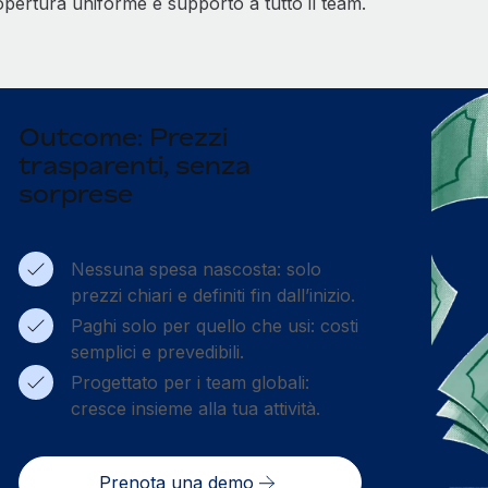
opertura uniforme e supporto a tutto il team.
Outcome: Prezzi
trasparenti, senza
sorprese
Nessuna spesa nascosta: solo
prezzi chiari e definiti fin dall’inizio.
Paghi solo per quello che usi: costi
semplici e prevedibili.
Progettato per i team globali:
cresce insieme alla tua attività.
Prenota una demo