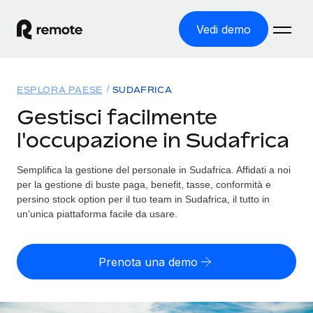
Vedi demo
Home
ESPLORA PAESE
SUDAFRICA
Prodotti
Gestisci facilmente
l'occupazione in Sudafrica
Soluzioni
ASSUMI NEL MONDO
Global Payroll
Semplifica la gestione del personale in Sudafrica. Affidati a noi
Tariffe
COPERTURA GLOBALE
Gestisci il payroll a norma, in tutta semplicità
per la gestione di buste paga, benefit, tasse, conformità e
Ricerca paesi
persino stock option per il tuo team in Sudafrica, il tutto in
Employer of Record
un'unica piattaforma facile da usare.
Trova i servizi di supporto all’impiego per ogni Paese
Espanditi con zero costi di entità locale
Italiano
Confronta Remote
Contractor Management
Prenota una demo
Scopri come ci confrontiamo con gli altri
English
Recluta e gestisci collaboratori a livello globale
Login
Nederlands
DIVENTA NOSTRO PARTNER