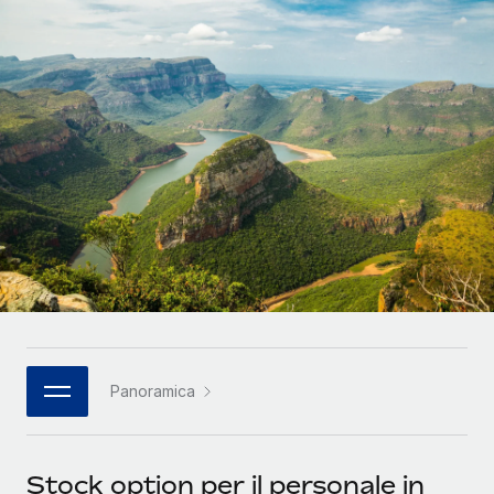
SERVICES
Partner tecnologici strategici
Français
Chiedi a un esperto
Integra l'HR globale nella tua piattaforma in modo
Affidati agli esperti per la gestione HR e la
flessibile
Deutsch
compliance globale
Español
CASE STUDIES
Italiano
Português (Portugal)
日本語
한국어
Panoramica
中文（简体）
Stock option per il personale in