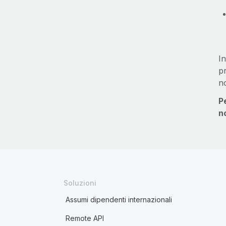
In
pr
no
P
no
Soluzioni
Assumi dipendenti internazionali
Remote API