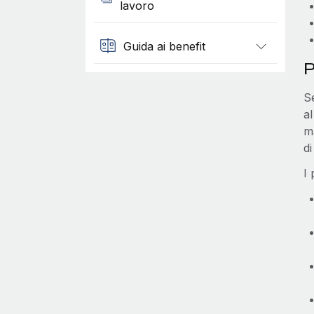
lavoro
Guida ai benefit
P
Se
al
ma
di
I 