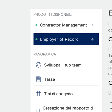
PRODOTTI DISPONIBILI
Il
Contractor Management
co
C
Employer of Record
I
PANORAMICA
T
uf
Sviluppa il tuo team
pa
qu
Tasse
C
U
Tipi di congedo
Cessazione del rapporto di