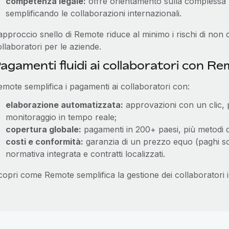
competenza legale:
offre orientamento sulla complessa l
semplificando le collaborazioni internazionali.
approccio snello di Remote riduce al minimo i rischi di non 
llaboratori per le aziende.
agamenti fluidi ai collaboratori con R
emote semplifica i pagamenti ai collaboratori con:
elaborazione automatizzata:
approvazioni con un clic, p
monitoraggio in tempo reale;
copertura globale:
pagamenti in 200+ paesi, più metodi di
costi e conformità:
garanzia di un prezzo equo (paghi solo
normativa integrata e contratti localizzati.
copri come Remote semplifica la gestione dei collaboratori 