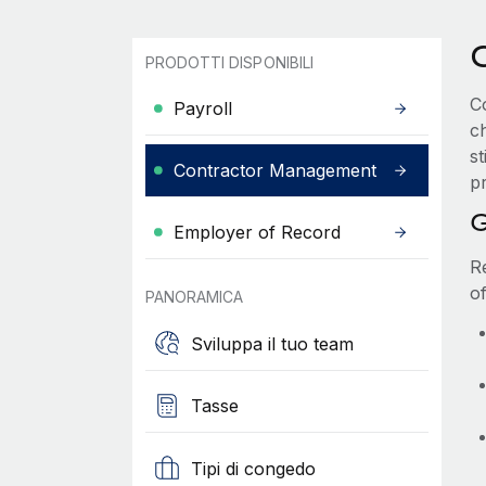
PRODOTTI DISPONIBILI
C
Payroll
c
st
Contractor Management
pr
G
Employer of Record
R
of
PANORAMICA
Sviluppa il tuo team
Tasse
Tipi di congedo