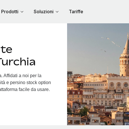
Prodotti
Soluzioni
Tariffe
nte
Turchia
 Affidati a noi per la
ità e persino stock option
iattaforma facile da usare.