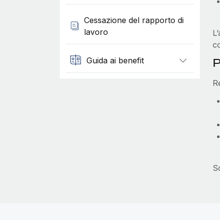
Cessazione del rapporto di
lavoro
L’
co
Guida ai benefit
P
R
S