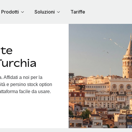
Prodotti
Soluzioni
Tariffe
nte
Turchia
 Affidati a noi per la
ità e persino stock option
iattaforma facile da usare.