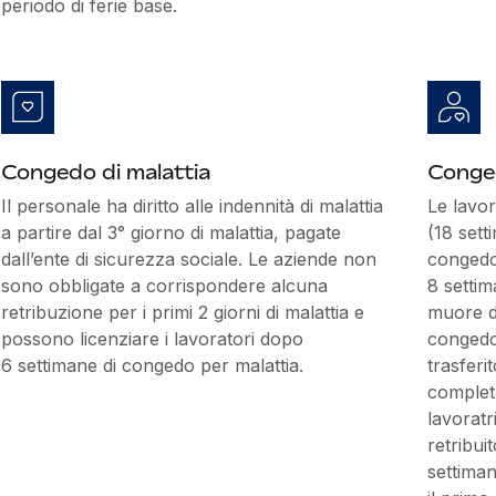
periodo di ferie base.
Congedo di malattia
Conge
Il personale ha diritto alle indennità di malattia
Le lavor
a partire dal 3° giorno di malattia, pagate
(18 sett
dall’ente di sicurezza sociale. Le aziende non
congedo 
sono obbligate a corrispondere alcuna
8 settim
retribuzione per i primi 2 giorni di malattia e
muore du
possono licenziare i lavoratori dopo
congedo 
6 settimane di congedo per malattia.
trasferi
completa
lavorat
retribui
settiman