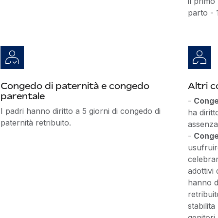
il primo
parto - 
Congedo di paternità e congedo
Altri 
parentale
-
Conged
I padri hanno diritto a 5 giorni di congedo di
ha dirit
paternità retribuito.
assenza 
-
Conge
usufruir
celebrar
adottivi
hanno di
retribui
stabilita
genitori