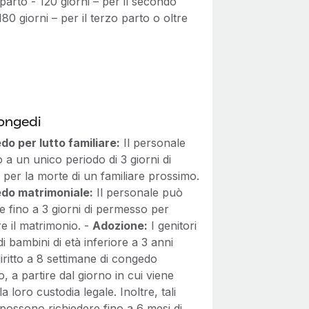
 parto - 120 giorni – per il secondo
180 giorni – per il terzo parto o oltre
congedi
o per lutto familiare:
Il personale
to a un unico periodo di 3 giorni di
per la morte di un familiare prossimo.
do matrimoniale:
Il personale può
e fino a 3 giorni di permesso per
e il matrimonio. -
Adozione:
I genitori
 di bambini di età inferiore a 3 anni
ritto a 8 settimane di congedo
to, a partire dal giorno in cui viene
 la loro custodia legale. Inoltre, tali
 possono richiedere fino a 6 mesi di