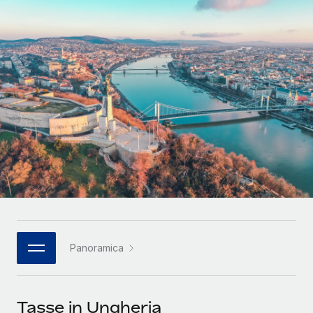
SERVICES
Partner tecnologici strategici
Français
Chiedi a un esperto
Integra l'HR globale nella tua piattaforma in modo
Affidati agli esperti per la gestione HR e la
flessibile
Deutsch
compliance globale
Español
CASE STUDIES
Italiano
Cultivating a Thriving Remote-First Culture in
Partnership with Remote
Português (Portugal)
At a glance Discover the evolution of TheyDo, a pioneering
journey management platform that has...
日本語
Maggiori informazioni
한국어
Panoramica
Reverse Tech's strategic partnership with
中文（简体）
Remote for contractor management and
payroll
Tasse in Ungheria
Reverse Tech at a glance Health and wellness startup,