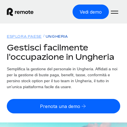
Vedi demo
Home
ESPLORA PAESE
UNGHERIA
Prodotti
Gestisci facilmente
l'occupazione in Ungheria
Soluzioni
ASSUMI NEL MONDO
Global Payroll
Semplifica la gestione del personale in Ungheria. Affidati a noi
Tariffe
COPERTURA GLOBALE
Gestisci il payroll a norma, in tutta semplicità
per la gestione di buste paga, benefit, tasse, conformità e
Ricerca paesi
persino stock option per il tuo team in Ungheria, il tutto in
Employer of Record
un'unica piattaforma facile da usare.
Trova i servizi di supporto all’impiego per ogni Paese
Espanditi con zero costi di entità locale
Italiano
Confronta Remote
Contractor Management
Prenota una demo
Scopri come ci confrontiamo con gli altri
English
Recluta e gestisci collaboratori a livello globale
Login
Nederlands
DIVENTA NOSTRO PARTNER