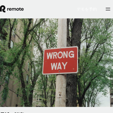
デモを予約
契約社員管理
従業員と契約社員の誤分類ガイド
従業員の誤分類を防ぐには、意図よりも行動が重要です。ある
労働者を従業員として扱えば、企業側がそのような関係を築く
つもりはなかったとして、規制当局もその労働者を従業員とし
て分類する場合があります。
By
Pedro Barros
記事を読む