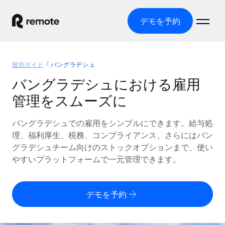
デモを予約
ホーム
国別ガイド
バングラデシュ
製品
バングラデシュにおける雇用
管理をスムーズに
ソリューション
グローバル雇用
グローバル給与処理
バングラデシュでの雇用をシンプルにできます。給与処
リソース
各国の制度に対応
コンプライアンス対応の給与処理を手軽に
理、福利厚生、税務、コンプライアンス、さらにはバン
国別ガイド
グラデシュチーム向けのストックオプションまで、使い
価格
ツールと計算ツール
Employer of Record（EOR）
/国別のグローバル雇用支援を検索する
やすいプラットフォームで一元管理できます。
グローバル展開をコストをかけずに実現
誤分類リスク判定ツール
米国州エクスプローラー
国別に従業員の誤分類リスクを確認する
Contractor of Record
米国の各州において採用プロセスを簡素化する
日本語
デモを予約
世界中の契約社員と法令を遵守して契約
従業員コスト計算ツール
Remoteを他社と比較
各国の総従業員コストを計算する
契約社員管理
English
他社と比較した、当社の強みを確認する