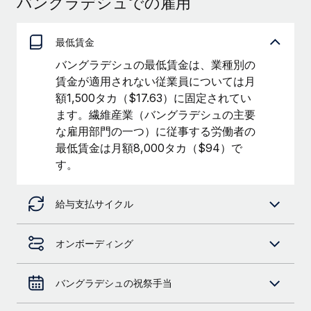
バングラデシュでの雇用
当社とのパートナーシップの可能性を検討する
サービス
給与・人材情報
Remote Build
近日リリース予定
最低賃金
専門家に相談
統合とAI自動化に関するコンサルティング
情報センター
バングラデシュの最低賃金は、業種別の
グローバル人事・コンプライアンスの専門サポート
賃金が適用されない従業員については月
サポートを依頼する
バックグラウンドチェック
活用事例
額1,500タカ（$17.63）に固定されてい
候補者の選考プロセスをシンプルに
ます。繊維産業（バングラデシュの主要
すべてのリソースを表示する
な雇用部門の一つ）に従事する労働者の
Compliance Watchtower
最低賃金は月額8,000タカ（$94）で
コンプライアンスリスクを先回りして対応
ブログ
す。
グローバル給与処理
デバイス管理
給与支払サイクル
ITデバイスを世界規模で提供・管理
EORおよびPEO
法人設立
契約社員管理
オンボーディング
法令順守した法人をスピーディに設立
税務
バングラデシュの祝祭手当
移住・転勤
ブログを読む
従業員の異動をスムーズに