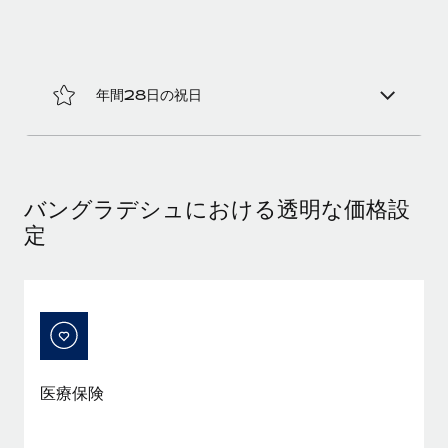
福利厚生
ブログ
従業員の福利厚生を簡単に管理
Remoteの製品アップデート：GustoとXeroの統合お
年間28日の祝日
よびContractor Management Plus（契約社員管理
プラス）
Remoteの使命は、世界のどこにいても、あらゆる規模の企業が
業務に最適な人材を採用し、管理し、給与を支給できるようにす
バングラデシュにおける透明な価格設
ることです。この数週間で、新しい統合、機能、改良点をリリー
定
スしました。...
詳細を見る
給与詐欺：種類、事例、ビジネスを守る方法
給与, 賃金は詐欺の特に魅力的な標的です。多額の資金がシステ
医療保険
ム間で頻繁に移動しているためです。このため、自社のビジネス
を保護することは極めて重要です。...