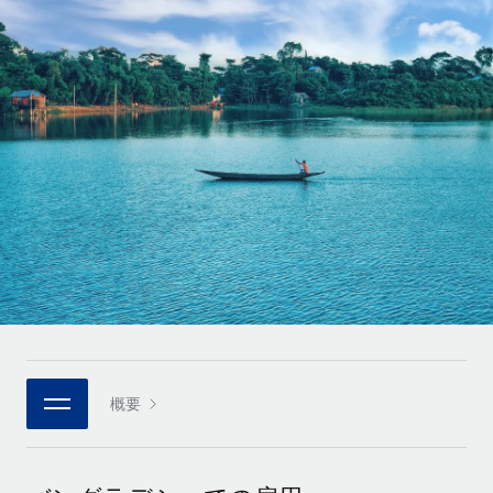
世界中の契約社員をオンボーディングし、管理
契約社員の報酬計算ツール
ログイン
Nederlands
グローバルな契約社員向けに、通貨オプションと支払スピー
PEO
成長の段階
ドを確認する
複雑な雇用関連業務を外部委託
Français
スタートアップ
成長中の企業向けのアジャイルなグローバルHR・給与処理ソ
REMOTEで学習
Deutsch
リューション
インフラ
リサーチおよびガイド
Remote統合
ミッドマーケット
Español
人事機能をワークフローにシームレスに統合する
活用事例
カスタマイズされた人事ソリューションでチームを拡大する
Italiano
プラットフォーム
HR用語集
企業
チームのための人事の基本機能を内蔵
大企業向けのグローバルHR
Português (Portugal)
チェックリストおよびテンプレート
接続
新しい
職務内容ライブラリ
日本語
当社のMCPを使用して、あらゆるAIツールをRemoteに接続
パートナーに登録
戦略的テクノロジーパートナー
ウェビナー
統合
概要
한국어
グローバルな人事機能を柔軟に自社プラットフォームへ統合
基本的なビジネスツールを活用して業務プロセスを効率化す
イベント
る
中文（简体）
パートナーとして登録
ニュースルーム