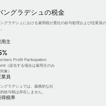
バングラデシュの税金
バングラデシュにおける雇用税が貴社の給与処理および従業員
い。
雇用主
5%
rkers Profit Participation
und（該当する場合は雇用主のみ
が対象）
従業員
バングラデシュでは、義務的な社
会的給与税は存在しません。
所得税率