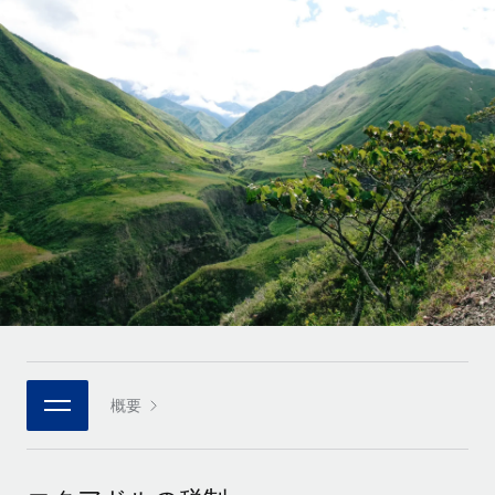
世界中の契約社員をオンボーディングし、管理
契約社員の報酬計算ツール
ログイン
Nederlands
グローバルな契約社員向けに、通貨オプションと支払スピー
PEO
成長の段階
ドを確認する
複雑な雇用関連業務を外部委託
Français
スタートアップ
成長中の企業向けのアジャイルなグローバルHR・給与処理ソ
REMOTEで学習
Deutsch
リューション
インフラ
リサーチおよびガイド
Remote統合
ミッドマーケット
Español
人事機能をワークフローにシームレスに統合する
活用事例
カスタマイズされた人事ソリューションでチームを拡大する
Italiano
プラットフォーム
HR用語集
企業
チームのための人事の基本機能を内蔵
大企業向けのグローバルHR
Português (Portugal)
チェックリストおよびテンプレート
接続
新しい
職務内容ライブラリ
日本語
当社のMCPを使用して、あらゆるAIツールをRemoteに接続
パートナーに登録
戦略的テクノロジーパートナー
ウェビナー
統合
概要
한국어
グローバルな人事機能を柔軟に自社プラットフォームへ統合
基本的なビジネスツールを活用して業務プロセスを効率化す
イベント
る
中文（简体）
パートナーとして登録
ニュースルーム