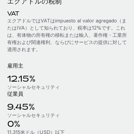
エクアドルの税制
当社とのパートナーシップの可能性を検討する
サービス
VAT
給与・人材情報
Remote Build
近日リリース予定
エクアドルではVATはimpuesto al valor agregado（ま
専門家に相談
統合とAI自動化に関するコンサルティング
情報センター
たはIVA）として知られており、税率は12%です。これ
グローバル人事・コンプライアンスの専門サポート
は、有体物の所有権の移転または輸入、著作権・工業所
サポートを依頼する
バックグラウンドチェック
活用事例
有権および関連権利、ならびにサービスの提供に対して
候補者の選考プロセスをシンプルに
適用されます。
すべてのリソースを表示する
Compliance Watchtower
雇用主
コンプライアンスリスクを先回りして対応
ブログ
12.15%
グローバル給与処理
デバイス管理
ソーシャルセキュリティ
ITデバイスを世界規模で提供・管理
EORおよびPEO
従業員
法人設立
契約社員管理
9.45%
法令順守した法人をスピーディに設立
ソーシャルセキュリティ
税務
0%
移住・転勤
ブログを読む
従業員の異動をスムーズに
11,315米ドル（USD）以下