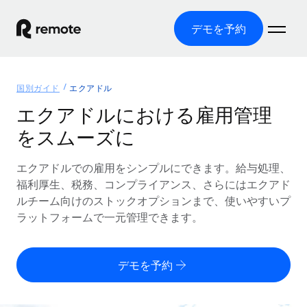
デモを予約
ホーム
国別ガイド
エクアドル
製品
エクアドルにおける雇用管理
をスムーズに
ソリューション
グローバル雇用
グローバル給与処理
エクアドルでの雇用をシンプルにできます。給与処理、
リソース
各国の制度に対応
コンプライアンス対応の給与処理を手軽に
福利厚生、税務、コンプライアンス、さらにはエクアド
国別ガイド
ルチーム向けのストックオプションまで、使いやすいプ
価格
ツールと計算ツール
Employer of Record（EOR）
/国別のグローバル雇用支援を検索する
ラットフォームで一元管理できます。
グローバル展開をコストをかけずに実現
誤分類リスク判定ツール
米国州エクスプローラー
国別に従業員の誤分類リスクを確認する
Contractor of Record
米国の各州において採用プロセスを簡素化する
日本語
デモを予約
世界中の契約社員と法令を遵守して契約
従業員コスト計算ツール
Remoteを他社と比較
各国の総従業員コストを計算する
契約社員管理
English
他社と比較した、当社の強みを確認する