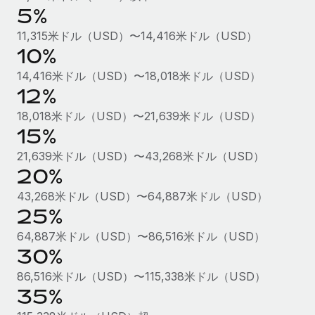
5%
福利厚生
ブログ
11,315米ドル（USD）〜14,416米ドル（USD）
従業員の福利厚生を簡単に管理
10%
Remoteの製品アップデート：GustoとXeroの統合お
14,416米ドル（USD）〜18,018米ドル（USD）
よびContractor Management Plus（契約社員管理
12%
プラス）
Remoteの使命は、世界のどこにいても、あらゆる規模の企業が
18,018米ドル（USD）〜21,639米ドル（USD）
15%
業務に最適な人材を採用し、管理し、給与を支給できるようにす
ることです。この数週間で、新しい統合、機能、改良点をリリー
21,639米ドル（USD）〜43,268米ドル（USD）
スしました。...
20%
詳細を見る
43,268米ドル（USD）〜64,887米ドル（USD）
25%
64,887米ドル（USD）〜86,516米ドル（USD）
給与詐欺：種類、事例、ビジネスを守る方法
30%
給与, 賃金は詐欺の特に魅力的な標的です。多額の資金がシステ
86,516米ドル（USD）〜115,338米ドル（USD）
ム間で頻繁に移動しているためです。このため、自社のビジネス
35%
を保護することは極めて重要です。...