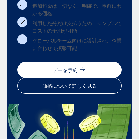
追加料金は一切なく、明確で、事前にわ
福利厚生
かる価格
ブログ
従業員の福利厚生を簡単に管理
利用した分だけ支払うため、シンプルで
Remoteの製品アップデート：GustoとXeroの統合お
コストの予測が可能
よびContractor Management Plus（契約社員管理
プラス）
グローバルチーム向けに設計され、企業
に合わせて拡張可能
Remoteの使命は、世界のどこにいても、あらゆる規模の企業が
業務に最適な人材を採用し、管理し、給与を支給できるようにす
ることです。この数週間で、新しい統合、機能、改良点をリリー
デモを予約
スしました。...
詳細を見る
価格について詳しく見る
給与詐欺：種類、事例、ビジネスを守る方法
給与, 賃金は詐欺の特に魅力的な標的です。多額の資金がシステ
ム間で頻繁に移動しているためです。このため、自社のビジネス
を保護することは極めて重要です。...