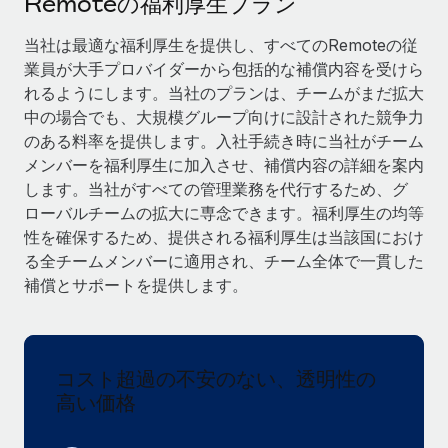
Remoteの福利厚生プラン
当社とのパートナーシップの可能性を検討する
サービス
給与・人材情報
当社は最適な福利厚生を提供し、すべてのRemoteの従
Remote Build
近日リリース予定
業員が大手プロバイダーから包括的な補償内容を受けら
専門家に相談
統合とAI自動化に関するコンサルティング
情報センター
れるようにします。当社のプランは、チームがまだ拡大
グローバル人事・コンプライアンスの専門サポート
中の場合でも、大規模グループ向けに設計された競争力
サポートを依頼する
バックグラウンドチェック
活用事例
のある料率を提供します。入社手続き時に当社がチーム
候補者の選考プロセスをシンプルに
メンバーを福利厚生に加入させ、補償内容の詳細を案内
すべてのリソースを表示する
します。当社がすべての管理業務を代行するため、グ
Compliance Watchtower
ローバルチームの拡大に専念できます。福利厚生の均等
コンプライアンスリスクを先回りして対応
ブログ
性を確保するため、提供される福利厚生は当該国におけ
る全チームメンバーに適用され、チーム全体で一貫した
グローバル給与処理
デバイス管理
補償とサポートを提供します。
ITデバイスを世界規模で提供・管理
EORおよびPEO
法人設立
契約社員管理
法令順守した法人をスピーディに設立
コスト超過の不安のない、透明性の
税務
高い価格
移住・転勤
ブログを読む
従業員の異動をスムーズに