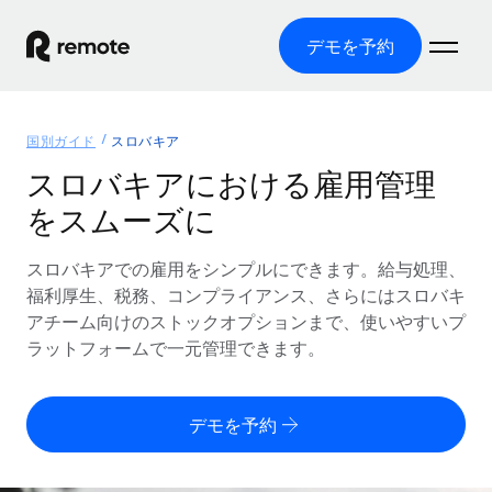
デモを予約
ホーム
国別ガイド
スロバキア
製品
スロバキアにおける雇用管理
をスムーズに
ソリューション
グローバル雇用
グローバル給与処理
スロバキアでの雇用をシンプルにできます。給与処理、
リソース
各国の制度に対応
コンプライアンス対応の給与処理を手軽に
福利厚生、税務、コンプライアンス、さらにはスロバキ
国別ガイド
アチーム向けのストックオプションまで、使いやすいプ
価格
ツールと計算ツール
Employer of Record（EOR）
/国別のグローバル雇用支援を検索する
ラットフォームで一元管理できます。
グローバル展開をコストをかけずに実現
誤分類リスク判定ツール
米国州エクスプローラー
国別に従業員の誤分類リスクを確認する
Contractor of Record
米国の各州において採用プロセスを簡素化する
日本語
デモを予約
世界中の契約社員と法令を遵守して契約
従業員コスト計算ツール
Remoteを他社と比較
各国の総従業員コストを計算する
契約社員管理
English
他社と比較した、当社の強みを確認する