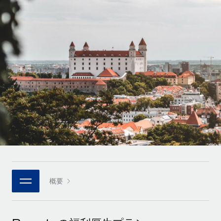
世界中の契約社員をオンボーディングし、管理
契約社員の報酬計算ツール
ログイン
Nederlands
グローバルな契約社員向けに、通貨オプションと支払スピー
PEO
成長の段階
ドを確認する
複雑な雇用関連業務を外部委託
Français
スタートアップ
成長中の企業向けのアジャイルなグローバルHR・給与処理ソ
REMOTEで学習
Deutsch
リューション
インフラ
リサーチおよびガイド
Remote統合
ミッドマーケット
Español
人事機能をワークフローにシームレスに統合する
活用事例
カスタマイズされた人事ソリューションでチームを拡大する
Italiano
プラットフォーム
HR用語集
企業
チームのための人事の基本機能を内蔵
大企業向けのグローバルHR
Português (Portugal)
チェックリストおよびテンプレート
接続
新しい
職務内容ライブラリ
日本語
当社のMCPを使用して、あらゆるAIツールをRemoteに接続
パートナーに登録
戦略的テクノロジーパートナー
ウェビナー
統合
概要
한국어
グローバルな人事機能を柔軟に自社プラットフォームへ統合
基本的なビジネスツールを活用して業務プロセスを効率化す
イベント
る
中文（简体）
パートナーとして登録
ニュースルーム