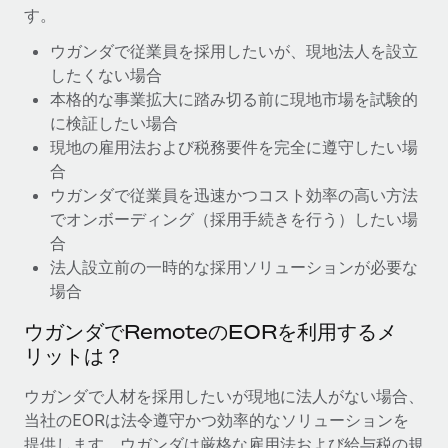
す。
福利厚生
ブログ
ウガンダで従業員を採用したいが、現地法人を設立
従業員の福利厚生を簡単に管理
したくない場合
Remoteの製品アップデート：GustoとXeroの統合お
本格的な事業拡大に踏み切る前に現地市場を試験的
よびContractor Management Plus（契約社員管理
に検証したい場合
プラス）
現地の雇用法および税務要件を完全に遵守したい場
Remoteの使命は、世界のどこにいても、あらゆる規模の企業が
合
業務に最適な人材を採用し、管理し、給与を支給できるようにす
ウガンダで従業員を迅速かつコスト効率の高い方法
ることです。この数週間で、新しい統合、機能、改良点をリリー
でオンボーディング（採用手続きを行う）したい場
スしました。...
合
法人設立前の一時的な採用ソリューションが必要な
詳細を見る
場合
ウガンダでRemoteのEORを利用するメ
給与詐欺：種類、事例、ビジネスを守る方法
リットは？
給与, 賃金は詐欺の特に魅力的な標的です。多額の資金がシステ
ウガンダで人材を採用したいが現地に法人がない場合、
ム間で頻繁に移動しているためです。このため、自社のビジネス
当社のEORは法令遵守かつ効率的なソリューションを
を保護することは極めて重要です。...
提供します。ウガンダは厳格な雇用法および給与税の規