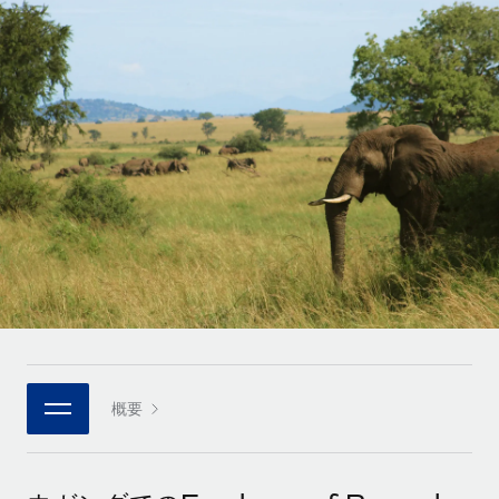
世界中の契約社員をオンボーディングし、管理
契約社員の報酬計算ツール
ログイン
Nederlands
グローバルな契約社員向けに、通貨オプションと支払スピー
PEO
成長の段階
ドを確認する
複雑な雇用関連業務を外部委託
Français
スタートアップ
成長中の企業向けのアジャイルなグローバルHR・給与処理ソ
REMOTEで学習
Deutsch
リューション
インフラ
リサーチおよびガイド
Remote統合
ミッドマーケット
Español
人事機能をワークフローにシームレスに統合する
活用事例
カスタマイズされた人事ソリューションでチームを拡大する
Italiano
プラットフォーム
HR用語集
企業
チームのための人事の基本機能を内蔵
大企業向けのグローバルHR
Português (Portugal)
チェックリストおよびテンプレート
接続
新しい
職務内容ライブラリ
日本語
当社のMCPを使用して、あらゆるAIツールをRemoteに接続
パートナーに登録
戦略的テクノロジーパートナー
ウェビナー
統合
概要
한국어
グローバルな人事機能を柔軟に自社プラットフォームへ統合
基本的なビジネスツールを活用して業務プロセスを効率化す
イベント
る
中文（简体）
パートナーとして登録
ニュースルーム