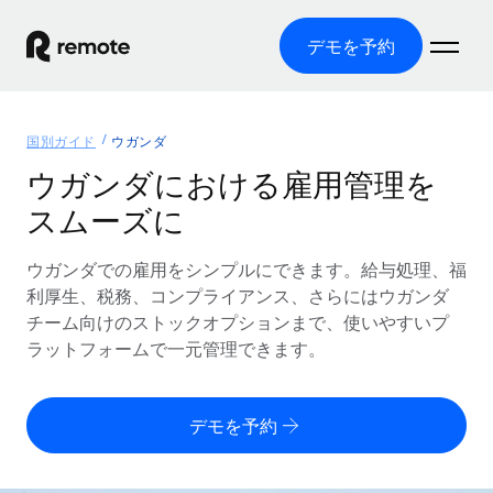
デモを予約
ホーム
国別ガイド
ウガンダ
製品
ウガンダにおける雇用管理を
スムーズに
ソリューション
グローバル雇用
グローバル給与処理
ウガンダでの雇用をシンプルにできます。給与処理、福
リソース
各国の制度に対応
コンプライアンス対応の給与処理を手軽に
利厚生、税務、コンプライアンス、さらにはウガンダ
国別ガイド
チーム向けのストックオプションまで、使いやすいプ
価格
ツールと計算ツール
Employer of Record（EOR）
/国別のグローバル雇用支援を検索する
ラットフォームで一元管理できます。
グローバル展開をコストをかけずに実現
誤分類リスク判定ツール
米国州エクスプローラー
国別に従業員の誤分類リスクを確認する
Contractor of Record
米国の各州において採用プロセスを簡素化する
日本語
デモを予約
世界中の契約社員と法令を遵守して契約
従業員コスト計算ツール
Remoteを他社と比較
各国の総従業員コストを計算する
契約社員管理
English
他社と比較した、当社の強みを確認する