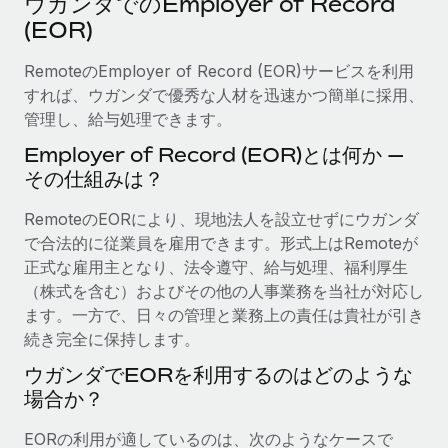
ウガンダでのEmployer of Record
当社とのパートナーシップの可能性を検討する
(EOR)
サービス
給与・人材情報
Remote Build
近日リリース予定
専門家に相談
RemoteのEmployer of Record (EOR)サービスを利用
統合とAI自動化に関するコンサルティング
情報センター
グローバル人事・コンプライアンスの専門サポート
すれば、ウガンダで優秀な人材を迅速かつ簡単に採用、
管理し、給与処理できます。
サポートを依頼する
バックグラウンドチェック
活用事例
Employer of Record (EOR)とは何か —
候補者の選考プロセスをシンプルに
すべてのリソースを表示する
その仕組みは？
Compliance Watchtower
RemoteのEORにより、現地法人を設立せずにウガンダ
コンプライアンスリスクを先回りして対応
ブログ
で合法的に従業員を雇用できます。形式上はRemoteが
グローバル給与処理
正式な雇用主となり、法令遵守、給与処理、福利厚生
デバイス管理
（株式を含む）およびその他の人事業務を当社が対応し
ITデバイスを世界規模で提供・管理
EORおよびPEO
ます。一方で、日々の管理と業務上の責任は貴社が引き
続き完全に保持します。
法人設立
契約社員管理
法令順守した法人をスピーディに設立
ウガンダでEORを利用するのはどのような
税務
場合か？
移住・転勤
ブログを読む
従業員の異動をスムーズに
EORの利用が適しているのは、次のようなケースで