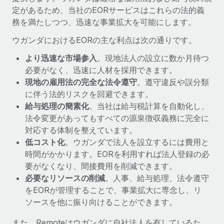
詳細を見る
定があるため、当社のEORサービスはこれらの法的義
務を満たしつつ、迅速な事業拡大を可能にします。
ウガンダにおけるEORの主な利点は次の通りです。
より迅速な市場参入
。現地法人の設立に数か月待つ
必要がなく、迅速に人材を採用できます。
現地の雇用法の完全な法令遵守
。遵守違反や誤分類
に伴う法的リスクを回避できます。
給与処理の簡素化
。当社は給与税計算を自動化し、
法令変更があってもすべての源泉徴収義務に完全に
対応する体制を整えています。
低コスト化
。ウガンダで法人を設立するには費用と
時間がかかります。EORを利用すれば法人登録の必
要がなくなり、間接費用を削減できます。
必要なリソースの削減
。人事、給与処理、法令遵守
をEORが管理することで、事業拡大に専念し、リ
ソースを他に振り向けることができます。
また、Remoteはウガンダに自社法人を有しているた