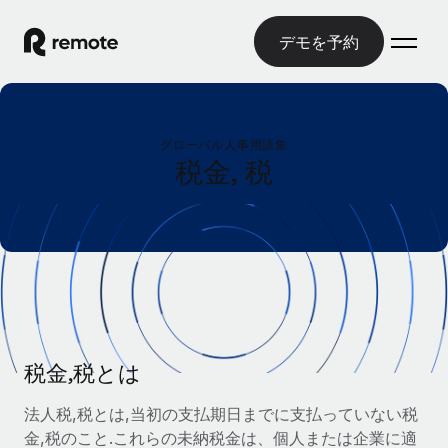
デモを予約
ホーム
グローバル人事用語集
製品
税金, 税
ソリューション
グローバル雇用
グローバル給与処理
リソース
各国の制度に対応
コンプライアンス対応の給与処理を手軽に
国別ガイド
価格
ツールと計算ツール
Employer of Record（EOR）
/国別のグローバル雇用支援を検索する
グローバル展開をコストをかけずに実現
誤分類リスク判定ツール
米国州エクスプローラー
国別に従業員の誤分類リスクを確認する
Contractor of Record
税金,税とは
米国の各州において採用プロセスを簡素化する
日本語
世界中の契約社員と法令を遵守して契約
従業員コスト計算ツール
法人税,税とは,当初の支払期日までに支払っていない税
Remoteを他社と比較
各国の総従業員コストを計算する
契約社員管理
金,税のこと.これらの未納税金は、個人または企業に適
English
他社と比較した、当社の強みを確認する