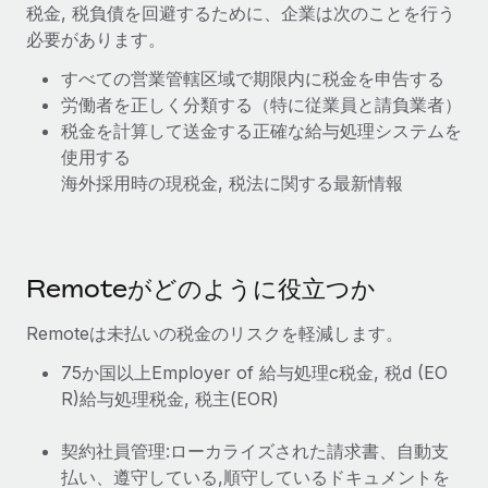
税金, 税負債を回避するために、企業は次のことを行う
福利厚生
詳細を見る
必要があります。
ブログ
従業員の福利厚生を簡単に管理
すべての営業管轄区域で期限内に税金を申告する
Remoteの製品アップデート：GustoとXeroの統合お
労働者を正しく分類する（特に従業員と請負業者）
よびContractor Management Plus（契約社員管理
税金を計算して送金する正確な給与処理システムを
プラス）
使用する
Remoteの使命は、世界のどこにいても、あらゆる規模の企業が
海外採用時の現税金, 税法に関する最新情報
業務に最適な人材を採用し、管理し、給与を支給できるようにす
ることです。この数週間で、新しい統合、機能、改良点をリリー
スしました。...
Remoteがどのように役立つか
詳細を見る
Remoteは未払いの税金のリスクを軽減します。
75か国以上Employer of 給与処理c税金, 税d (EO
給与詐欺：種類、事例、ビジネスを守る方法
R)給与処理税金, 税主(EOR)
給与, 賃金は詐欺の特に魅力的な標的です。多額の資金がシステ
ム間で頻繁に移動しているためです。このため、自社のビジネス
契約社員管理:ローカライズされた請求書、自動支
を保護することは極めて重要です。...
払い、遵守している,順守しているドキュメントを