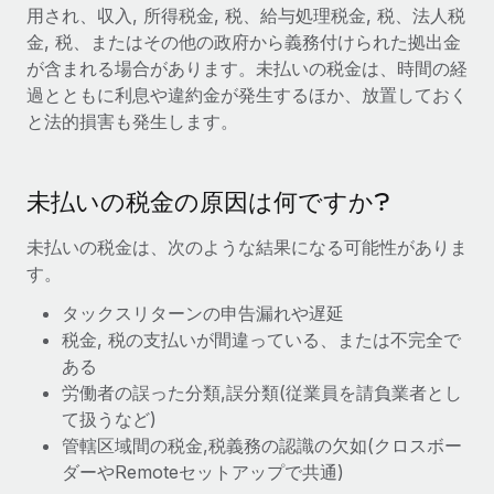
世界中の契約社員をオンボーディングし、管理
用され、収入, 所得税金, 税、給与処理税金, 税、法人税
契約社員の報酬計算ツール
ログイン
金, 税、またはその他の政府から義務付けられた拠出金
Nederlands
グローバルな契約社員向けに、通貨オプションと支払スピー
PEO
成長の段階
が含まれる場合があります。未払いの税金は、時間の経
ドを確認する
複雑な雇用関連業務を外部委託
過とともに利息や違約金が発生するほか、放置しておく
Français
スタートアップ
と法的損害も発生します。
成長中の企業向けのアジャイルなグローバルHR・給与処理ソ
REMOTEで学習
Deutsch
リューション
インフラ
リサーチおよびガイド
Remote統合
ミッドマーケット
未払いの税金の原因は何ですか?
Español
人事機能をワークフローにシームレスに統合する
活用事例
カスタマイズされた人事ソリューションでチームを拡大する
未払いの税金は、次のような結果になる可能性がありま
Italiano
プラットフォーム
HR用語集
企業
す。
チームのための人事の基本機能を内蔵
大企業向けのグローバルHR
Português (Portugal)
タックスリターンの申告漏れや遅延
チェックリストおよびテンプレート
接続
新しい
税金, 税の支払いが間違っている、または不完全で
職務内容ライブラリ
日本語
当社のMCPを使用して、あらゆるAIツールをRemoteに接続
ある
パートナーに登録
労働者の誤った分類,誤分類(従業員を請負業者とし
戦略的テクノロジーパートナー
ウェビナー
統合
한국어
て扱うなど)
グローバルな人事機能を柔軟に自社プラットフォームへ統合
基本的なビジネスツールを活用して業務プロセスを効率化す
管轄区域間の税金,税義務の認識の欠如(クロスボー
イベント
る
中文（简体）
ダーやRemoteセットアップで共通)
パートナーとして登録
ニュースルーム