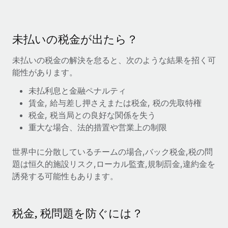
当社とのパートナーシップの可能性を検討する
サービス
給与・人材情報
Remote Build
近日リリース予定
専門家に相談
統合とAI自動化に関するコンサルティング
未払いの税金が出たら？
情報センター
グローバル人事・コンプライアンスの専門サポート
未払いの税金の解決を怠ると、次のような結果を招く可
サポートを依頼する
バックグラウンドチェック
活用事例
能性があります。
候補者の選考プロセスをシンプルに
すべてのリソースを表示する
未払利息と金融ペナルティ
Reverse Tech、契約社員管理と給与処理でRemote
賃金, 給与差し押さえまたは税金, 税の先取特権
と戦略的提携
Compliance Watchtower
税金, 税当局との良好な関係を失う
コンプライアンスリスクを先回りして対応
ブログ
Reverse Techの概要 健康とウェルネスのスタートアップである
重大な場合、法的措置や営業上の制限
Reverse...
グローバル給与処理
デバイス管理
世界中に分散しているチームの場合,バック税金,税の問
ITデバイスを世界規模で提供・管理
詳細を見る
EORおよびPEO
題は恒久的施設リスク,ローカル監査,規制罰金,違約金を
法人設立
契約社員管理
誘発する可能性もあります。
法令順守した法人をスピーディに設立
AIのパイオニアであるWeaviateは、Remoteを使
税務
い、どのようにしてワークフォースを120%に増やした
移住・転勤
のか
税金, 税問題を防ぐには？
ブログを読む
従業員の異動をスムーズに
Weaviateの概要...