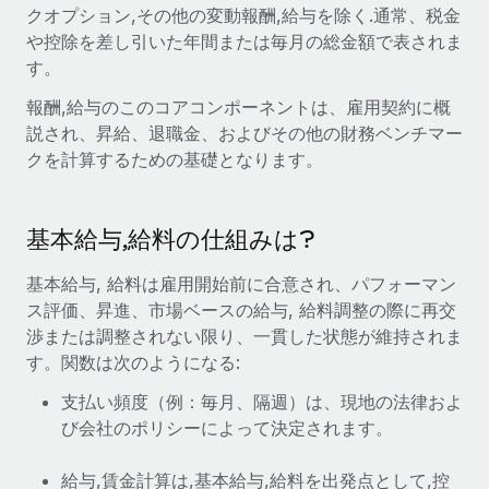
世界中の契約社員をオンボーディングし、管理
クオプション,その他の変動報酬,給与を除く.通常、税金
契約社員の報酬計算ツール
ログイン
や控除を差し引いた年間または毎月の総金額で表されま
Nederlands
グローバルな契約社員向けに、通貨オプションと支払スピー
PEO
成長の段階
す。
ドを確認する
複雑な雇用関連業務を外部委託
Français
スタートアップ
報酬,給与のこのコアコンポーネントは、雇用契約に概
成長中の企業向けのアジャイルなグローバルHR・給与処理ソ
説され、昇給、退職金、およびその他の財務ベンチマー
REMOTEで学習
Deutsch
リューション
インフラ
クを計算するための基礎となります。
リサーチおよびガイド
Remote統合
ミッドマーケット
Español
人事機能をワークフローにシームレスに統合する
活用事例
カスタマイズされた人事ソリューションでチームを拡大する
基本給与,給料の仕組みは?
Italiano
プラットフォーム
HR用語集
企業
基本給与, 給料は雇用開始前に合意され、パフォーマン
チームのための人事の基本機能を内蔵
大企業向けのグローバルHR
Português (Portugal)
ス評価、昇進、市場ベースの給与, 給料調整の際に再交
チェックリストおよびテンプレート
接続
新しい
渉または調整されない限り、一貫した状態が維持されま
職務内容ライブラリ
日本語
当社のMCPを使用して、あらゆるAIツールをRemoteに接続
す。関数は次のようになる:
パートナーに登録
戦略的テクノロジーパートナー
ウェビナー
統合
支払い頻度（例：毎月、隔週）は、現地の法律およ
한국어
グローバルな人事機能を柔軟に自社プラットフォームへ統合
び会社のポリシーによって決定されます。
基本的なビジネスツールを活用して業務プロセスを効率化す
イベント
る
中文（简体）
パートナーとして登録
給与,賃金計算は,基本給与,給料を出発点として,控
ニュースルーム