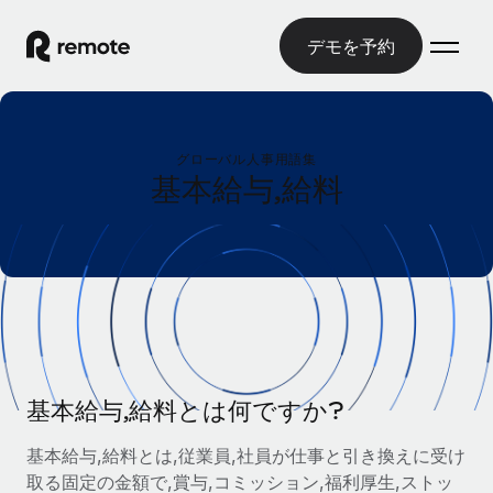
デモを予約
ホーム
グローバル人事用語集
製品
基本給与,給料
ソリューション
グローバル雇用
グローバル給与処理
リソース
各国の制度に対応
コンプライアンス対応の給与処理を手軽に
国別ガイド
価格
ツールと計算ツール
Employer of Record（EOR）
/国別のグローバル雇用支援を検索する
グローバル展開をコストをかけずに実現
誤分類リスク判定ツール
米国州エクスプローラー
国別に従業員の誤分類リスクを確認する
Contractor of Record
基本給与,給料とは何ですか?
米国の各州において採用プロセスを簡素化する
日本語
世界中の契約社員と法令を遵守して契約
従業員コスト計算ツール
基本給与,給料とは,従業員,社員が仕事と引き換えに受け
Remoteを他社と比較
各国の総従業員コストを計算する
契約社員管理
取る固定の金額で,賞与,コミッション,福利厚生,ストッ
English
他社と比較した、当社の強みを確認する