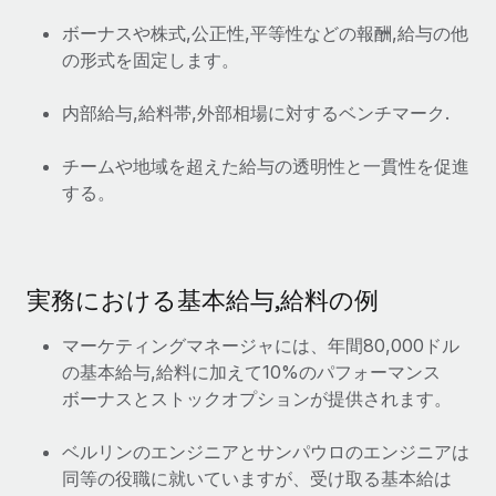
福利厚生
ボーナスや株式,公正性,平等性などの報酬,給与の他
ブログ
従業員の福利厚生を簡単に管理
の形式を固定します。
Remoteの製品アップデート：GustoとXeroの統合お
内部給与,給料帯,外部相場に対するベンチマーク.
よびContractor Management Plus（契約社員管理
プラス）
チームや地域を超えた給与の透明性と一貫性を促進
Remoteの使命は、世界のどこにいても、あらゆる規模の企業が
する。
業務に最適な人材を採用し、管理し、給与を支給できるようにす
ることです。この数週間で、新しい統合、機能、改良点をリリー
スしました。...
実務における基本給与,給料の例
詳細を見る
マーケティングマネージャには、年間80,000ドル
の基本給与,給料に加えて10%のパフォーマンス
給与詐欺：種類、事例、ビジネスを守る方法
ボーナスとストックオプションが提供されます。
給与, 賃金は詐欺の特に魅力的な標的です。多額の資金がシステ
ム間で頻繁に移動しているためです。このため、自社のビジネス
ベルリンのエンジニアとサンパウロのエンジニアは
を保護することは極めて重要です。...
同等の役職に就いていますが、受け取る基本給は