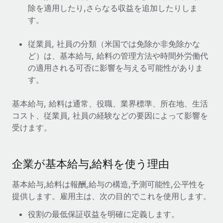
当社とのパートナーシップの可能性を検討する
除を適用したり,さらなる収益を追加したりしま
サービス
す。
給与・人材情報
Remote Build
近日リリース予定
専門家に相談
統合とAI自動化に関するコンサルティング
情報センター
従業員, 社員の分類（米国では免除か非免除かな
グローバル人事・コンプライアンスの専門サポート
ど）は、基本給与, 給料の管理方法や時間外労働代
サポートを依頼する
の適用される可否に影響を与える可能性がありま
バックグラウンドチェック
活用事例
す。
候補者の選考プロセスをシンプルに
すべてのリソースを表示する
Compliance Watchtower
基本給与, 給料は通常、役職、業界標準、所在地、生活
コンプライアンスリスクを先回りして対応
ブログ
コスト、従業員, 社員の経験などの要因によって影響を
受けます。
グローバル給与処理
デバイス管理
ITデバイスを世界規模で提供・管理
EORおよびPEO
企業が基本給与,給料を使う理由
法人設立
契約社員管理
法令順守した法人をスピーディに設立
基本給与,給料は報酬,給与の構造,予測可能性,公平性を
税務
提供します。雇用主は、次の目的でこれを使用します。
移住・転勤
ブログを読む
役割の最低保証収益を明確に定義します。
従業員の異動をスムーズに