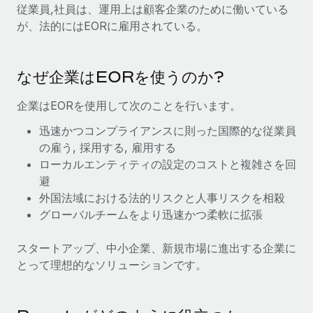
当社とのパートナーシップの可能性を検討する
従業員,社員は、運用上は顧客企業のために働いている
サービス
が、法的にはEORに雇用されている。
給与・人材情報
Remote Build
近日リリース予定
専門家に相談
統合とAI自動化に関するコンサルティング
情報センター
グローバル人事・コンプライアンスの専門サポート
なぜ企業はEORを使うのか?
サポートを依頼する
バックグラウンドチェック
活用事例
企業はEORを使用して次のことを行います。
候補者の選考プロセスをシンプルに
すべてのリソースを表示する
Reverse Tech、契約社員管理と給与処理でRemote
迅速かつコンプライアンスに則った国際的な従業員
と戦略的提携
Compliance Watchtower
の雇う, 採用する, 雇用する
コンプライアンスリスクを先回りして対応
ブログ
ローカルエンティティの設定のコストと複雑さを回
Reverse Techの概要 健康とウェルネスのスタートアップである
避
Reverse...
グローバル給与処理
デバイス管理
外国法域における法的リスクと人事リスクを相殺
ITデバイスを世界規模で提供・管理
詳細を見る
EORおよびPEO
グローバルチームをより迅速かつ柔軟に拡張
法人設立
契約社員管理
スタートアップ、中小企業、新規市場に進出する企業に
法令順守した法人をスピーディに設立
AIのパイオニアであるWeaviateは、Remoteを使
とって理想的なソリューションです。
税務
い、どのようにしてワークフォースを120%に増やした
移住・転勤
のか
ブログを読む
従業員の異動をスムーズに
Weaviateの概要...