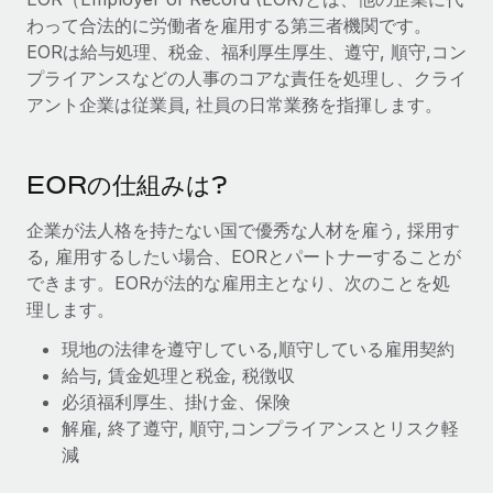
世界中の契約社員をオンボーディングし、管理
契約社員の報酬計算ツール
わって合法的に労働者を雇用する第三者機関です。
ログイン
Nederlands
グローバルな契約社員向けに、通貨オプションと支払スピー
EORは給与処理、税金、福利厚生厚生、遵守, 順守,コン
PEO
成長の段階
ドを確認する
プライアンスなどの人事のコアな責任を処理し、クライ
複雑な雇用関連業務を外部委託
Français
スタートアップ
アント企業は従業員, 社員の日常業務を指揮します。
成長中の企業向けのアジャイルなグローバルHR・給与処理ソ
REMOTEで学習
Deutsch
リューション
インフラ
リサーチおよびガイド
EORの仕組みは?
Remote統合
ミッドマーケット
Español
人事機能をワークフローにシームレスに統合する
活用事例
カスタマイズされた人事ソリューションでチームを拡大する
企業が法人格を持たない国で優秀な人材を雇う, 採用す
Italiano
る, 雇用するしたい場合、EORとパートナーすることが
プラットフォーム
HR用語集
企業
できます。EORが法的な雇用主となり、次のことを処
チームのための人事の基本機能を内蔵
大企業向けのグローバルHR
Português (Portugal)
理します。
チェックリストおよびテンプレート
接続
新しい
現地の法律を遵守している,順守している雇用契約
職務内容ライブラリ
日本語
当社のMCPを使用して、あらゆるAIツールをRemoteに接続
パートナーに登録
給与, 賃金処理と税金, 税徴収
必須福利厚生、掛け金、保険
戦略的テクノロジーパートナー
ウェビナー
統合
한국어
解雇, 終了遵守, 順守,コンプライアンスとリスク軽
グローバルな人事機能を柔軟に自社プラットフォームへ統合
基本的なビジネスツールを活用して業務プロセスを効率化す
イベント
減
る
中文（简体）
パートナーとして登録
ニュースルーム