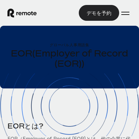
デモを予約
ホーム
グローバル人事用語集
製品
EOR(Employer of Record
(EOR))
ソリューション
グローバル雇用
グローバル給与処理
リソース
各国の制度に対応
コンプライアンス対応の給与処理を手軽に
国別ガイド
価格
ツールと計算ツール
Employer of Record（EOR）
/国別のグローバル雇用支援を検索する
グローバル展開をコストをかけずに実現
誤分類リスク判定ツール
米国州エクスプローラー
国別に従業員の誤分類リスクを確認する
Contractor of Record
米国の各州において採用プロセスを簡素化する
日本語
世界中の契約社員と法令を遵守して契約
従業員コスト計算ツール
EORとは?
Remoteを他社と比較
各国の総従業員コストを計算する
契約社員管理
English
他社と比較した、当社の強みを確認する
EOR（Employer of Record (EOR)とは、他の企業に代