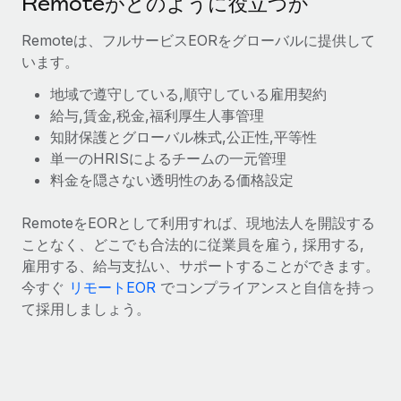
Remoteがどのように役立つか
福利厚生
詳細を見る
Remoteは、フルサービスEORをグローバルに提供して
ブログ
従業員の福利厚生を簡単に管理
います。
Remoteの製品アップデート：GustoとXeroの統合お
地域で遵守している,順守している雇用契約
よびContractor Management Plus（契約社員管理
給与,賃金,税金,福利厚生人事管理
プラス）
知財保護とグローバル株式,公正性,平等性
Remoteの使命は、世界のどこにいても、あらゆる規模の企業が
単一のHRISによるチームの一元管理
業務に最適な人材を採用し、管理し、給与を支給できるようにす
料金を隠さない透明性のある価格設定
ることです。この数週間で、新しい統合、機能、改良点をリリー
スしました。...
RemoteをEORとして利用すれば、現地法人を開設する
ことなく、どこでも合法的に従業員を雇う, 採用する,
詳細を見る
雇用する、給与支払い、サポートすることができます。
今すぐ
リモートEOR
でコンプライアンスと自信を持っ
て採用しましょう。
給与詐欺：種類、事例、ビジネスを守る方法
給与, 賃金は詐欺の特に魅力的な標的です。多額の資金がシステ
ム間で頻繁に移動しているためです。このため、自社のビジネス
を保護することは極めて重要です。...