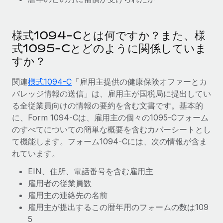
当社とのパートナーシップの可能性を検討する
サービス
給与・人材情報
Remote Build
近日リリース予定
様式1094-Cとは何ですか？また、様
専門家に相談
統合とAI自動化に関するコンサルティング
情報センター
式1095-Cとどのように関係していま
グローバル人事・コンプライアンスの専門サポート
すか？
サポートを依頼する
バックグラウンドチェック
活用事例
候補者の選考プロセスをシンプルに
関連
様式1094-C
「雇用主提供の健康保険オファーとカ
すべてのリソースを表示する
Reverse Tech、契約社員管理と給与処理でRemote
バレッジ情報の送信」は、雇用主が国税局に提出してい
と戦略的提携
Compliance Watchtower
る全従業員向けの情報の要約を含む文書です。基本的
コンプライアンスリスクを先回りして対応
ブログ
に、Form 1094-Cは、雇用主の個々の1095-Cフォーム
Reverse Techの概要 健康とウェルネスのスタートアップである
のすべてについての簡単な概要を含むカバーシートとし
Reverse...
グローバル給与処理
デバイス管理
て機能します。フォーム1094-Cには、次の情報が含ま
ITデバイスを世界規模で提供・管理
詳細を見る
EORおよびPEO
れています。
法人設立
EIN、住所、電話番号を含む雇用主
契約社員管理
法令順守した法人をスピーディに設立
雇用者の従業員数
AIのパイオニアであるWeaviateは、Remoteを使
税務
い、どのようにしてワークフォースを120%に増やした
雇用主の連絡先の名前
移住・転勤
のか
雇用主が提出するこの暦年用のフォームの数は109
ブログを読む
従業員の異動をスムーズに
5
Weaviateの概要...