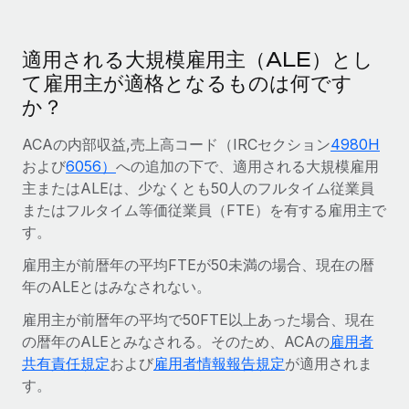
福利厚生
詳細を見る
ブログ
従業員の福利厚生を簡単に管理
適用される大規模雇用主（ALE）とし
て雇用主が適格となるものは何です
Remoteの製品アップデート：GustoとXeroの統合お
よびContractor Management Plus（契約社員管理
か？
プラス）
ACAの内部収益,売上高コード（IRCセクション
4980H
Remoteの使命は、世界のどこにいても、あらゆる規模の企業が
および
6056）
への追加の下で、適用される大規模雇用
業務に最適な人材を採用し、管理し、給与を支給できるようにす
主またはALEは、少なくとも50人のフルタイム従業員
ることです。この数週間で、新しい統合、機能、改良点をリリー
またはフルタイム等価従業員（FTE）を有する雇用主で
スしました。...
す。
詳細を見る
雇用主が前暦年の平均FTEが50未満の場合、現在の暦
年のALEとはみなされない。
給与詐欺：種類、事例、ビジネスを守る方法
雇用主が前暦年の平均で50FTE以上あった場合、現在
の暦年のALEとみなされる。そのため、ACAの
雇用者
給与, 賃金は詐欺の特に魅力的な標的です。多額の資金がシステ
共有責任規定
および
雇用者情報報告規定
が適用されま
ム間で頻繁に移動しているためです。このため、自社のビジネス
す。
を保護することは極めて重要です。...