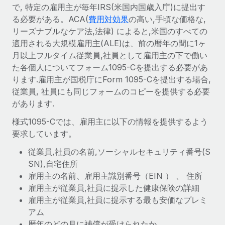
世界中の契約社員をオンボーディングし、管理
で, 特定の雇用主が毎年IRS(米国内国歳入庁)に提出す
契約社員の報酬計算ツール
ログイン
る必要がある。ACA(
費用対効果
の高い,手頃な価格な,
Nederlands
グローバルな契約社員向けに、通貨オプションと支払スピー
PEO
成長の段階
リーズナブルなケア法,法律) によると,米国のすべての
ドを確認する
複雑な雇用関連業務を外部委託
適用される大規模雇用主(ALE)は、前の暦年の間に1ヶ
Français
スタートアップ
月以上フルタイム従業員,社員として雇用主の下で働い
成長中の企業向けのアジャイルなグローバルHR・給与処理ソ
REMOTEで学習
た各個人についてフォーム1095-Cを提出する必要があ
Deutsch
リューション
インフラ
ります.雇用主が国税庁にForm 1095-Cを提出する場合,
リサーチおよびガイド
Remote統合
ミッドマーケット
従業員, 社員にも同じフォームのコピーを提供する必要
Español
人事機能をワークフローにシームレスに統合する
活用事例
カスタマイズされた人事ソリューションでチームを拡大する
があります.
Italiano
プラットフォーム
様式1095-Cでは、雇用主に以下の情報を提供するよう
HR用語集
企業
チームのための人事の基本機能を内蔵
要求しています。
大企業向けのグローバルHR
Português (Portugal)
チェックリストおよびテンプレート
従業員,社員の名前,ソーシャルセキュリティ番号(S
接続
新しい
職務内容ライブラリ
SN),自宅住所
日本語
当社のMCPを使用して、あらゆるAIツールをRemoteに接続
パートナーに登録
雇用主の名前、雇用主識別番号（EIN ） 、 住所
戦略的テクノロジーパートナー
ウェビナー
統合
雇用主が従業員,社員に提示した健康保険の詳細
한국어
グローバルな人事機能を柔軟に自社プラットフォームへ統合
基本的なビジネスツールを活用して業務プロセスを効率化す
雇用主が従業員,社員に提示する最も安価なプレミ
イベント
る
アム
中文（简体）
パートナーとして登録
暦年のどの月に補償が受けられたか
ニュースルーム