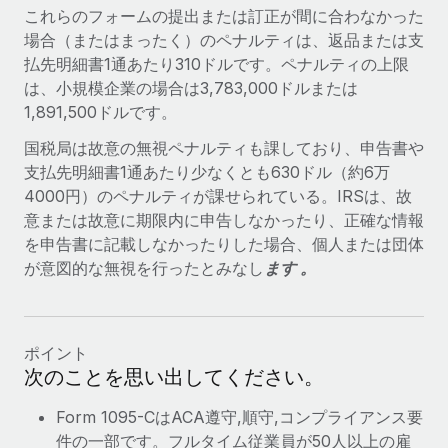
これらのフォームの提出または訂正が間に合わなかった
場合（またはまったく）のペナルティは、返品または支
払先明細書1通あたり310ドルです。ペナルティの上限
は、小規模企業の場合は3,783,000ドルまたは
1,891,500ドルです。
国税局は故意の無視ペナルティも課しており、申告書や
支払先明細書1通あたり少なくとも630ドル（約6万
4000円）のペナルティが課せられている。IRSは、故
意または故意に期限内に申告しなかったり、正確な情報
を申告書に記載しなかったりした場合、個人または団体
が意図的な無視を行ったとみなし
ます 。
ポイント
次のことを思い出してください。
Form 1095-CはACA遵守,順守,コンプライアンス要
件の一部です。フルタイム従業員が50人以上の雇