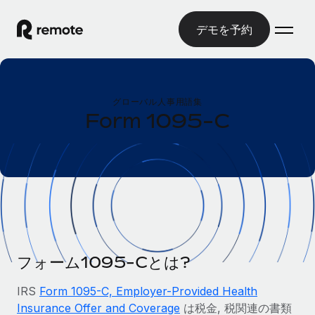
デモを予約
ホーム
グローバル人事用語集
製品
Form 1095-C
ソリューション
グローバル雇用
グローバル給与処理
リソース
各国の制度に対応
コンプライアンス対応の給与処理を手軽に
国別ガイド
価格
ツールと計算ツール
Employer of Record（EOR）
/国別のグローバル雇用支援を検索する
グローバル展開をコストをかけずに実現
誤分類リスク判定ツール
米国州エクスプローラー
国別に従業員の誤分類リスクを確認する
Contractor of Record
フォーム1095-Cとは?
米国の各州において採用プロセスを簡素化する
日本語
世界中の契約社員と法令を遵守して契約
従業員コスト計算ツール
IRS
Form 1095-C, Employer-Provided Health
Remoteを他社と比較
各国の総従業員コストを計算する
契約社員管理
Insurance Offer and Coverage
は税金, 税関連の書類
English
他社と比較した、当社の強みを確認する