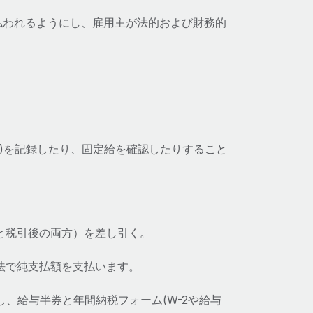
払われるようにし、雇用主が法的および財務的
合)を記録したり、固定給を確認したりすること
と税引後の両方）を差し引く。
法で純支払額を支払います。
、給与半券と年間納税フォーム(W-2や給与