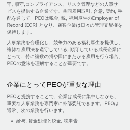
世界中の契約社員をオンボーディングし、管理
守, 順守,コンプライアンス、リスク管理などの人事サー
契約社員の報酬計算ツール
ログイン
ビスを提供する企業です。共同雇用取引, 合意, 契約, 手
Nederlands
グローバルな契約社員向けに、通貨オプションと支払スピー
PEO
成長の段階
配を通じて、PEOは税金, 税, 福利厚生のEmployer of
ドを確認する
複雑な雇用関連業務を外部委託
Record (EOR) となり、顧客企業は日々の管理支配権を
Français
スタートアップ
保持します。
成長中の企業向けのアジャイルなグローバルHR・給与処理ソ
REMOTEで学習
Deutsch
リューション
インフラ
人事業務を合理化し、競争力のある福利厚生を提供し、
リサーチおよびガイド
複雑な雇用法を遵守している, 順守している成長企業に
Remote統合
ミッドマーケット
Español
とって、特に複数の州や国にまたがる雇用を行う場合、
人事機能をワークフローにシームレスに統合する
活用事例
カスタマイズされた人事ソリューションでチームを拡大する
PEOの意味を理解することが重要です。
Italiano
プラットフォーム
HR用語集
企業
チームのための人事の基本機能を内蔵
大企業向けのグローバルHR
Português (Portugal)
チェックリストおよびテンプレート
企業にとってPEOが重要な理由
接続
新しい
職務内容ライブラリ
日本語
当社のMCPを使用して、あらゆるAIツールをRemoteに接続
PEOと提携することで、企業は成長に集中しながら、
パートナーに登録
重要な人事業務を専門家に外部委託できます。PEOは
戦略的テクノロジーパートナー
ウェビナー
統合
한국어
通常、次の業務を行います。
グローバルな人事機能を柔軟に自社プラットフォームへ統合
基本的なビジネスツールを活用して業務プロセスを効率化す
イベント
給与, 賃金処理と税金, 税申告
る
中文（简体）
パートナーとして登録
ニュースルーム