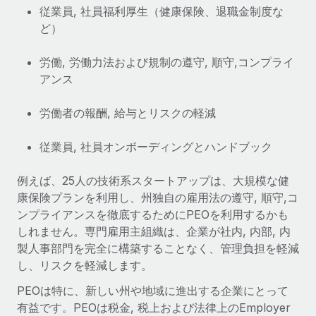
当社とのパートナーシップの可能性を検討する
従業員, 社員福利厚生（健康保険、退職金制度な
サービス
ど）
給与・人材情報
Remote Build
近日リリース予定
専門家に相談
統合とAI自動化に関するコンサルティング
情報センター
労働, 労働力法および規制の遵守, 順守,コンプライ
グローバル人事・コンプライアンスの専門サポート
アンス
サポートを依頼する
バックグラウンドチェック
活用事例
労働者の報酬, 給与とリスクの軽減
候補者の選考プロセスをシンプルに
すべてのリソースを表示する
Compliance Watchtower
従業員, 社員オンボーディングとハンドブック
コンプライアンスリスクを先回りして対応
ブログ
例えば、25人の技術系スタートアップは、大規模な健
グローバル給与処理
デバイス管理
康保険プランを利用し、州独自の雇用法の遵守, 順守,コ
ITデバイスを世界規模で提供・管理
ンプライアンスを徹底するためにPEOを利用するかも
EORおよびPEO
しれません。専門雇用主組織は、企業が社内, 内部, 内
法人設立
契約社員管理
製人事部門を完全に構築することなく、管理負担を軽減
法令順守した法人をスピーディに設立
し、リスクを軽減します。
税務
移住・転勤
PEOは特に、新しい州や地域に進出する企業にとって
ブログを読む
従業員の異動をスムーズに
有益です。PEOは税金, 税上および法律上のEmployer