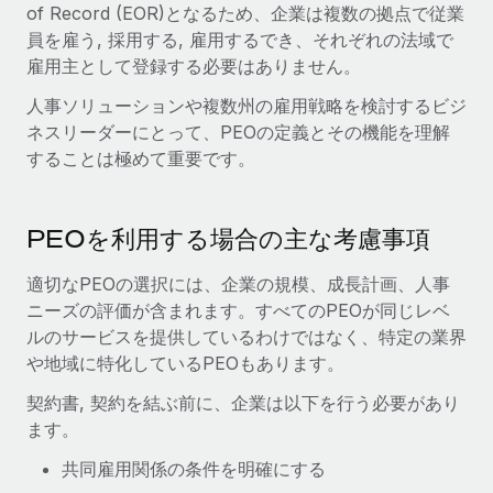
of Record (EOR)となるため、企業は複数の拠点で従業
福利厚生
員を雇う, 採用する, 雇用するでき、それぞれの法域で
ブログ
従業員の福利厚生を簡単に管理
雇用主として登録する必要はありません。
Remoteの製品アップデート：GustoとXeroの統合お
人事ソリューションや複数州の雇用戦略を検討するビジ
よびContractor Management Plus（契約社員管理
ネスリーダーにとって、PEOの定義とその機能を理解
プラス）
することは極めて重要です。
Remoteの使命は、世界のどこにいても、あらゆる規模の企業が
業務に最適な人材を採用し、管理し、給与を支給できるようにす
ることです。この数週間で、新しい統合、機能、改良点をリリー
PEOを利用する場合の主な考慮事項
スしました。...
適切なPEOの選択には、企業の規模、成長計画、人事
詳細を見る
ニーズの評価が含まれます。すべてのPEOが同じレベ
ルのサービスを提供しているわけではなく、特定の業界
や地域に特化しているPEOもあります。
給与詐欺：種類、事例、ビジネスを守る方法
契約書, 契約を結ぶ前に、企業は以下を行う必要があり
給与, 賃金は詐欺の特に魅力的な標的です。多額の資金がシステ
ます。
ム間で頻繁に移動しているためです。このため、自社のビジネス
共同雇用関係の条件を明確にする
を保護することは極めて重要です。...