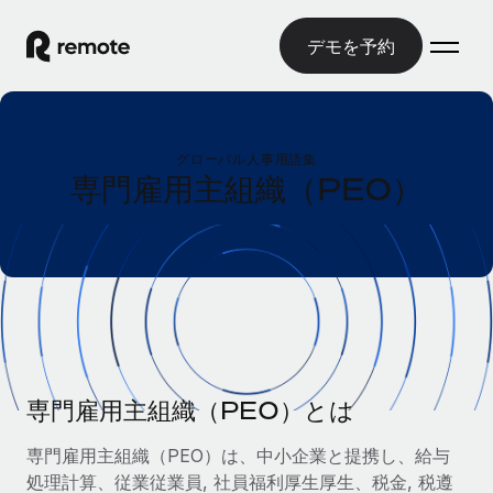
デモを予約
ホーム
グローバル人事用語集
製品
専門雇用主組織（PEO）
ソリューション
グローバル雇用
グローバル給与処理
リソース
各国の制度に対応
コンプライアンス対応の給与処理を手軽に
国別ガイド
価格
ツールと計算ツール
Employer of Record（EOR）
/国別のグローバル雇用支援を検索する
グローバル展開をコストをかけずに実現
誤分類リスク判定ツール
米国州エクスプローラー
国別に従業員の誤分類リスクを確認する
Contractor of Record
専門雇用主組織（PEO）とは
米国の各州において採用プロセスを簡素化する
日本語
世界中の契約社員と法令を遵守して契約
従業員コスト計算ツール
専門雇用主組織（PEO）は、中小企業と提携し、給与
Remoteを他社と比較
各国の総従業員コストを計算する
契約社員管理
処理計算、従業従業員, 社員福利厚生厚生、税金, 税遵
English
他社と比較した、当社の強みを確認する