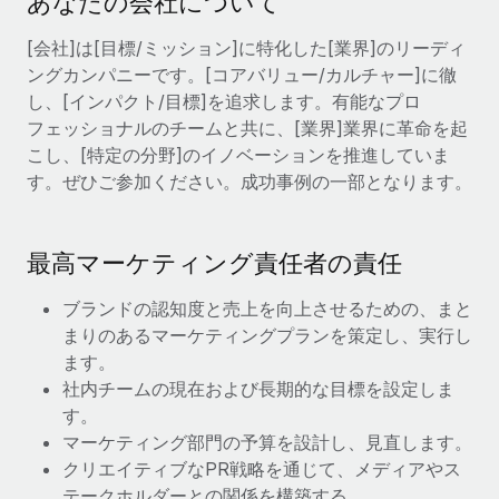
あなたの会社について
当社とのパートナーシップの可能性を検討する
サービス
給与・人材情報
[会社]は[目標/ミッション]に特化した[業界]のリーディ
Remote Build
近日リリース予定
ングカンパニーです。[コアバリュー/カルチャー]に徹
専門家に相談
統合とAI自動化に関するコンサルティング
情報センター
し、[インパクト/目標]を追求します。有能なプロ
グローバル人事・コンプライアンスの専門サポート
フェッショナルのチームと共に、[業界]業界に革命を起
サポートを依頼する
バックグラウンドチェック
こし、[特定の分野]のイノベーションを推進していま
活用事例
候補者の選考プロセスをシンプルに
す。ぜひご参加ください。成功事例の一部となります。
すべてのリソースを表示する
Compliance Watchtower
コンプライアンスリスクを先回りして対応
ブログ
最高マーケティング責任者の責任
グローバル給与処理
デバイス管理
ブランドの認知度と売上を向上させるための、まと
ITデバイスを世界規模で提供・管理
まりのあるマーケティングプランを策定し、実行し
EORおよびPEO
ます。
法人設立
契約社員管理
社内チームの現在および長期的な目標を設定しま
法令順守した法人をスピーディに設立
す。
税務
マーケティング部門の予算を設計し、見直します。
移住・転勤
クリエイティブなPR戦略を通じて、メディアやス
ブログを読む
従業員の異動をスムーズに
テークホルダーとの関係を構築する。