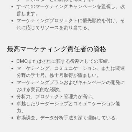
すべてのマーケティングキャンペーンを監視し、改
福利厚生
善します。
ブログ
従業員の福利厚生を簡単に管理
マーケティングプロジェクトに優先順位を付け、そ
Remoteの製品アップデート：GustoとXeroの統合お
れに応じてリソースを割り当てる。
よびContractor Management Plus（契約社員管理
プラス）
最高マーケティング責任者の資格
Remoteの使命は、世界のどこにいても、あらゆる規模の企業が
業務に最適な人材を採用し、管理し、給与を支給できるようにす
CMOまたはそれに類する役割としての実績。
ることです。この数週間で、新しい統合、機能、改良点をリリー
マーケティング、コミュニケーション、または関連
スしました。...
分野の学士号。修士号取得が望ましい。
詳細を見る
マーケティングプランおよびキャンペーンの開発に
おける実質的な経験。
分析力、プロジェクト管理力が高い。
給与詐欺：種類、事例、ビジネスを守る方法
卓越したリーダーシップとコミュニケーション能
力。
給与, 賃金は詐欺の特に魅力的な標的です。多額の資金がシステ
市場調査、データ分析手法を深く理解している。
ム間で頻繁に移動しているためです。このため、自社のビジネス
を保護することは極めて重要です。...