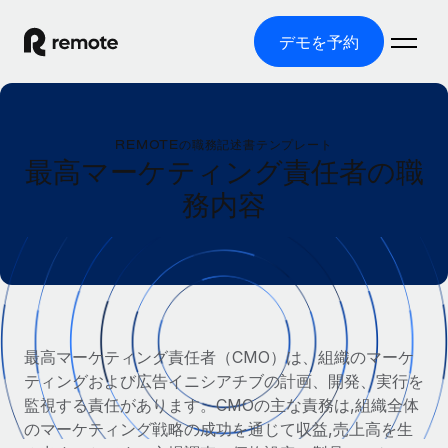
デモを予約
ホーム
REMOTEの職務記述書テンプレート
製品
最高マーケティング責任者の職
務内容
ソリューション
グローバル雇用
グローバル給与処理
リソース
各国の制度に対応
コンプライアンス対応の給与処理を手軽に
国別ガイド
価格
ツールと計算ツール
Employer of Record（EOR）
/国別のグローバル雇用支援を検索する
グローバル展開をコストをかけずに実現
誤分類リスク判定ツール
米国州エクスプローラー
最高マーケティング責任者（CMO）は、組織のマーケ
国別に従業員の誤分類リスクを確認する
Contractor of Record
米国の各州において採用プロセスを簡素化する
ティングおよび広告イニシアチブの計画、開発、実行を
日本語
世界中の契約社員と法令を遵守して契約
従業員コスト計算ツール
監視する責任があります。CMOの主な責務は,組織全体
Remoteを他社と比較
各国の総従業員コストを計算する
のマーケティング戦略の成功を通じて収益,売上高を生
契約社員管理
English
他社と比較した、当社の強みを確認する