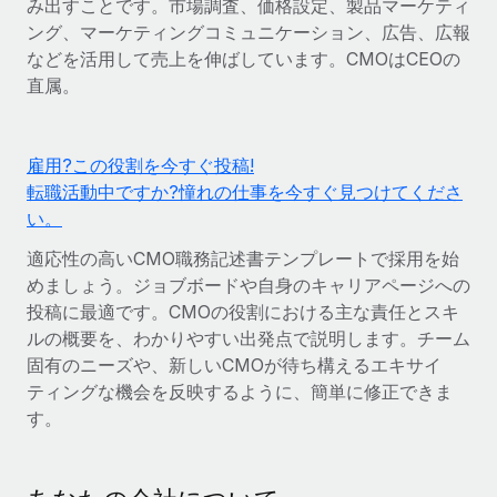
み出すことです。市場調査、価格設定、製品マーケティ
世界中の契約社員をオンボーディングし、管理
契約社員の報酬計算ツール
ング、マーケティングコミュニケーション、広告、広報
ログイン
Nederlands
グローバルな契約社員向けに、通貨オプションと支払スピー
PEO
などを活用して売上を伸ばしています。CMOはCEOの
成長の段階
ドを確認する
複雑な雇用関連業務を外部委託
直属。
Français
スタートアップ
成長中の企業向けのアジャイルなグローバルHR・給与処理ソ
REMOTEで学習
Deutsch
リューション
インフラ
雇用?この役割を今すぐ投稿!
リサーチおよびガイド
Remote統合
転職活動中ですか?憧れの仕事を今すぐ見つけてくださ
ミッドマーケット
Español
い。
人事機能をワークフローにシームレスに統合する
活用事例
カスタマイズされた人事ソリューションでチームを拡大する
Italiano
適応性の高いCMO職務記述書テンプレートで採用を始
プラットフォーム
HR用語集
企業
めましょう。ジョブボードや自身のキャリアページへの
チームのための人事の基本機能を内蔵
大企業向けのグローバルHR
Português (Portugal)
投稿に最適です。CMOの役割における主な責任とスキ
チェックリストおよびテンプレート
接続
新しい
ルの概要を、わかりやすい出発点で説明します。チーム
職務内容ライブラリ
日本語
当社のMCPを使用して、あらゆるAIツールをRemoteに接続
固有のニーズや、新しいCMOが待ち構えるエキサイ
パートナーに登録
ティングな機会を反映するように、簡単に修正できま
戦略的テクノロジーパートナー
ウェビナー
統合
한국어
す。
グローバルな人事機能を柔軟に自社プラットフォームへ統合
基本的なビジネスツールを活用して業務プロセスを効率化す
イベント
る
中文（简体）
パートナーとして登録
ニュースルーム