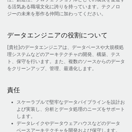
当社とのパートナーシップの可能性を検討する
る活気ある職場文化に誇りを持っています。テクノロ
サービス
給与・人材情報
ジーの未来を形作る仲間に加わってください。
Remote Build
近日リリース予定
専門家に相談
統合とAI自動化に関するコンサルティング
情報センター
グローバル人事・コンプライアンスの専門サポート
データエンジニアの役割について
サポートを依頼する
バックグラウンドチェック
活用事例
[貴社]のデータエンジニアは、データベースや大規模処
候補者の選考プロセスをシンプルに
すべてのリソースを表示する
理システムなどのアーキテクチャの開発、構築、テス
Compliance Watchtower
ト、保守を行います。また、複数のソースからのデータ
コンプライアンスリスクを先回りして対応
ブログ
をクリーンアップ、管理、最適化します。
グローバル給与処理
デバイス管理
ITデバイスを世界規模で提供・管理
責任
EORおよびPEO
法人設立
契約社員管理
スケーラブルで堅牢なデータパイプラインを設計お
法令順守した法人をスピーディに設立
よび実装し、分析とデータ処理のニーズをサポート
税務
します。
移住・転勤
データレイクやデータウェアハウスなどのデータ
ブログを読む
従業員の異動をスムーズに
ベースアーキテクチャを開発および保守します。