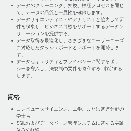
データのクリーニング、変換、検証プロセスを通じ
福利厚生
て、データの品質と一貫性を確保します。
ブログ
従業員の福利厚生を簡単に管理
データサイエンティストやアナリストと協力して要
件を収集し、ビジネス目標をサポートするデータソ
Remoteの製品アップデート：GustoとXeroの統合お
よびContractor Management Plus（契約社員管理
リューションを提供する。
プラス）
データ取得を最適化し、さまざまなユーザーニーズ
に対応したダッシュボードとレポートを開発しま
Remoteの使命は、世界のどこにいても、あらゆる規模の企業が
す。
業務に最適な人材を採用し、管理し、給与を支給できるようにす
データセキュリティとプライバシーに関するポリ
ることです。この数週間で、新しい統合、機能、改良点をリリー
シーを導入し、法規制の要件を遵守する, 順守する
スしました。...
します。
詳細を見る
資格
給与詐欺：種類、事例、ビジネスを守る方法
コンピュータサイエンス、工学、または関連分野の
給与, 賃金は詐欺の特に魅力的な標的です。多額の資金がシステ
学士号。
ム間で頻繁に移動しているためです。このため、自社のビジネス
SQLおよびデータベース管理システムに関する実証
を保護することは極めて重要です。...
済みの経験。