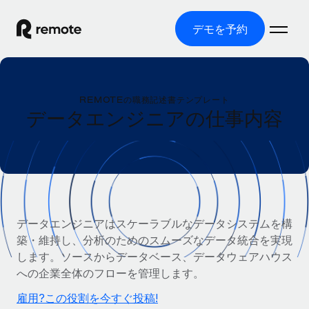
デモを予約
ホーム
REMOTEの職務記述書テンプレート
製品
データエンジニアの仕事内容
ソリューション
グローバル雇用
グローバル給与処理
リソース
各国の制度に対応
コンプライアンス対応の給与処理を手軽に
国別ガイド
価格
ツールと計算ツール
Employer of Record（EOR）
/国別のグローバル雇用支援を検索する
データエンジニアはスケーラブルなデータシステムを構
グローバル展開をコストをかけずに実現
誤分類リスク判定ツール
築・維持し、分析のためのスムーズなデータ統合を実現
米国州エクスプローラー
国別に従業員の誤分類リスクを確認する
Contractor of Record
します。ソースからデータベース、データウェアハウス
米国の各州において採用プロセスを簡素化する
日本語
世界中の契約社員と法令を遵守して契約
への企業全体のフローを管理します。
従業員コスト計算ツール
Remoteを他社と比較
各国の総従業員コストを計算する
雇用?この役割を今すぐ投稿!
契約社員管理
English
他社と比較した、当社の強みを確認する