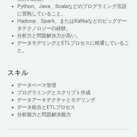
詳細を見る
Python、Java、Scalaなどのプログラミング言語
に習熟していること。
Hadoop、Spark、またはKafkaなどのビッグデー
タテクノロジーの経験。
分析力と問題解決力が高い。
データモデリングとETLプロセスに精通しているこ
と。
スキル
データベース管理
プログラミングとスクリプト作成
データアーキテクチャとモデリング
データ統合とETLプロセス
分析能力と問題解決能力