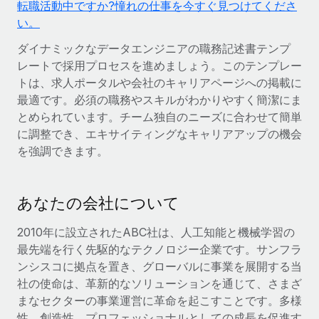
転職活動中ですか?憧れの仕事を今すぐ見つけてくださ
世界中の契約社員をオンボーディングし、管理
契約社員の報酬計算ツール
い。
ログイン
Nederlands
グローバルな契約社員向けに、通貨オプションと支払スピー
PEO
成長の段階
ドを確認する
ダイナミックなデータエンジニアの職務記述書テンプ
複雑な雇用関連業務を外部委託
Français
スタートアップ
レートで採用プロセスを進めましょう。このテンプレー
成長中の企業向けのアジャイルなグローバルHR・給与処理ソ
トは、求人ポータルや会社のキャリアページへの掲載に
REMOTEで学習
Deutsch
リューション
最適です。必須の職務やスキルがわかりやすく簡潔にま
インフラ
リサーチおよびガイド
とめられています。チーム独自のニーズに合わせて簡単
Remote統合
ミッドマーケット
Español
に調整でき、エキサイティングなキャリアアップの機会
人事機能をワークフローにシームレスに統合する
活用事例
カスタマイズされた人事ソリューションでチームを拡大する
を強調できます。
Italiano
プラットフォーム
HR用語集
企業
チームのための人事の基本機能を内蔵
大企業向けのグローバルHR
Português (Portugal)
あなたの会社について
チェックリストおよびテンプレート
接続
新しい
2010年に設立されたABC社は、人工知能と機械学習の
職務内容ライブラリ
日本語
当社のMCPを使用して、あらゆるAIツールをRemoteに接続
パートナーに登録
最先端を行く先駆的なテクノロジー企業です。サンフラ
戦略的テクノロジーパートナー
ウェビナー
統合
ンシスコに拠点を置き、グローバルに事業を展開する当
한국어
グローバルな人事機能を柔軟に自社プラットフォームへ統合
基本的なビジネスツールを活用して業務プロセスを効率化す
社の使命は、革新的なソリューションを通じて、さまざ
イベント
る
まなセクターの事業運営に革命を起こすことです。多様
中文（简体）
パートナーとして登録
性、創造性、プロフェッショナルとしての成長を促進す
ニュースルーム