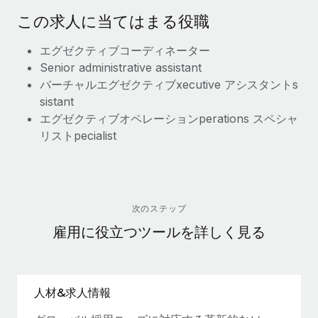
この求人に当てはまる役職
エグゼクティブ
コーディネーター
Senior a
dministrative a
ssistant
バーチャルエグゼクティブ
x
ecutive
アシスタント
s
sistant
エグゼクティブオペレーション
pe
ra
ti
o
ns
スペシャ
リスト
pecialist
次のステップ
雇用に役立つツールを詳しく見る
人材&求人情報