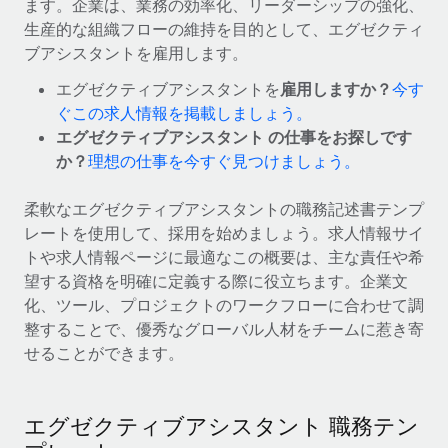
ます。企業は、業務の効率化、リーダーシップの強化、
世界中の契約社員をオンボーディングし、管理
契約社員の報酬計算ツール
生産的な組織フローの維持を目的として、エグゼクティ
ログイン
Nederlands
グローバルな契約社員向けに、通貨オプションと支払スピー
PEO
ブアシスタントを雇用します。
成長の段階
ドを確認する
複雑な雇用関連業務を外部委託
Français
エグゼクティブアシスタントを
雇用しますか？
今す
スタートアップ
ぐこの求人情報を掲載しましょう。
成長中の企業向けのアジャイルなグローバルHR・給与処理ソ
REMOTEで学習
Deutsch
エグゼクティブアシスタント の仕事をお探しです
リューション
インフラ
か？
理想の仕事を今すぐ見つけましょう。
リサーチおよびガイド
Remote統合
ミッドマーケット
Español
人事機能をワークフローにシームレスに統合する
活用事例
カスタマイズされた人事ソリューションでチームを拡大する
柔軟なエグゼクティブアシスタントの職務記述書テンプ
Italiano
レートを使用して、採用を始めましょう。求人情報サイ
プラットフォーム
HR用語集
企業
トや求人情報ページに最適なこの概要は、主な責任や希
チームのための人事の基本機能を内蔵
大企業向けのグローバルHR
Português (Portugal)
望する資格を明確に定義する際に役立ちます。企業文
チェックリストおよびテンプレート
接続
新しい
化、ツール、プロジェクトのワークフローに合わせて調
職務内容ライブラリ
日本語
当社のMCPを使用して、あらゆるAIツールをRemoteに接続
整することで、優秀なグローバル人材をチームに惹き寄
パートナーに登録
せることができます。
戦略的テクノロジーパートナー
ウェビナー
統合
한국어
グローバルな人事機能を柔軟に自社プラットフォームへ統合
基本的なビジネスツールを活用して業務プロセスを効率化す
イベント
る
中文（简体）
エグゼクティブアシスタント 職務テン
パートナーとして登録
ニュースルーム