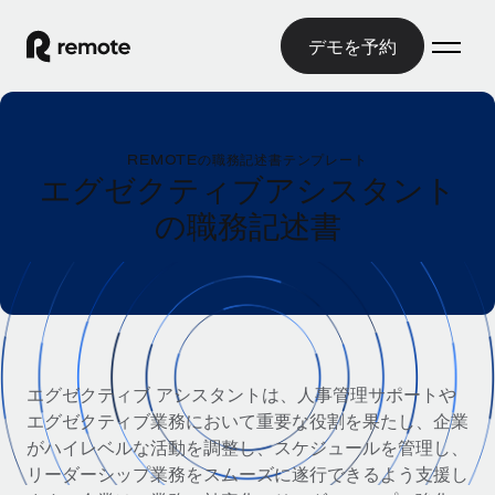
デモを予約
ホーム
REMOTEの職務記述書テンプレート
製品
エグゼクティブアシスタント
の職務記述書
ソリューション
グローバル雇用
グローバル給与処理
リソース
各国の制度に対応
コンプライアンス対応の給与処理を手軽に
国別ガイド
価格
ツールと計算ツール
Employer of Record（EOR）
/国別のグローバル雇用支援を検索する
グローバル展開をコストをかけずに実現
誤分類リスク判定ツール
米国州エクスプローラー
エグゼクティブ アシスタントは、人事管理サポートや
国別に従業員の誤分類リスクを確認する
Contractor of Record
米国の各州において採用プロセスを簡素化する
エグゼクティブ業務において重要な役割を果たし、企業
日本語
世界中の契約社員と法令を遵守して契約
従業員コスト計算ツール
がハイレベルな活動を調整し、スケジュールを管理し、
Remoteを他社と比較
各国の総従業員コストを計算する
リーダーシップ業務をスムーズに遂行できるよう支援し
契約社員管理
English
他社と比較した、当社の強みを確認する