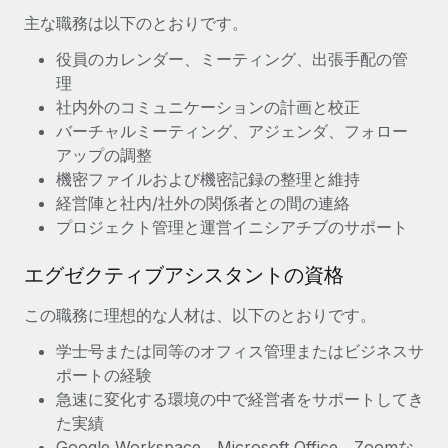
主な職務は以下のとおりです。
福利厚生
ブログ
従業員の福利厚生を簡単に管理
役員のカレンダー、ミーティング、出張手配の管
理
Remoteの製品アップデート：GustoとXeroの統合お
社内外のコミュニケーションの計画と校正
よびContractor Management Plus（契約社員管理
プラス）
バーチャルミーティング、アジェンダ、フォロー
アップの調整
Remoteの使命は、世界のどこにいても、あらゆる規模の企業が
機密ファイルおよび機密記録の整理と維持
業務に最適な人材を採用し、管理し、給与を支給できるようにす
経営陣と社内/社外の関係者との間の連絡
ることです。この数週間で、新しい統合、機能、改良点をリリー
プロジェクト管理と運営イニシアチブのサポート
スしました。...
エグゼクティブアシスタントの資格
詳細を見る
この職務に理想的な人材は、以下のとおりです。
給与詐欺：種類、事例、ビジネスを守る方法
学士号または同等のオフィス管理またはビジネスサ
ポートの経験
給与, 賃金は詐欺の特に魅力的な標的です。多額の資金がシステ
急速に変化する環境の中で経営者をサポートしてき
ム間で頻繁に移動しているためです。このため、自社のビジネス
た実績
を保護することは極めて重要です。...
Google Workspace、Microsoft Office、Zoomな