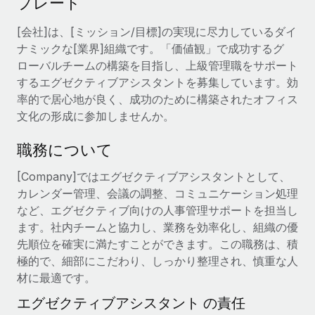
プレート
当社とのパートナーシップの可能性を検討する
サービス
給与・人材情報
[会社]は、[ミッション/目標]の実現に尽力しているダイ
Remote Build
近日リリース予定
ナミックな[業界]組織です。「価値観」で成功するグ
専門家に相談
統合とAI自動化に関するコンサルティング
情報センター
ローバルチームの構築を目指し、上級管理職をサポート
グローバル人事・コンプライアンスの専門サポート
するエグゼクティブアシスタントを募集しています。効
サポートを依頼する
バックグラウンドチェック
活用事例
率的で居心地が良く、成功のために構築されたオフィス
候補者の選考プロセスをシンプルに
文化の形成に参加しませんか。
すべてのリソースを表示する
Compliance Watchtower
職務について
コンプライアンスリスクを先回りして対応
ブログ
[Company]ではエグゼクティブアシスタントとして、
グローバル給与処理
デバイス管理
カレンダー管理、会議の調整、コミュニケーション処理
ITデバイスを世界規模で提供・管理
など、エグゼクティブ向けの人事管理サポートを担当し
EORおよびPEO
ます。社内チームと協力し、業務を効率化し、組織の優
法人設立
契約社員管理
先順位を確実に満たすことができます。この職務は、積
法令順守した法人をスピーディに設立
極的で、細部にこだわり、しっかり整理され、慎重な人
税務
材に最適です。
移住・転勤
ブログを読む
エグゼクティブアシスタント の責任
従業員の異動をスムーズに