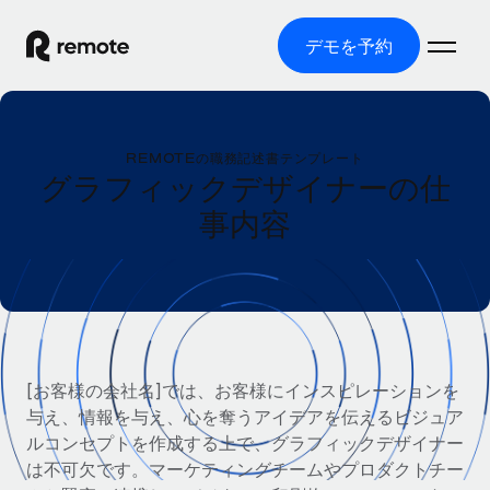
デモを予約
ホーム
REMOTEの職務記述書テンプレート
製品
グラフィックデザイナーの仕
事内容
ソリューション
グローバル雇用
グローバル給与処理
リソース
各国の制度に対応
コンプライアンス対応の給与処理を手軽に
国別ガイド
価格
ツールと計算ツール
Employer of Record（EOR）
/国別のグローバル雇用支援を検索する
グローバル展開をコストをかけずに実現
誤分類リスク判定ツール
米国州エクスプローラー
[お客様の会社名]では、お客様にインスピレーションを
国別に従業員の誤分類リスクを確認する
Contractor of Record
米国の各州において採用プロセスを簡素化する
与え、情報を与え、心を奪うアイデアを伝えるビジュア
日本語
世界中の契約社員と法令を遵守して契約
従業員コスト計算ツール
ルコンセプトを作成する上で、グラフィックデザイナー
Remoteを他社と比較
各国の総従業員コストを計算する
は不可欠です。マーケティングチームやプロダクトチー
契約社員管理
English
他社と比較した、当社の強みを確認する