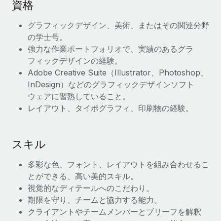
資格
福利厚生
ブログ
グラフィックデザイン、美術、またはその関連分野
従業員の福利厚生を簡単に管理
の学士号。
Remoteの製品アップデート：GustoとXeroの統合お
強力な作業ポートフォリオで、実績のあるグラ
よびContractor Management Plus（契約社員管理
フィックデザインの経験。
プラス）
Adobe Creative Suite（Illustrator、Photoshop、
Remoteの使命は、世界のどこにいても、あらゆる規模の企業が
InDesign）などのグラフィックデザインソフト
業務に最適な人材を採用し、管理し、給与を支給できるようにす
ウェアに習熟していること。
ることです。この数週間で、新しい統合、機能、改良点をリリー
レイアウト、タイポグラフィ、印刷物の経験。
スしました。...
詳細を見る
スキル
多彩な色、フォント、レイアウトを組み合わせるこ
給与詐欺：種類、事例、ビジネスを守る方法
とができる、高い美的スキル。
給与, 賃金は詐欺の特に魅力的な標的です。多額の資金がシステ
視覚的なディテールへのこだわり。
ム間で頻繁に移動しているためです。このため、自社のビジネス
期限を守り、チームと協力する能力。
を保護することは極めて重要です。...
クライアントやチームメンバーとブリーフを解釈