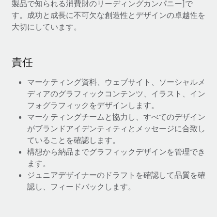
製品で知られる消費財のリーディングカンパニー]で
当社とのパートナーシップの可能性を検討する
す。成功と成長に不可欠な創造性とデザインの卓越性を
サービス
給与・人材情報
Remote Build
近日リリース予定
大切にしています。
専門家に相談
統合とAI自動化に関するコンサルティング
情報センター
グローバル人事・コンプライアンスの専門サポート
サポートを依頼する
責任
バックグラウンドチェック
活用事例
候補者の選考プロセスをシンプルに
すべてのリソースを表示する
マーケティング資料、ウェブサイト、ソーシャルメ
ディアのグラフィックコンテンツ、イラスト、イン
Compliance Watchtower
フォグラフィックをデザインします。
コンプライアンスリスクを先回りして対応
ブログ
マーケティングチームと協力し、すべてのデザイン
グローバル給与処理
がブランドアイデンティティとメッセージに合致し
デバイス管理
ていることを確認します。
ITデバイスを世界規模で提供・管理
EORおよびPEO
構想から納品までグラフィックデザインを管理でき
ます。
法人設立
契約社員管理
ジュニアデザイナーのドラフトを確認して品質を確
法令順守した法人をスピーディに設立
認し、フィードバックします。
税務
移住・転勤
ブログを読む
従業員の異動をスムーズに