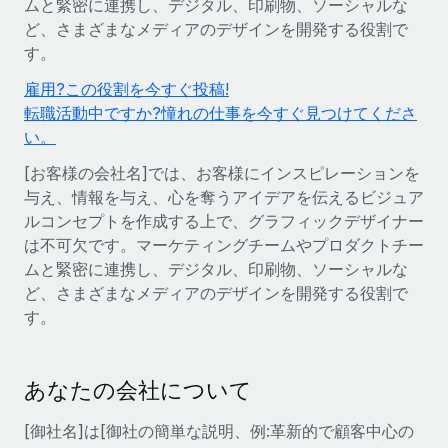
ムと緊密に連携し、デジタル、印刷物、ソーシャルな
世界中の契約社員をオンボーディングし、管理
契約社員の報酬計算ツール
ど、さまざまなメディアのデザインを開発する役割で
ログイン
Nederlands
グローバルな契約社員向けに、通貨オプションと支払スピー
PEO
す。
成長の段階
ドを確認する
複雑な雇用関連業務を外部委託
Français
雇用?この役割を今すぐ投稿!
スタートアップ
転職活動中ですか?憧れの仕事を今すぐ見つけてくださ
成長中の企業向けのアジャイルなグローバルHR・給与処理ソ
REMOTEで学習
Deutsch
い。
リューション
インフラ
リサーチおよびガイド
Remote統合
[お客様の会社名]では、お客様にインスピレーションを
ミッドマーケット
Español
与え、情報を与え、心を奪うアイデアを伝えるビジュア
人事機能をワークフローにシームレスに統合する
活用事例
カスタマイズされた人事ソリューションでチームを拡大する
ルコンセプトを作成する上で、グラフィックデザイナー
Italiano
プラットフォーム
HR用語集
企業
は不可欠です。マーケティングチームやプロダクトチー
チームのための人事の基本機能を内蔵
ムと緊密に連携し、デジタル、印刷物、ソーシャルな
大企業向けのグローバルHR
Português (Portugal)
チェックリストおよびテンプレート
ど、さまざまなメディアのデザインを開発する役割で
接続
新しい
す。
職務内容ライブラリ
日本語
当社のMCPを使用して、あらゆるAIツールをRemoteに接続
パートナーに登録
戦略的テクノロジーパートナー
ウェビナー
統合
한국어
あなたの会社について
グローバルな人事機能を柔軟に自社プラットフォームへ統合
基本的なビジネスツールを活用して業務プロセスを効率化す
イベント
る
中文（简体）
[御社名]は[御社の簡単な説明、例:革新的で顧客中心の
パートナーとして登録
ニュースルーム