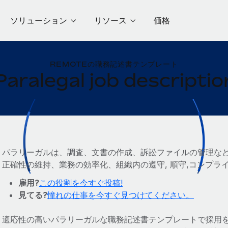
ソリューション
リソース
価格
REMOTEの職務記述書テンプレート
Paralegal job descriptio
パラリーガルは、調査、文書の作成、訴訟ファイルの管理な
正確性の維持、業務の効率化、組織内の遵守, 順守,コンプラ
雇用?
この役割を今すぐ投稿!
見てる?
憧れの仕事を今すぐ見つけてください。
適応性の高いパラリーガルな職務記述書テンプレートで採用