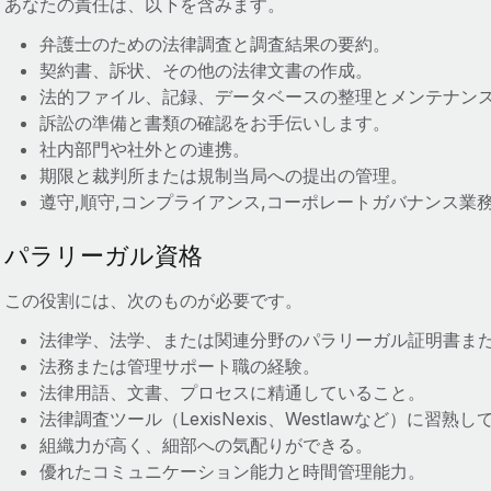
あなたの責任は、以下を含みます。
弁護士のための法律調査と調査結果の要約。
契約書、訴状、その他の法律文書の作成。
法的ファイル、記録、データベースの整理とメンテナン
訴訟の準備と書類の確認をお手伝いします。
社内部門や社外との連携。
期限と裁判所または規制当局への提出の管理。
遵守,順守,コンプライアンス,コーポレートガバナンス業
パラリーガル資格
この役割には、次のものが必要です。
法律学、法学、または関連分野のパラリーガル証明書ま
法務または管理サポート職の経験。
法律用語、文書、プロセスに精通していること。
法律調査ツール（LexisNexis、Westlawなど）に習熟
組織力が高く、細部への気配りができる。
優れたコミュニケーション能力と時間管理能力。