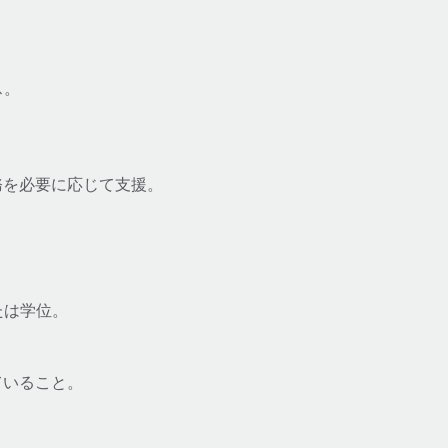
ス。
務を必要に応じて支援。
たは学位。
していること。