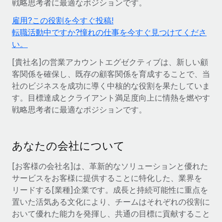
戦略思考者に最適なポジションです。
世界中の契約社員をオンボーディングし、管理
契約社員の報酬計算ツール
ログイン
Nederlands
雇用?この役割を今すぐ投稿!
グローバルな契約社員向けに、通貨オプションと支払スピー
PEO
成長の段階
転職活動中ですか?憧れの仕事を今すぐ見つけてくださ
ドを確認する
複雑な雇用関連業務を外部委託
Français
い。
スタートアップ
成長中の企業向けのアジャイルなグローバルHR・給与処理ソ
[貴社名]の営業アカウントエグゼクティブは、新しい顧
REMOTEで学習
Deutsch
リューション
インフラ
客関係を確保し、既存の顧客関係を育成することで、当
リサーチおよびガイド
Remote統合
社のビジネスを成功に導く中核的な役割を果たしていま
ミッドマーケット
Español
す。目標達成とクライアント満足度向上に情熱を燃やす
人事機能をワークフローにシームレスに統合する
活用事例
カスタマイズされた人事ソリューションでチームを拡大する
戦略思考者に最適なポジションです。
Italiano
プラットフォーム
HR用語集
企業
チームのための人事の基本機能を内蔵
大企業向けのグローバルHR
Português (Portugal)
チェックリストおよびテンプレート
あなたの会社について
接続
新しい
職務内容ライブラリ
日本語
当社のMCPを使用して、あらゆるAIツールをRemoteに接続
パートナーに登録
[お客様の会社名]は、革新的なソリューションと優れた
サービスをお客様に提供することに特化した、業界を
戦略的テクノロジーパートナー
ウェビナー
統合
한국어
リードする[業種]企業です。成長と持続可能性に重点を
グローバルな人事機能を柔軟に自社プラットフォームへ統合
基本的なビジネスツールを活用して業務プロセスを効率化す
置いた活気ある文化により、チームはそれぞれの役割に
イベント
る
中文（简体）
おいて優れた能力を発揮し、共通の目標に貢献すること
パートナーとして登録
ニュースルーム