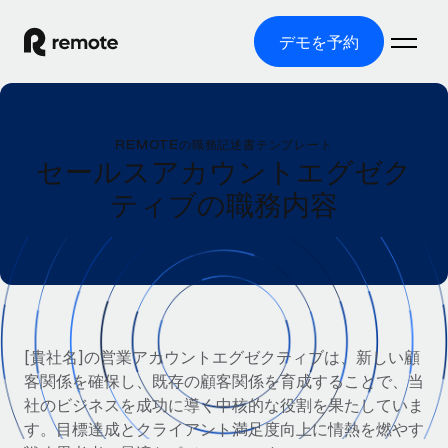
デモを予約
ホーム
REMOTEの職務記述書テンプレート
製品
セールスアカウントエグゼク
ティブの職務内容
ソリューション
グローバル雇用
グローバル給与処理
リソース
各国の制度に対応
コンプライアンス対応の給与処理を手軽に
国別ガイド
価格
ツールと計算ツール
Employer of Record（EOR）
/国別のグローバル雇用支援を検索する
グローバル展開をコストをかけずに実現
誤分類リスク判定ツール
米国州エクスプローラー
[貴社名]の営業アカウントエグゼクティブは、新しい顧
国別に従業員の誤分類リスクを確認する
Contractor of Record
米国の各州において採用プロセスを簡素化する
客関係を確保し、既存の顧客関係を育成することで、当
日本語
世界中の契約社員と法令を遵守して契約
従業員コスト計算ツール
社のビジネスを成功に導く中核的な役割を果たしていま
Remoteを他社と比較
各国の総従業員コストを計算する
す。目標達成とクライアント満足度向上に情熱を燃やす
契約社員管理
English
他社と比較した、当社の強みを確認する