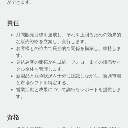
ができます。
当社とのパートナーシップの可能性を検討する
サービス
給与・人材情報
Remote Build
近日リリース予定
専門家に相談
統合とAI自動化に関するコンサルティング
責任
情報センター
グローバル人事・コンプライアンスの専門サポート
月間販売目標を達成し、それを上回るための効果的
サポートを依頼する
バックグラウンドチェック
活用事例
な販売戦略を立案し、実行します。
候補者の選考プロセスをシンプルに
すべてのリソースを表示する
お客様との強力で長期的な関係を構築し、維持しま
す。
Compliance Watchtower
見込み客の開拓から成約、フォローまでの販売サイ
コンプライアンスリスクを先回りして対応
ブログ
クル全体を管理します。
グローバル給与処理
新製品と競争状況を十分に認識しながら、新興市場
デバイス管理
と市場シフトを特定する。
ITデバイスを世界規模で提供・管理
EORおよびPEO
営業活動と成果について詳細なレポートを提供しま
す。
法人設立
契約社員管理
法令順守した法人をスピーディに設立
税務
資格
移住・転勤
ブログを読む
従業員の異動をスムーズに