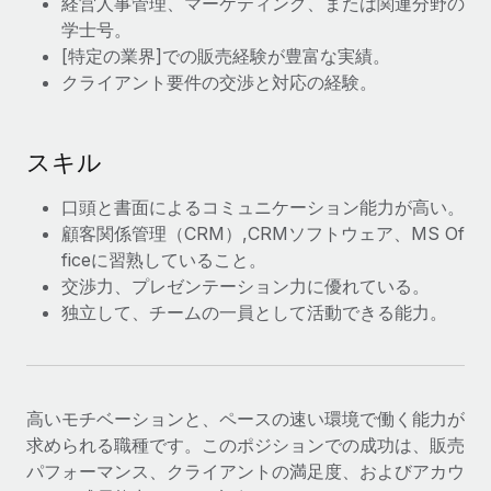
経営人事管理、マーケティング、または関連分野の
学士号。
福利厚生
ブログ
[特定の業界]での販売経験が豊富な実績。
従業員の福利厚生を簡単に管理
クライアント要件の交渉と対応の経験。
Remoteの製品アップデート：GustoとXeroの統合お
よびContractor Management Plus（契約社員管理
プラス）
スキル
Remoteの使命は、世界のどこにいても、あらゆる規模の企業が
業務に最適な人材を採用し、管理し、給与を支給できるようにす
口頭と書面によるコミュニケーション能力が高い。
ることです。この数週間で、新しい統合、機能、改良点をリリー
顧客関係管理（CRM）,CRMソフトウェア、MS Of
スしました。...
ficeに習熟していること。
交渉力、プレゼンテーション力に優れている。
詳細を見る
独立して、チームの一員として活動できる能力。
給与詐欺：種類、事例、ビジネスを守る方法
給与, 賃金は詐欺の特に魅力的な標的です。多額の資金がシステ
高いモチベーションと、ペースの速い環境で働く能力が
ム間で頻繁に移動しているためです。このため、自社のビジネス
求められる職種です。このポジションでの成功は、販売
を保護することは極めて重要です。...
パフォーマンス、クライアントの満足度、およびアカウ