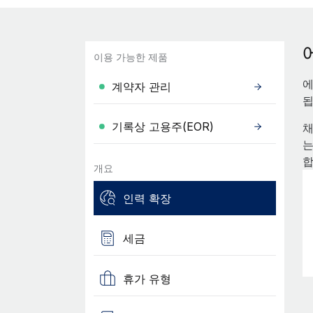
이용 가능한 제품
에
계약자 관리
됩
기록상 고용주(EOR)
채
는
합
개요
인력 확장
세금
휴가 유형