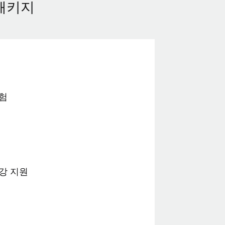
패키지
험
강 지원