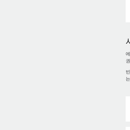
에
권
빈
는