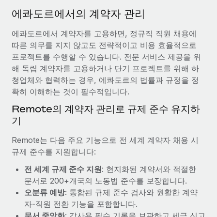
서비스
급여 및 인재 인사이트
Remote Build
곧 제공 예정
에콰도르에서의 계약자 관리
전문가 상담
통합 및 AI 자동화 컨설팅
인사이트 센터
에콰도르에서 계약자를 고용하면, 정규직 직원 채용에
글로벌 인사 및 규정 준수 업무 처리에 전문가 지원 제공
따른 의무를 지지 않고도 전략적이고 비용 효율적으로
지원받기
신원 조사
사례 연구
프로젝트를 수행할 수 있습니다. 전문 서비스 제공을 위
채용 후보자 심사 프로세스 간소화
해 독립 계약자를 고용하거나 단기 프로젝트를 위해 하
모든 리소스 보기
AI 분야의 선구자인 Weaviate가 Remote와 협력하여
청업체와 협력하는 경우, 에콰도르의 법률과 규정을 정
조직 규모를 120% 성장시킨 방법
Compliance Watchtower
확히 이해하는 것이 필수적입니다.
규정 준수 관련 위험에 선제적으로 대응
블로그
Weaviate 한눈에 보기 Weaviate는 오픈 소스, AI 우선 인프라를
Remote의 계약자 관리로 규제 준수 유지하
구축합니다. 이 회사의 미션은 전 세계 개발자 및 운영자
글로벌 급여
기
기기 관리
(DevOps/MLOps)에게 AI 네이티브...
전 세계 IT 장비 제공 및 추적 관리
EOR 및 PEO
Remote는 다음 주요 기능으로 전 세계 계약자 채용 시
자세히 알아보기
규제 준수를 지원합니다:
법인 설립
계약자 관리
법인 설립을 빠르고 준법적으로 지원
전 세계 규제 준수 지원
: 현지화된 계약서와 적절한
세금
계약직 관리와 급여 업무를 위해 Remote와 전략적 파
문서로 200+개국의 노동법 준수를 보장합니다.
글로벌 인재 이동 및 전근
트너십을 맺은 Reverse Tech
오분류 예방
: 통합된 규제 준수 검사와 원활한 계약
블로그 둘러보기
직원 해외 이전을 간편하게 처리
자-직원 전환 기능을 포함합니다.
Reverse Tech 한눈에 보기 건강 및 웰니스 스타트업인 Reverse
문서 중앙화
: 감사용 필수 기록을 보관하고 세금 신고
Tech는 Remote와 파트너십을 맺고 글로벌 계약직 인력 및 미국