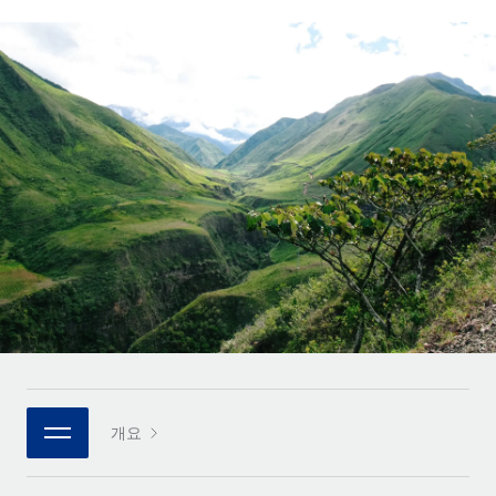
전 세계 계약자의 온보딩 및 관리
계약자 지급 계산기
로그인
Nederlands
글로벌 계약직을 위한 통화 옵션과 지급 소요 시간 확인
PEO
성장 단계
복잡한 고용 업무를 아웃소싱
Français
스타트업
REMOTE와 함께 배우기
성장하는 기업을 위한 민첩한 글로벌 HR 및 급여 솔루션
Deutsch
리서치 및 가이드
인프라
중견기업
Remote 통합
사례 연구
맞춤형 HR 솔루션으로 팀 확장
Español
HR을 워크플로에 매끄럽게 통합
HR 용어집
엔터프라이즈
Italiano
플랫폼
대기업을 위한 글로벌 HR
체크리스트 및 템플릿
팀을 위한 통합된 핵심 HR 기능
Português (Portugal)
직무 설명 라이브러리
연결
새로운
REMOTE 파트너 되기
日本語
MCP를 사용하여 모든 AI 도구를 Remote에 연결 가능
전략적 기술 파트너
웨비나
통합
플랫폼에 글로벌 HR을 유연하게 통합
한국어
이벤트
핵심 비즈니스 도구로 프로세스를 간소화
개요
파트너 되기
中文（简体）
뉴스룸
Remote와의 파트너십 기회 탐색