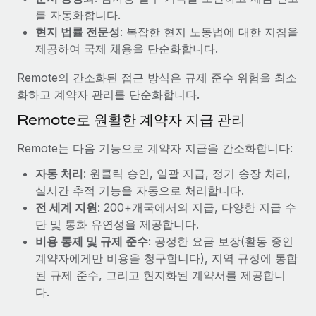
복리후생
를 자동화합니다.
블로그
급여 관리를 통해 국제 노동법...
손쉬운 직원 복리후생 관리
현지 법률 전문성
: 복잡한 현지 노동법에 대한 지침을
자세히 알아보기
Remote 제품 관련 소식: Gusto 및 Xero와의 통합과
제공하여 국제 채용을 단순화합니다.
Remote Contractor Management Plus
Remote의 간소화된 접근 방식은 규제 준수 위험을 최소
Remote의 사명은 모든 규모의 기업이 전 세계 어디서든 업무에 가
화하고 계약자 관리를 단순화합니다.
장 적합 사람을 찾아 채용 및 관리하고 급여를 지급하도록 돕는 것
Remote로 원활한 계약자 지급 관리
입니다. 이를 위해 최근 몇 주 동안 새로운...
자세히 알아보기
Remote는 다음 기능으로 계약자 지급을 간소화합니다:
자동 처리
: 원클릭 승인, 일괄 지급, 정기 송장 처리,
실시간 추적 기능을 자동으로 처리합니다.
Shootsta가 Remote를 통해 네 개의 시장에서 글로벌
전 세계 지원
: 200+개국에서의 지급, 다양한 지급 수
채용을 확장한 방법
단 및 통화 유연성을 제공합니다.
비디오 콘텐츠를 활용한 마케팅이 계속해서 인기를 끌면서, 기업들
비용 통제 및 규제 준수
: 공정한 요금 보장(활동 중인
에게는 흥미롭고 전문적인 비디오 제작이 어느 때보다 중요해졌습
계약자에게만 비용을 청구합니다), 지역 규정에 통합
니다. 그러나 대부분의 회사들은 그렇게 높은 품질의...
된 규제 준수, 그리고 현지화된 계약서를 제공합니
다.
자세히 알아보기