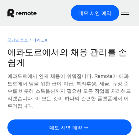
데모 시연 예약
홈
국가별 정보
에콰도르
제품
에콰도르에서의 채용 관리를 손
쉽게
솔루션
글로벌 고용
글로벌 급여
에콰도르에서 인재 채용이 쉬워집니다. Remote가 에콰
리소스
글로벌 서비스 제공
규정을 준수하며 급여 지급을 손쉽게 처리
도르에서 팀을 위한 급여 지급, 복리후생, 세금, 규정 준
국가별 정보
수를 비롯해 스톡옵션까지 필요한 모든 작업을 처리해드
요금
도구 및 계산기
기록상 고용주(EOR)
국가별 글로벌 채용 지원 알아보기
리겠습니다. 이 모든 것이 하나의 간편한 플랫폼에서 이
법인 설립 비용 없이 전 세계로 사업을 확장
오분류 리스크 평가 도구
루어집니다.
미국 주별 정보
국가별 직원 오분류 리스크 확인
기록상 계약자
미국 모든 주 전역에서 채용 업무를 간소화
한국어
전 세계에서 규정을 준수하며 계약자 고용
직원 비용 계산기
데모 시연 예약
Remote와 다른 솔루션 비교
국가별 총 인건비 계산
계약자 관리
English
다른 업체들과 비교해보기