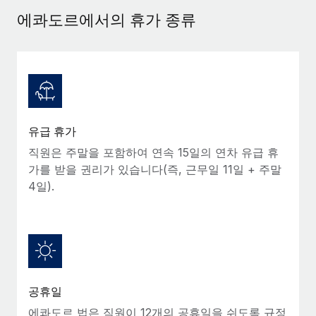
서비스
급여 및 인재 인사이트
Remote Build
곧 제공 예정
에콰도르에서의 휴가 종류
전문가 상담
통합 및 AI 자동화 컨설팅
인사이트 센터
글로벌 인사 및 규정 준수 업무 처리에 전문가 지원 제공
지원받기
신원 조사
사례 연구
채용 후보자 심사 프로세스 간소화
모든 리소스 보기
Compliance Watchtower
유급 휴가
규정 준수 관련 위험에 선제적으로 대응
블로그
직원은 주말을 포함하여 연속 15일의 연차 유급 휴
글로벌 급여
가를 받을 권리가 있습니다(즉, 근무일 11일 + 주말
기기 관리
4일).
전 세계 IT 장비 제공 및 추적 관리
EOR 및 PEO
법인 설립
계약자 관리
법인 설립을 빠르고 준법적으로 지원
세금
글로벌 인재 이동 및 전근
블로그 둘러보기
직원 해외 이전을 간편하게 처리
공휴일
에콰도르 법은 직원이 12개의 공휴일을 쉬도록 규정