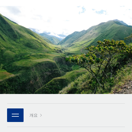
전 세계 계약자의 온보딩 및 관리
계약자 지급 계산기
로그인
Nederlands
글로벌 계약직을 위한 통화 옵션과 지급 소요 시간 확인
PEO
성장 단계
복잡한 고용 업무를 아웃소싱
Français
스타트업
REMOTE와 함께 배우기
성장하는 기업을 위한 민첩한 글로벌 HR 및 급여 솔루션
Deutsch
리서치 및 가이드
인프라
중견기업
Remote 통합
사례 연구
맞춤형 HR 솔루션으로 팀 확장
Español
HR을 워크플로에 매끄럽게 통합
HR 용어집
엔터프라이즈
Italiano
플랫폼
대기업을 위한 글로벌 HR
체크리스트 및 템플릿
팀을 위한 통합된 핵심 HR 기능
Português (Portugal)
직무 설명 라이브러리
연결
새로운
REMOTE 파트너 되기
日本語
MCP를 사용하여 모든 AI 도구를 Remote에 연결 가능
전략적 기술 파트너
웨비나
통합
플랫폼에 글로벌 HR을 유연하게 통합
한국어
이벤트
핵심 비즈니스 도구로 프로세스를 간소화
개요
파트너 되기
中文（简体）
뉴스룸
Remote와의 파트너십 기회 탐색