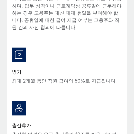
복리후생
하며, 업무 성격이나 근로계약상 공휴일에 근무해야
블로그
손쉬운 직원 복리후생 관리
하는 경우 고용주는 대신 대체 휴일을 부여해야 합
니다. 공휴일에 대한 급여 지급 여부는 고용주와 직
Remote 제품 관련 소식: Gusto 및 Xero와의 통합과
Remote Contractor Management Plus
원 간의 사전 합의에 따릅니다.
Remote의 사명은 모든 규모의 기업이 전 세계 어디서든 업무에 가
장 적합 사람을 찾아 채용 및 관리하고 급여를 지급하도록 돕는 것
입니다. 이를 위해 최근 몇 주 동안 새로운...
자세히 알아보기
병가
최대 2개월 동안 직원 급여의 50%로 지급됩니다.
Shootsta가 Remote를 통해 네 개의 시장에서 글로벌
채용을 확장한 방법
비디오 콘텐츠를 활용한 마케팅이 계속해서 인기를 끌면서, 기업들
에게는 흥미롭고 전문적인 비디오 제작이 어느 때보다 중요해졌습
니다. 그러나 대부분의 회사들은 그렇게 높은 품질의...
자세히 알아보기
출산휴가