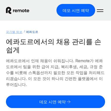
데모 시연 예약
홈
국가별 정보
에콰도르
제품
에콰도르에서의 채용 관리를 손
쉽게
솔루션
글로벌 고용
글로벌 급여
에콰도르에서 인재 채용이 쉬워집니다. Remote가 에콰
리소스
글로벌 서비스 제공
규정을 준수하며 급여 지급을 손쉽게 처리
도르에서 팀을 위한 급여 지급, 복리후생, 세금, 규정 준
국가별 정보
수를 비롯해 스톡옵션까지 필요한 모든 작업을 처리해드
요금
도구 및 계산기
기록상 고용주(EOR)
국가별 글로벌 채용 지원 알아보기
리겠습니다. 이 모든 것이 하나의 간편한 플랫폼에서 이
법인 설립 비용 없이 전 세계로 사업을 확장
오분류 리스크 평가 도구
루어집니다.
미국 주별 정보
국가별 직원 오분류 리스크 확인
기록상 계약자
미국 모든 주 전역에서 채용 업무를 간소화
한국어
전 세계에서 규정을 준수하며 계약자 고용
직원 비용 계산기
데모 시연 예약
Remote와 다른 솔루션 비교
국가별 총 인건비 계산
계약자 관리
English
다른 업체들과 비교해보기