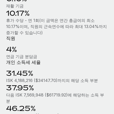
복리후생
재활 기금
블로그
손쉬운 직원 복리후생 관리
10.17%
Remote 제품 관련 소식: Gusto 및 Xero와의 통합과
휴가 수당 - 연 1회(이 금액은 연간 총급여의 최소
Remote Contractor Management Plus
10.17%이며, 직원의 근속연수에 따라 최대 13.04%까지
Remote의 사명은 모든 규모의 기업이 전 세계 어디서든 업무에 가
증가할 수 있습니다)
장 적합 사람을 찾아 채용 및 관리하고 급여를 지급하도록 돕는 것
직원
입니다. 이를 위해 최근 몇 주 동안 새로운...
4%
자세히 알아보기
연금 기금 분담금
개인 소득세 세율
Shootsta가 Remote를 통해 네 개의 시장에서 글로벌
31.45%
채용을 확장한 방법
ISK 4,188,216 ($34147.70)까지의 해당 소득 부분
비디오 콘텐츠를 활용한 마케팅이 계속해서 인기를 끌면서, 기업들
37.95%
에게는 흥미롭고 전문적인 비디오 제작이 어느 때보다 중요해졌습
다음 ISK 7,569,948 ($61719.92)에 해당하는 소득 부
니다. 그러나 대부분의 회사들은 그렇게 높은 품질의...
분
자세히 알아보기
46.25%