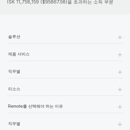
ISK 11,758,159 ($95867.58)을 초과하는 소득 부분
+
솔루션
+
제품 서비스
+
직무별
+
리소스
+
Remote를 선택해야 하는 이유
+
직무별