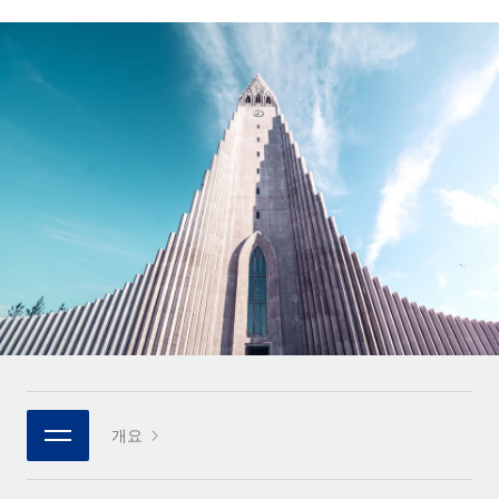
전 세계 계약자의 온보딩 및 관리
계약자 지급 계산기
로그인
Nederlands
글로벌 계약직을 위한 통화 옵션과 지급 소요 시간 확인
PEO
성장 단계
복잡한 고용 업무를 아웃소싱
Français
스타트업
REMOTE와 함께 배우기
성장하는 기업을 위한 민첩한 글로벌 HR 및 급여 솔루션
Deutsch
리서치 및 가이드
인프라
중견기업
Remote 통합
사례 연구
맞춤형 HR 솔루션으로 팀 확장
Español
HR을 워크플로에 매끄럽게 통합
HR 용어집
엔터프라이즈
Italiano
플랫폼
대기업을 위한 글로벌 HR
체크리스트 및 템플릿
팀을 위한 통합된 핵심 HR 기능
Português (Portugal)
직무 설명 라이브러리
연결
새로운
REMOTE 파트너 되기
日本語
MCP를 사용하여 모든 AI 도구를 Remote에 연결 가능
전략적 기술 파트너
웨비나
통합
플랫폼에 글로벌 HR을 유연하게 통합
한국어
이벤트
핵심 비즈니스 도구로 프로세스를 간소화
개요
파트너 되기
中文（简体）
뉴스룸
Remote와의 파트너십 기회 탐색