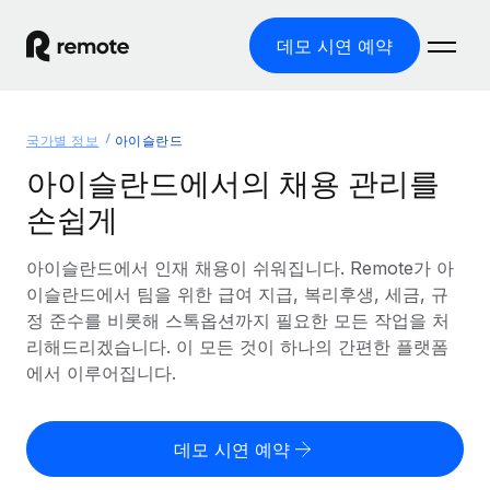
데모 시연 예약
홈
국가별 정보
아이슬란드
제품
아이슬란드에서의 채용 관리를
손쉽게
솔루션
글로벌 고용
글로벌 급여
아이슬란드에서 인재 채용이 쉬워집니다. Remote가 아
리소스
글로벌 서비스 제공
규정을 준수하며 급여 지급을 손쉽게 처리
이슬란드에서 팀을 위한 급여 지급, 복리후생, 세금, 규
국가별 정보
정 준수를 비롯해 스톡옵션까지 필요한 모든 작업을 처
요금
도구 및 계산기
기록상 고용주(EOR)
국가별 글로벌 채용 지원 알아보기
리해드리겠습니다. 이 모든 것이 하나의 간편한 플랫폼
법인 설립 비용 없이 전 세계로 사업을 확장
오분류 리스크 평가 도구
에서 이루어집니다.
미국 주별 정보
국가별 직원 오분류 리스크 확인
기록상 계약자
미국 모든 주 전역에서 채용 업무를 간소화
한국어
전 세계에서 규정을 준수하며 계약자 고용
직원 비용 계산기
데모 시연 예약
Remote와 다른 솔루션 비교
국가별 총 인건비 계산
계약자 관리
English
다른 업체들과 비교해보기