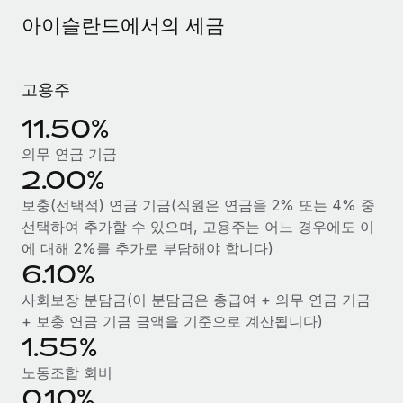
서비스
급여 및 인재 인사이트
Remote Build
곧 제공 예정
아이슬란드에서의 세금
전문가 상담
통합 및 AI 자동화 컨설팅
인사이트 센터
글로벌 인사 및 규정 준수 업무 처리에 전문가 지원 제공
고용주
지원받기
신원 조사
사례 연구
11.50%
채용 후보자 심사 프로세스 간소화
모든 리소스 보기
의무 연금 기금
Compliance Watchtower
2.00%
규정 준수 관련 위험에 선제적으로 대응
블로그
보충(선택적) 연금 기금(직원은 연금을 2% 또는 4% 중
글로벌 급여
기기 관리
선택하여 추가할 수 있으며, 고용주는 어느 경우에도 이
전 세계 IT 장비 제공 및 추적 관리
에 대해 2%를 추가로 부담해야 합니다)
EOR 및 PEO
6.10%
법인 설립
계약자 관리
사회보장 분담금(이 분담금은 총급여 + 의무 연금 기금
법인 설립을 빠르고 준법적으로 지원
+ 보충 연금 기금 금액을 기준으로 계산됩니다)
세금
1.55%
글로벌 인재 이동 및 전근
블로그 둘러보기
직원 해외 이전을 간편하게 처리
노동조합 회비
0.10%