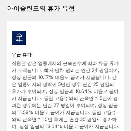
서비스
급여 및 인재 인사이트
Remote Build
곧 제공 예정
아이슬란드의 휴가 유형
전문가 상담
통합 및 AI 자동화 컨설팅
인사이트 센터
글로벌 인사 및 규정 준수 업무 처리에 전문가 지원 제공
지원받기
신원 조사
사례 연구
채용 후보자 심사 프로세스 간소화
모든 리소스 보기
Compliance Watchtower
유급 휴가
규정 준수 관련 위험에 선제적으로 대응
블로그
직원은 같은 업종에서의 근속연수에 따라 유급 휴가
글로벌 급여
가 누적됩니다. 최저 연차 권리는 연간 24 평일이며,
기기 관리
정상 임금의 10.17% 비율로 급여가 지급됩니다. 같
전 세계 IT 장비 제공 및 추적 관리
EOR 및 PEO
은 업종에서의 경력이 5년인 경우 연간 25 평일의
휴가가 부여되며, 정상 임금의 10.64% 비율로 급여
법인 설립
계약자 관리
가 지급됩니다. 동일 고용주와의 근속연수 5년이 경
법인 설립을 빠르고 준법적으로 지원
과한 경우에는 연간 27 평일이 부여되며, 정상 임금
세금
의 11.59% 비율로 급여가 지급됩니다. 동일 고용주
글로벌 인재 이동 및 전근
블로그 둘러보기
와의 근속연수 10년 후에는 연간 30 평일로 증가하
직원 해외 이전을 간편하게 처리
며, 정상 임금의 13.04% 비율로 급여가 지급됩니다.