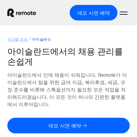
데모 시연 예약
홈
국가별 정보
아이슬란드
제품
아이슬란드에서의 채용 관리를
손쉽게
솔루션
글로벌 고용
글로벌 급여
아이슬란드에서 인재 채용이 쉬워집니다. Remote가 아
리소스
글로벌 서비스 제공
규정을 준수하며 급여 지급을 손쉽게 처리
이슬란드에서 팀을 위한 급여 지급, 복리후생, 세금, 규
국가별 정보
정 준수를 비롯해 스톡옵션까지 필요한 모든 작업을 처
요금
도구 및 계산기
기록상 고용주(EOR)
국가별 글로벌 채용 지원 알아보기
리해드리겠습니다. 이 모든 것이 하나의 간편한 플랫폼
법인 설립 비용 없이 전 세계로 사업을 확장
오분류 리스크 평가 도구
에서 이루어집니다.
미국 주별 정보
국가별 직원 오분류 리스크 확인
기록상 계약자
미국 모든 주 전역에서 채용 업무를 간소화
한국어
전 세계에서 규정을 준수하며 계약자 고용
직원 비용 계산기
데모 시연 예약
Remote와 다른 솔루션 비교
국가별 총 인건비 계산
계약자 관리
English
다른 업체들과 비교해보기