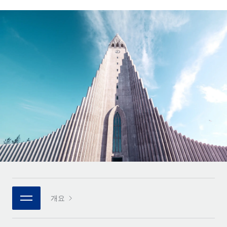
전 세계 계약자의 온보딩 및 관리
계약자 지급 계산기
로그인
Nederlands
글로벌 계약직을 위한 통화 옵션과 지급 소요 시간 확인
PEO
성장 단계
복잡한 고용 업무를 아웃소싱
Français
스타트업
REMOTE와 함께 배우기
성장하는 기업을 위한 민첩한 글로벌 HR 및 급여 솔루션
Deutsch
리서치 및 가이드
인프라
중견기업
Remote 통합
사례 연구
맞춤형 HR 솔루션으로 팀 확장
Español
HR을 워크플로에 매끄럽게 통합
HR 용어집
엔터프라이즈
Italiano
플랫폼
대기업을 위한 글로벌 HR
체크리스트 및 템플릿
팀을 위한 통합된 핵심 HR 기능
Português (Portugal)
직무 설명 라이브러리
연결
새로운
REMOTE 파트너 되기
日本語
MCP를 사용하여 모든 AI 도구를 Remote에 연결 가능
전략적 기술 파트너
웨비나
통합
플랫폼에 글로벌 HR을 유연하게 통합
한국어
이벤트
핵심 비즈니스 도구로 프로세스를 간소화
개요
파트너 되기
中文（简体）
뉴스룸
Remote와의 파트너십 기회 탐색