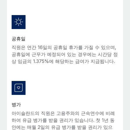
복리후생
블로그
손쉬운 직원 복리후생 관리
Remote 제품 관련 소식: Gusto 및 Xero와의 통합과
Remote Contractor Management Plus
Remote의 사명은 모든 규모의 기업이 전 세계 어디서든 업무에 가
공휴일
장 적합 사람을 찾아 채용 및 관리하고 급여를 지급하도록 돕는 것
직원은 연간 16일의 공휴일 휴가를 가질 수 있으며,
입니다. 이를 위해 최근 몇 주 동안 새로운...
공휴일에 근무가 예정되어 있는 경우에는 시간당 정
자세히 알아보기
상 임금의 1.375%에 해당하는 급여가 지급됩니다.
Shootsta가 Remote를 통해 네 개의 시장에서 글로벌
채용을 확장한 방법
비디오 콘텐츠를 활용한 마케팅이 계속해서 인기를 끌면서, 기업들
에게는 흥미롭고 전문적인 비디오 제작이 어느 때보다 중요해졌습
병가
니다. 그러나 대부분의 회사들은 그렇게 높은 품질의...
아이슬란드의 직원은 고용주와의 근속연수에 비례
하여 유급 병가를 받을 권리가 있습니다. 첫 1년 동
자세히 알아보기
안에는 매월 2일의 유급 병가를 받을 권리가 있으