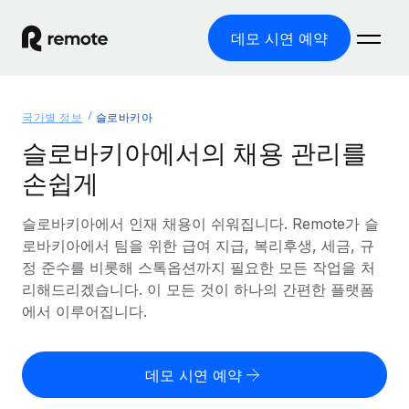
데모 시연 예약
홈
국가별 정보
슬로바키아
제품
슬로바키아에서의 채용 관리를
손쉽게
솔루션
글로벌 고용
글로벌 급여
슬로바키아에서 인재 채용이 쉬워집니다. Remote가 슬
리소스
글로벌 서비스 제공
규정을 준수하며 급여 지급을 손쉽게 처리
로바키아에서 팀을 위한 급여 지급, 복리후생, 세금, 규
국가별 정보
정 준수를 비롯해 스톡옵션까지 필요한 모든 작업을 처
요금
도구 및 계산기
기록상 고용주(EOR)
국가별 글로벌 채용 지원 알아보기
리해드리겠습니다. 이 모든 것이 하나의 간편한 플랫폼
법인 설립 비용 없이 전 세계로 사업을 확장
오분류 리스크 평가 도구
에서 이루어집니다.
미국 주별 정보
국가별 직원 오분류 리스크 확인
기록상 계약자
미국 모든 주 전역에서 채용 업무를 간소화
한국어
전 세계에서 규정을 준수하며 계약자 고용
직원 비용 계산기
데모 시연 예약
Remote와 다른 솔루션 비교
국가별 총 인건비 계산
계약자 관리
English
다른 업체들과 비교해보기