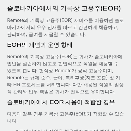
서비스
급여 및 인재 인사이트
Remote Build
곧 제공 예정
슬로바키아에서의 기록상 고용주(EOR)
전문가 상담
통합 및 AI 자동화 컨설팅
인사이트 센터
Remote의 기록상 고용주(EOR) 서비스를 이용하면 슬로
글로벌 인사 및 규정 준수 업무 처리에 전문가 지원 제공
바키아에서의 우수 인재를 빠르고 간편하게 채용하고,
지원받기
신원 조사
사례 연구
관리하며, 급여를 지급할 수 있습니다.
채용 후보자 심사 프로세스 간소화
모든 리소스 보기
EOR의 개념과 운영 형태
AI 분야의 선구자인 Weaviate가 Remote와 협력하여
조직 규모를 120% 성장시킨 방법
Compliance Watchtower
Remote의 기록상 고용주(EOR)는 귀사가 슬로바키아에
규정 준수 관련 위험에 선제적으로 대응
블로그
Weaviate 한눈에 보기 Weaviate는 오픈 소스, AI 우선 인프라를
법인을 설립하지 않고도 합법적으로 직원을 채용할 수
구축합니다. 이 회사의 미션은 전 세계 개발자 및 운영자
글로벌 급여
있도록 합니다. 형식상 Remote가 공식 고용주이며,
기기 관리
(DevOps/MLOps)에게 AI 네이티브...
Remote는 규제 준수, 급여, 복리후생(지분 포함) 및 기
전 세계 IT 장비 제공 및 추적 관리
EOR 및 PEO
타 HR 프로세스를 처리합니다. 다만 채용된 직원의 일상
자세히 알아보기
적 관리와 업무 책임은 귀사가 전적으로 유지합니다.
법인 설립
계약자 관리
법인 설립을 빠르고 준법적으로 지원
슬로바키아에서 EOR 사용이 적합한 경우
세금
계약직 관리와 급여 업무를 위해 Remote와 전략적 파
글로벌 인재 이동 및 전근
다음과 같은 경우 기록상 고용주(EOR)가 적합할 수 있습
트너십을 맺은 Reverse Tech
블로그 둘러보기
직원 해외 이전을 간편하게 처리
니다:
Reverse Tech 한눈에 보기 건강 및 웰니스 스타트업인 Reverse
Tech는 Remote와 파트너십을 맺고 글로벌 계약직 인력 및 미국