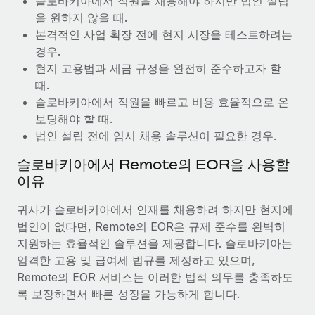
슬로바키아에서 직원을 채용해야 하지만 법인 설립
복리후생
블로그
급여 관리를 통해 국제 노동법...
을 원하지 않을 때.
손쉬운 직원 복리후생 관리
본격적인 사업 확장 전에 현지 시장을 테스트하려는
자세히 알아보기
Remote 제품 관련 소식: Gusto 및 Xero와의 통합과
경우.
Remote Contractor Management Plus
현지 고용법과 세금 규정을 완전히 준수하고자 할
때.
Remote의 사명은 모든 규모의 기업이 전 세계 어디서든 업무에 가
슬로바키아에서 직원을 빠르고 비용 효율적으로 온
장 적합 사람을 찾아 채용 및 관리하고 급여를 지급하도록 돕는 것
보딩해야 할 때.
입니다. 이를 위해 최근 몇 주 동안 새로운...
법인 설립 전에 임시 채용 솔루션이 필요한 경우.
자세히 알아보기
슬로바키아에서 Remote의 EOR을 사용할
이유
Shootsta가 Remote를 통해 네 개의 시장에서 글로벌
채용을 확장한 방법
귀사가 슬로바키아에서 인재를 채용하려 하지만 현지에
법인이 없다면, Remote의 EOR은 규제 준수를 완벽히
비디오 콘텐츠를 활용한 마케팅이 계속해서 인기를 끌면서, 기업들
지원하는 효율적인 솔루션을 제공합니다. 슬로바키아는
에게는 흥미롭고 전문적인 비디오 제작이 어느 때보다 중요해졌습
엄격한 고용 및 급여세 법규를 제정하고 있으며,
니다. 그러나 대부분의 회사들은 그렇게 높은 품질의...
Remote의 EOR 서비스는 이러한 법적 의무를 충족하도
자세히 알아보기
록 보장하면서 빠른 성장을 가능하게 합니다.