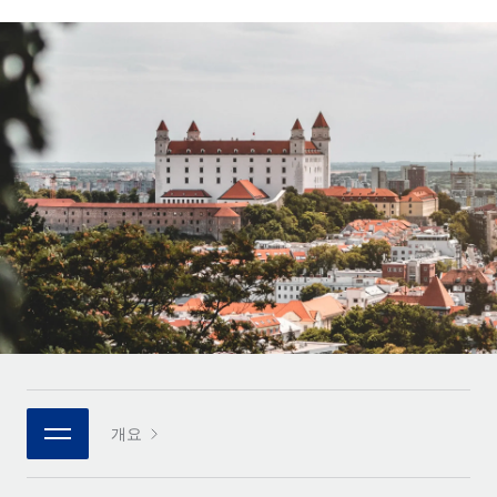
전 세계 계약자의 온보딩 및 관리
계약자 지급 계산기
로그인
Nederlands
글로벌 계약직을 위한 통화 옵션과 지급 소요 시간 확인
PEO
성장 단계
복잡한 고용 업무를 아웃소싱
Français
스타트업
REMOTE와 함께 배우기
성장하는 기업을 위한 민첩한 글로벌 HR 및 급여 솔루션
Deutsch
리서치 및 가이드
인프라
중견기업
Remote 통합
사례 연구
맞춤형 HR 솔루션으로 팀 확장
Español
HR을 워크플로에 매끄럽게 통합
HR 용어집
엔터프라이즈
Italiano
플랫폼
대기업을 위한 글로벌 HR
체크리스트 및 템플릿
팀을 위한 통합된 핵심 HR 기능
Português (Portugal)
직무 설명 라이브러리
연결
새로운
REMOTE 파트너 되기
日本語
MCP를 사용하여 모든 AI 도구를 Remote에 연결 가능
전략적 기술 파트너
웨비나
통합
플랫폼에 글로벌 HR을 유연하게 통합
한국어
이벤트
핵심 비즈니스 도구로 프로세스를 간소화
개요
파트너 되기
中文（简体）
뉴스룸
Remote와의 파트너십 기회 탐색