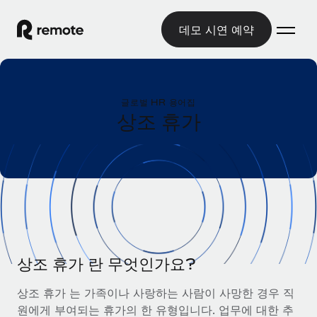
데모 시연 예약
홈
글로벌 HR 용어집
제품
상조 휴가
솔루션
글로벌 고용
글로벌 급여
리소스
글로벌 서비스 제공
규정을 준수하며 급여 지급을 손쉽게 처리
국가별 정보
요금
도구 및 계산기
기록상 고용주(EOR)
국가별 글로벌 채용 지원 알아보기
법인 설립 비용 없이 전 세계로 사업을 확장
오분류 리스크 평가 도구
미국 주별 정보
국가별 직원 오분류 리스크 확인
기록상 계약자
상조 휴가 란 무엇인가요?
미국 모든 주 전역에서 채용 업무를 간소화
한국어
전 세계에서 규정을 준수하며 계약자 고용
직원 비용 계산기
상조 휴가 는 가족이나 사랑하는 사람이 사망한 경우 직
Remote와 다른 솔루션 비교
국가별 총 인건비 계산
계약자 관리
원에게 부여되는 휴가의 한 유형입니다. 업무에 대한 추
English
다른 업체들과 비교해보기