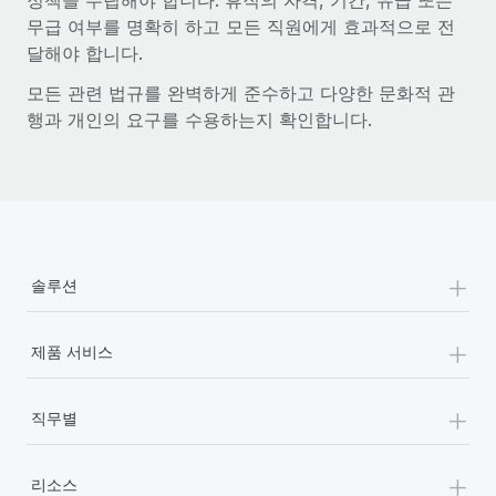
정책을 수립해야 합니다. 휴직의 자격, 기간, 유급 또는
복리후생
블로그
무급 여부를 명확히 하고 모든 직원에게 효과적으로 전
손쉬운 직원 복리후생 관리
달해야 합니다.
Remote 제품 관련 소식: Gusto 및 Xero와의 통합과
모든 관련 법규를 완벽하게 준수하고 다양한 문화적 관
Remote Contractor Management Plus
행과 개인의 요구를 수용하는지 확인합니다.
Remote의 사명은 모든 규모의 기업이 전 세계 어디서든 업무에 가
장 적합 사람을 찾아 채용 및 관리하고 급여를 지급하도록 돕는 것
입니다. 이를 위해 최근 몇 주 동안 새로운...
자세히 알아보기
+
솔루션
Shootsta가 Remote를 통해 네 개의 시장에서 글로벌
채용을 확장한 방법
+
제품 서비스
비디오 콘텐츠를 활용한 마케팅이 계속해서 인기를 끌면서, 기업들
에게는 흥미롭고 전문적인 비디오 제작이 어느 때보다 중요해졌습
+
직무별
니다. 그러나 대부분의 회사들은 그렇게 높은 품질의...
자세히 알아보기
+
리소스