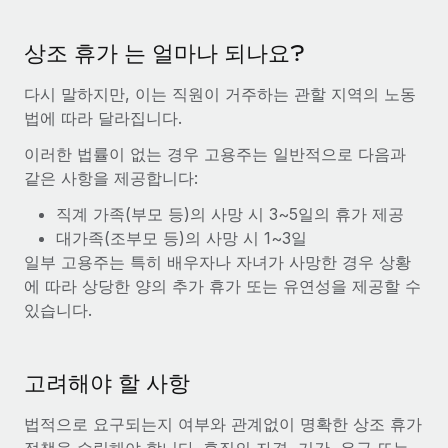
서비스
급여 및 인재 인사이트
Remote Build
곧 제공 예정
전문가 상담
통합 및 AI 자동화 컨설팅
상조 휴가 는 얼마나 되나요?
인사이트 센터
글로벌 인사 및 규정 준수 업무 처리에 전문가 지원 제공
다시 말하지만, 이는 직원이 거주하는 관할 지역의 노동
지원받기
신원 조사
사례 연구
법에 따라 달라집니다.
채용 후보자 심사 프로세스 간소화
모든 리소스 보기
이러한 법률이 없는 경우 고용주는 일반적으로 다음과
같은 사항을 제공합니다:
Compliance Watchtower
규정 준수 관련 위험에 선제적으로 대응
블로그
직계 가족(부모 등)의 사망 시 3~5일의 휴가 제공
대가족(조부모 등)의 사망 시 1~3일
글로벌 급여
기기 관리
일부 고용주는 특히 배우자나 자녀가 사망한 경우 상황
전 세계 IT 장비 제공 및 추적 관리
EOR 및 PEO
에 따라 상당한 양의 추가 휴가 또는 유연성을 제공할 수
있습니다.
법인 설립
계약자 관리
법인 설립을 빠르고 준법적으로 지원
세금
고려해야 할 사항
글로벌 인재 이동 및 전근
블로그 둘러보기
직원 해외 이전을 간편하게 처리
법적으로 요구되는지 여부와 관계없이 명확한 상조 휴가