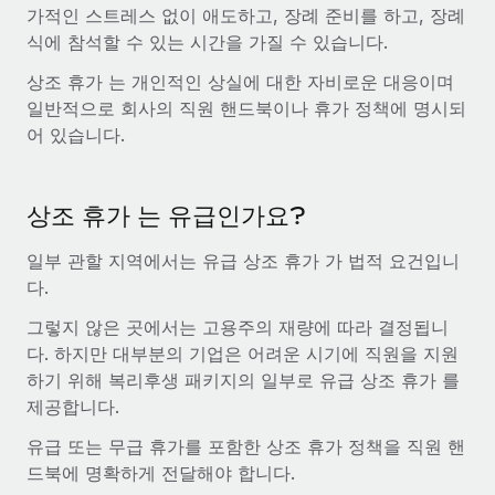
전 세계 계약자의 온보딩 및 관리
가적인 스트레스 없이 애도하고, 장례 준비를 하고, 장례
계약자 지급 계산기
로그인
식에 참석할 수 있는 시간을 가질 수 있습니다.
Nederlands
글로벌 계약직을 위한 통화 옵션과 지급 소요 시간 확인
PEO
성장 단계
상조 휴가 는 개인적인 상실에 대한 자비로운 대응이며
복잡한 고용 업무를 아웃소싱
Français
스타트업
일반적으로 회사의 직원 핸드북이나 휴가 정책에 명시되
REMOTE와 함께 배우기
성장하는 기업을 위한 민첩한 글로벌 HR 및 급여 솔루션
어 있습니다.
Deutsch
리서치 및 가이드
인프라
중견기업
Remote 통합
사례 연구
맞춤형 HR 솔루션으로 팀 확장
Español
상조 휴가 는 유급인가요?
HR을 워크플로에 매끄럽게 통합
HR 용어집
엔터프라이즈
Italiano
일부 관할 지역에서는 유급 상조 휴가 가 법적 요건입니
플랫폼
대기업을 위한 글로벌 HR
다.
체크리스트 및 템플릿
팀을 위한 통합된 핵심 HR 기능
Português (Portugal)
그렇지 않은 곳에서는 고용주의 재량에 따라 결정됩니
직무 설명 라이브러리
연결
새로운
REMOTE 파트너 되기
다. 하지만 대부분의 기업은 어려운 시기에 직원을 지원
日本語
MCP를 사용하여 모든 AI 도구를 Remote에 연결 가능
전략적 기술 파트너
웨비나
하기 위해 복리후생 패키지의 일부로 유급 상조 휴가 를
통합
플랫폼에 글로벌 HR을 유연하게 통합
제공합니다.
한국어
이벤트
핵심 비즈니스 도구로 프로세스를 간소화
유급 또는 무급 휴가를 포함한 상조 휴가 정책을 직원 핸
파트너 되기
中文（简体）
뉴스룸
드북에 명확하게 전달해야 합니다.
Remote와의 파트너십 기회 탐색