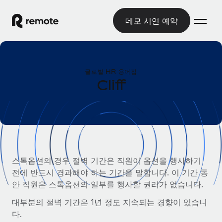
데모 시연 예약
홈
글로벌 HR 용어집
제품
Cliff
솔루션
글로벌 고용
글로벌 급여
리소스
글로벌 서비스 제공
규정을 준수하며 급여 지급을 손쉽게 처리
국가별 정보
요금
도구 및 계산기
기록상 고용주(EOR)
국가별 글로벌 채용 지원 알아보기
스톡옵션의 경우 절벽 기간은 직원이 옵션을 행사하기
법인 설립 비용 없이 전 세계로 사업을 확장
오분류 리스크 평가 도구
전에 반드시 경과해야 하는 기간을 말합니다. 이 기간 동
미국 주별 정보
국가별 직원 오분류 리스크 확인
기록상 계약자
안 직원은 스톡옵션의 일부를 행사할 권리가 없습니다.
미국 모든 주 전역에서 채용 업무를 간소화
한국어
전 세계에서 규정을 준수하며 계약자 고용
직원 비용 계산기
대부분의 절벽 기간은 1년 정도 지속되는 경향이 있습니
Remote와 다른 솔루션 비교
국가별 총 인건비 계산
다.
계약자 관리
English
다른 업체들과 비교해보기