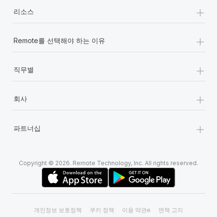
복리후생
+
블로그
리소스
손쉬운 직원 복리후생 관리
Remote 제품 관련 소식: Gusto 및 Xero와의 통합과
+
Remote를 선택해야 하는 이유
Remote Contractor Management Plus
Remote의 사명은 모든 규모의 기업이 전 세계 어디서든 업무에 가
+
직무별
장 적합 사람을 찾아 채용 및 관리하고 급여를 지급하도록 돕는 것
입니다. 이를 위해 최근 몇 주 동안 새로운...
+
회사
자세히 알아보기
+
파트너십
Shootsta가 Remote를 통해 네 개의 시장에서 글로벌
채용을 확장한 방법
비디오 콘텐츠를 활용한 마케팅이 계속해서 인기를 끌면서, 기업들
Copyright © 2026. Remote Technology, Inc. All rights reserved.
에게는 흥미롭고 전문적인 비디오 제작이 어느 때보다 중요해졌습
니다. 그러나 대부분의 회사들은 그렇게 높은 품질의...
자세히 알아보기
개인정보 보호정책
쿠키 정책
이용 약관e
면책 고지