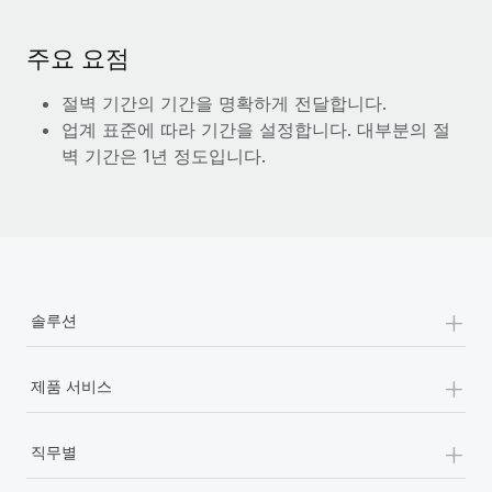
서비스
급여 및 인재 인사이트
Remote Build
곧 제공 예정
전문가 상담
통합 및 AI 자동화 컨설팅
주요 요점
인사이트 센터
글로벌 인사 및 규정 준수 업무 처리에 전문가 지원 제공
절벽 기간의 기간을 명확하게 전달합니다.
지원받기
신원 조사
사례 연구
업계 표준에 따라 기간을 설정합니다. 대부분의 절
채용 후보자 심사 프로세스 간소화
모든 리소스 보기
벽 기간은 1년 정도입니다.
Compliance Watchtower
규정 준수 관련 위험에 선제적으로 대응
블로그
글로벌 급여
기기 관리
전 세계 IT 장비 제공 및 추적 관리
EOR 및 PEO
+
솔루션
법인 설립
계약자 관리
+
법인 설립을 빠르고 준법적으로 지원
제품 서비스
세금
글로벌 인재 이동 및 전근
+
블로그 둘러보기
직원 해외 이전을 간편하게 처리
직무별