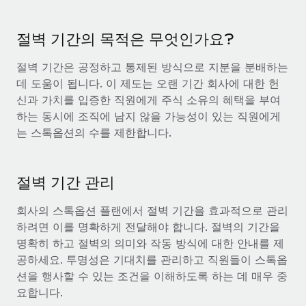
전 세계 계약자의 온보딩 및 관리
계약자 지급 계산기
로그인
Nederlands
글로벌 계약직을 위한 통화 옵션과 지급 소요 시간 확인
PEO
절벽 기간의 목적은 무엇인가요?
성장 단계
복잡한 고용 업무를 아웃소싱
Français
스타트업
절벽 기간은 공정하고 통제된 방식으로 지분을 분배하는
REMOTE와 함께 배우기
성장하는 기업을 위한 민첩한 글로벌 HR 및 급여 솔루션
데 도움이 됩니다. 이 제도는 오랜 기간 회사에 대한 헌
Deutsch
리서치 및 가이드
인프라
신과 가치를 입증한 직원에게 주식 소유의 혜택을 부여
중견기업
하는 동시에 조직에 남지 않을 가능성이 있는 직원에게
Remote 통합
사례 연구
맞춤형 HR 솔루션으로 팀 확장
Español
는 스톡옵션의 수를 제한합니다.
HR을 워크플로에 매끄럽게 통합
HR 용어집
엔터프라이즈
Italiano
플랫폼
대기업을 위한 글로벌 HR
체크리스트 및 템플릿
팀을 위한 통합된 핵심 HR 기능
절벽 기간 관리
Português (Portugal)
직무 설명 라이브러리
연결
새로운
회사의 스톡옵션 플랜에서 절벽 기간을 효과적으로 관리
REMOTE 파트너 되기
日本語
MCP를 사용하여 모든 AI 도구를 Remote에 연결 가능
하려면 이를 명확하게 전달해야 합니다. 절벽의 기간을
전략적 기술 파트너
웨비나
명확히 하고 절벽의 의미와 작동 방식에 대한 안내를 제
통합
플랫폼에 글로벌 HR을 유연하게 통합
한국어
공하세요. 투명성은 기대치를 관리하고 직원들이 스톡옵
이벤트
핵심 비즈니스 도구로 프로세스를 간소화
션을 행사할 수 있는 조건을 이해하도록 하는 데 매우 중
파트너 되기
中文（简体）
뉴스룸
요합니다.
Remote와의 파트너십 기회 탐색