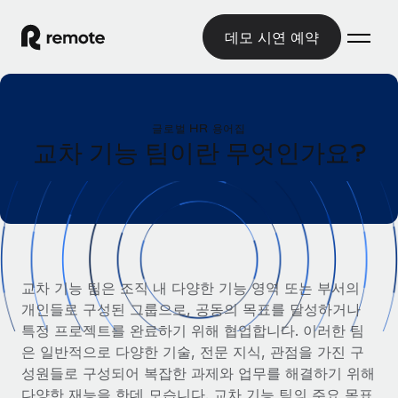
데모 시연 예약
홈
글로벌 HR 용어집
제품
교차 기능 팀이란 무엇인가요?
솔루션
글로벌 고용
글로벌 급여
리소스
글로벌 서비스 제공
규정을 준수하며 급여 지급을 손쉽게 처리
국가별 정보
요금
도구 및 계산기
기록상 고용주(EOR)
국가별 글로벌 채용 지원 알아보기
교차 기능 팀은 조직 내 다양한 기능 영역 또는 부서의
법인 설립 비용 없이 전 세계로 사업을 확장
오분류 리스크 평가 도구
개인들로 구성된 그룹으로, 공동의 목표를 달성하거나
미국 주별 정보
국가별 직원 오분류 리스크 확인
기록상 계약자
특정 프로젝트를 완료하기 위해 협업합니다. 이러한 팀
미국 모든 주 전역에서 채용 업무를 간소화
한국어
전 세계에서 규정을 준수하며 계약자 고용
은 일반적으로 다양한 기술, 전문 지식, 관점을 가진 구
직원 비용 계산기
Remote와 다른 솔루션 비교
성원들로 구성되어 복잡한 과제와 업무를 해결하기 위해
국가별 총 인건비 계산
계약자 관리
English
다른 업체들과 비교해보기
다양한 재능을 한데 모습니다. 교차 기능 팀의 주요 목표