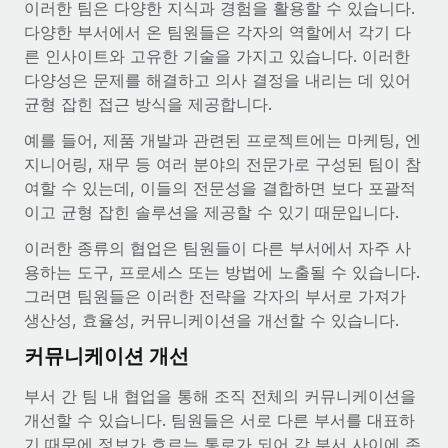
이러한 팀은 다양한 지식과 경험을 활용할 수 있습니다.
서비스
급여 및 인재 인사이트
Remote Build
곧 제공 예정
다양한 부서에서 온 팀원들은 각자의 역할에서 각기 다
전문가 상담
통합 및 AI 자동화 컨설팅
른 인사이트와 고유한 기술을 가지고 있습니다. 이러한
인사이트 센터
글로벌 인사 및 규정 준수 업무 처리에 전문가 지원 제공
다양성은 문제를 해결하고 의사 결정을 내리는 데 있어
지원받기
균형 잡힌 접근 방식을 제공합니다.
신원 조사
사례 연구
채용 후보자 심사 프로세스 간소화
예를 들어, 제품 개발과 관련된 프로젝트에는 마케팅, 엔
모든 리소스 보기
AI 분야의 선구자인 Weaviate가 Remote와 협력하여
지니어링, 재무 등 여러 분야의 전문가로 구성된 팀이 참
조직 규모를 120% 성장시킨 방법
Compliance Watchtower
여할 수 있는데, 이들의 전문성을 결합하면 보다 포괄적
규정 준수 관련 위험에 선제적으로 대응
블로그
이고 균형 잡힌 솔루션을 제공할 수 있기 때문입니다.
Weaviate 한눈에 보기 Weaviate는 오픈 소스, AI 우선 인프라를
구축합니다. 이 회사의 미션은 전 세계 개발자 및 운영자
글로벌 급여
이러한 종류의 협업은 팀원들이 다른 부서에서 자주 사
기기 관리
(DevOps/MLOps)에게 AI 네이티브...
용하는 도구, 프로세스 또는 방법에 노출될 수 있습니다.
전 세계 IT 장비 제공 및 추적 관리
EOR 및 PEO
그러면 팀원들은 이러한 전략을 각자의 부서로 가져가
자세히 알아보기
법인 설립
생산성, 효율성, 커뮤니케이션을 개선할 수 있습니다.
계약자 관리
법인 설립을 빠르고 준법적으로 지원
커뮤니케이션 개선
세금
계약직 관리와 급여 업무를 위해 Remote와 전략적 파
글로벌 인재 이동 및 전근
트너십을 맺은 Reverse Tech
부서 간 팀 내 협업을 통해 조직 전체의 커뮤니케이션을
블로그 둘러보기
직원 해외 이전을 간편하게 처리
개선할 수 있습니다. 팀원들은 서로 다른 부서를 대표하
Reverse Tech 한눈에 보기 건강 및 웰니스 스타트업인 Reverse
기 때문에 정보가 흐르는 통로가 되어 각 부서 사이에 존
Tech는 Remote와 파트너십을 맺고 글로벌 계약직 인력 및 미국