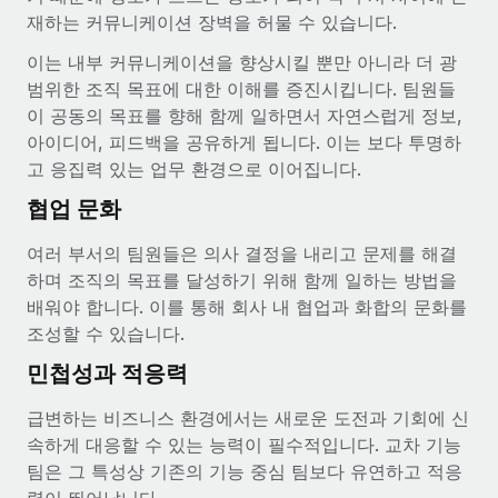
복리후생
재하는 커뮤니케이션 장벽을 허물 수 있습니다.
블로그
급여 관리를 통해 국제 노동법...
손쉬운 직원 복리후생 관리
이는 내부 커뮤니케이션을 향상시킬 뿐만 아니라 더 광
자세히 알아보기
Remote 제품 관련 소식: Gusto 및 Xero와의 통합과
범위한 조직 목표에 대한 이해를 증진시킵니다. 팀원들
Remote Contractor Management Plus
이 공동의 목표를 향해 함께 일하면서 자연스럽게 정보,
Remote의 사명은 모든 규모의 기업이 전 세계 어디서든 업무에 가
아이디어, 피드백을 공유하게 됩니다. 이는 보다 투명하
장 적합 사람을 찾아 채용 및 관리하고 급여를 지급하도록 돕는 것
고 응집력 있는 업무 환경으로 이어집니다.
입니다. 이를 위해 최근 몇 주 동안 새로운...
협업 문화
자세히 알아보기
여러 부서의 팀원들은 의사 결정을 내리고 문제를 해결
하며 조직의 목표를 달성하기 위해 함께 일하는 방법을
배워야 합니다. 이를 통해 회사 내 협업과 화합의 문화를
Shootsta가 Remote를 통해 네 개의 시장에서 글로벌
채용을 확장한 방법
조성할 수 있습니다.
비디오 콘텐츠를 활용한 마케팅이 계속해서 인기를 끌면서, 기업들
민첩성과 적응력
에게는 흥미롭고 전문적인 비디오 제작이 어느 때보다 중요해졌습
급변하는 비즈니스 환경에서는 새로운 도전과 기회에 신
니다. 그러나 대부분의 회사들은 그렇게 높은 품질의...
속하게 대응할 수 있는 능력이 필수적입니다. 교차 기능
자세히 알아보기
팀은 그 특성상 기존의 기능 중심 팀보다 유연하고 적응