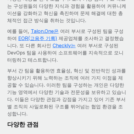
전 세계 계약자의 온보딩 및 관리
계약자 지급 계산기
는 구성원들의 다양한 지식과 경험을 활용하여 커뮤니케
로그인
Nederlands
글로벌 계약직을 위한 통화 옵션과 지급 소요 시간 확인
이션을 강화하고 혁신을 촉진하며 문제 해결에 대한 총
PEO
성장 단계
체적인 접근 방식을 취하는 것입니다.
복잡한 고용 업무를 아웃소싱
Français
스타트업
예를 들어,
Talon.One은
여러 부서로 구성된 팀을 구성
REMOTE와 함께 배우기
성장하는 기업을 위한 민첩한 글로벌 HR 및 급여 솔루션
하여
EOR(고용주 기록)
제공업체를 조사하고 결정했습
Deutsch
리서치 및 가이드
인프라
니다. 또 다른 회사인
Checkly는
여러 부서로 구성된
중견기업
Remote 통합
DevOps 팀을 사용하여 소프트웨어를 지속적으로 모니
사례 연구
맞춤형 HR 솔루션으로 팀 확장
Español
HR을 워크플로에 매끄럽게 통합
터링하고 테스트합니다.
HR 용어집
엔터프라이즈
Italiano
부서 간 팀을 활용하면 효율성, 혁신 및 전반적인 성과를
플랫폼
대기업을 위한 글로벌 HR
향상시키기 위해 노력하는 조직에 여러 가지 이점을 제
체크리스트 및 템플릿
팀을 위한 통합된 핵심 HR 기능
Português (Portugal)
공할 수 있습니다. 이러한 팀을 구성하는 개인은 다양한
직무 설명 라이브러리
연결
새로운
기능 영역에서 다양한 기술과 전문성을 보유하고 있습니
REMOTE 파트너 되기
日本語
MCP를 사용하여 모든 AI 도구를 Remote에 연결 가능
다. 이들은 다양한 관점과 강점을 가지고 있어 기존 부서
전략적 기술 파트너
웨비나
별 조직의 사일로화된 구조를 뛰어넘는 협업 환경을 조
통합
플랫폼에 글로벌 HR을 유연하게 통합
한국어
성합니다.
이벤트
핵심 비즈니스 도구로 프로세스를 간소화
파트너 되기
다양한 관점
中文（简体）
뉴스룸
Remote와의 파트너십 기회 탐색