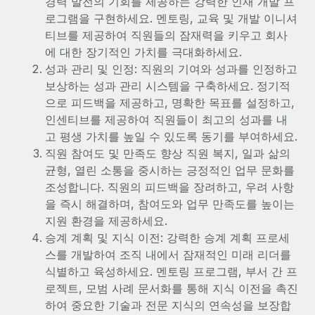
경력 발전의 기회를 제공하는 강력한 인재 개발 프
복리후생
블로그
급여 관리를 통해 국제 노동법...
로그램을 구현하세요. 멘토링, 교육 및 개발 이니셔
손쉬운 직원 복리후생 관리
티브를 제공하여 직원들의 잠재력을 키우고 회사
자세히 알아보기
Remote 제품 관련 소식: Gusto 및 Xero와의 통합과
에 대한 장기적인 가치를 극대화하세요.
Remote Contractor Management Plus
성과 관리 및 인정: 직원의 기여와 성과를 인정하고
Remote의 사명은 모든 규모의 기업이 전 세계 어디서든 업무에 가
보상하는 성과 관리 시스템을 구축하세요. 정기적
장 적합 사람을 찾아 채용 및 관리하고 급여를 지급하도록 돕는 것
으로 피드백을 제공하고, 명확한 목표를 설정하고,
입니다. 이를 위해 최근 몇 주 동안 새로운...
인센티브를 제공하여 직원들이 최고의 성과를 내
고 평생 가치를 높일 수 있도록 동기를 부여하세요.
자세히 알아보기
직원 참여도 및 만족도 향상 직원 복지, 일과 삶의
균형, 열린 소통을 중시하는 긍정적인 업무 문화를
조성합니다. 직원의 피드백을 장려하고, 우려 사항
Shootsta가 Remote를 통해 네 개의 시장에서 글로벌
을 즉시 해결하며, 참여도와 업무 만족도를 높이는
채용을 확장한 방법
지원 환경을 제공하세요.
비디오 콘텐츠를 활용한 마케팅이 계속해서 인기를 끌면서, 기업들
승계 계획 및 지식 이전: 강력한 승계 계획 프로세
에게는 흥미롭고 전문적인 비디오 제작이 어느 때보다 중요해졌습
스를 개발하여 조직 내에서 잠재적인 미래 리더를
니다. 그러나 대부분의 회사들은 그렇게 높은 품질의...
식별하고 육성하세요. 멘토링 프로그램, 부서 간 프
로젝트, 모범 사례 문서화를 통해 지식 이전을 촉진
자세히 알아보기
하여 중요한 기술과 전문 지식의 연속성을 보장합