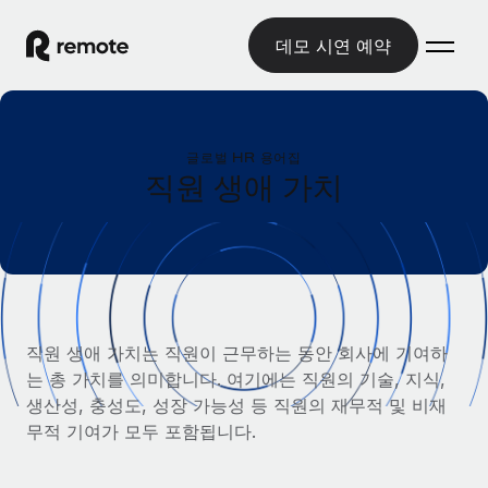
데모 시연 예약
홈
글로벌 HR 용어집
제품
직원 생애 가치
솔루션
글로벌 고용
글로벌 급여
리소스
글로벌 서비스 제공
규정을 준수하며 급여 지급을 손쉽게 처리
국가별 정보
요금
도구 및 계산기
기록상 고용주(EOR)
국가별 글로벌 채용 지원 알아보기
직원 생애 가치는 직원이 근무하는 동안 회사에 기여하
법인 설립 비용 없이 전 세계로 사업을 확장
오분류 리스크 평가 도구
는 총 가치를 의미합니다. 여기에는 직원의 기술, 지식,
미국 주별 정보
국가별 직원 오분류 리스크 확인
기록상 계약자
생산성, 충성도, 성장 가능성 등 직원의 재무적 및 비재
미국 모든 주 전역에서 채용 업무를 간소화
한국어
전 세계에서 규정을 준수하며 계약자 고용
무적 기여가 모두 포함됩니다.
직원 비용 계산기
Remote와 다른 솔루션 비교
국가별 총 인건비 계산
계약자 관리
English
다른 업체들과 비교해보기