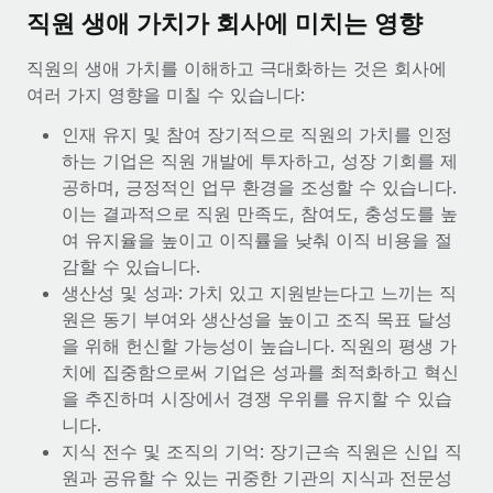
전 세계 계약자의 온보딩 및 관리
계약자 지급 계산기
직원 생애 가치가 회사에 미치는 영향
로그인
Nederlands
글로벌 계약직을 위한 통화 옵션과 지급 소요 시간 확인
PEO
성장 단계
직원의 생애 가치를 이해하고 극대화하는 것은 회사에
복잡한 고용 업무를 아웃소싱
여러 가지 영향을 미칠 수 있습니다:
Français
스타트업
REMOTE와 함께 배우기
성장하는 기업을 위한 민첩한 글로벌 HR 및 급여 솔루션
인재 유지 및 참여 장기적으로 직원의 가치를 인정
Deutsch
리서치 및 가이드
인프라
하는 기업은 직원 개발에 투자하고, 성장 기회를 제
중견기업
공하며, 긍정적인 업무 환경을 조성할 수 있습니다.
Remote 통합
사례 연구
맞춤형 HR 솔루션으로 팀 확장
Español
이는 결과적으로 직원 만족도, 참여도, 충성도를 높
HR을 워크플로에 매끄럽게 통합
여 유지율을 높이고 이직률을 낮춰 이직 비용을 절
HR 용어집
엔터프라이즈
Italiano
플랫폼
감할 수 있습니다.
대기업을 위한 글로벌 HR
체크리스트 및 템플릿
팀을 위한 통합된 핵심 HR 기능
생산성 및 성과: 가치 있고 지원받는다고 느끼는 직
Português (Portugal)
원은 동기 부여와 생산성을 높이고 조직 목표 달성
직무 설명 라이브러리
연결
새로운
REMOTE 파트너 되기
을 위해 헌신할 가능성이 높습니다. 직원의 평생 가
日本語
MCP를 사용하여 모든 AI 도구를 Remote에 연결 가능
치에 집중함으로써 기업은 성과를 최적화하고 혁신
전략적 기술 파트너
웨비나
을 추진하며 시장에서 경쟁 우위를 유지할 수 있습
통합
플랫폼에 글로벌 HR을 유연하게 통합
한국어
이벤트
니다.
핵심 비즈니스 도구로 프로세스를 간소화
파트너 되기
지식 전수 및 조직의 기억: 장기근속 직원은 신입 직
中文（简体）
뉴스룸
Remote와의 파트너십 기회 탐색
원과 공유할 수 있는 귀중한 기관의 지식과 전문성