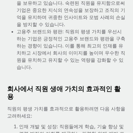
을 보유하고 있습니다. 숙련된 직원을 유지함으로써
서비스
급여 및 인재 인사이트
Remote Build
곧 제공 예정
기업은 중요한 지식의 연속성을 보장하고 조직의 기
전문가 상담
통합 및 AI 자동화 컨설팅
억을 유지하며 귀중한 인사이트와 모범 사례의 손실
인사이트 센터
글로벌 인사 및 규정 준수 업무 처리에 전문가 지원 제공
을 방지할 수 있습니다.
지원받기
고용주 브랜드와 평판: 직원의 평생 가치를 우선시
신원 조사
사례 연구
하는 기업은 긍정적인 고용주 브랜드와 평판을 구축
채용 후보자 심사 프로세스 간소화
모든 리소스 보기
하는 경향이 있습니다. 이를 통해 최고의 인재를 유
AI 분야의 선구자인 Weaviate가 Remote와 협력하여
치하고 시장에서 회사의 이미지를 높이며 우수한 직
조직 규모를 120% 성장시킨 방법
Compliance Watchtower
원을 유치하고 유지할 수 있는 역량을 강화할 수 있
규정 준수 관련 위험에 선제적으로 대응
블로그
Weaviate 한눈에 보기 Weaviate는 오픈 소스, AI 우선 인프라를
습니다.
구축합니다. 이 회사의 미션은 전 세계 개발자 및 운영자
글로벌 급여
기기 관리
(DevOps/MLOps)에게 AI 네이티브...
전 세계 IT 장비 제공 및 추적 관리
EOR 및 PEO
회사에서 직원 생애 가치의 효과적인 활
자세히 알아보기
법인 설립
계약자 관리
용
법인 설립을 빠르고 준법적으로 지원
세금
직원의 평생 가치를 효과적으로 활용하려면 다음 사항을
계약직 관리와 급여 업무를 위해 Remote와 전략적 파
글로벌 인재 이동 및 전근
고려하세요:
트너십을 맺은 Reverse Tech
블로그 둘러보기
직원 해외 이전을 간편하게 처리
Reverse Tech 한눈에 보기 건강 및 웰니스 스타트업인 Reverse
인재 개발 및 성장: 직원들에게 학습, 기술 향상 및
Tech는 Remote와 파트너십을 맺고 글로벌 계약직 인력 및 미국