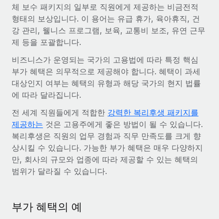
전 세계 계약자의 온보딩 및 관리
체 보수 패키지의 일부로 직원에게 제공하는 비금전적
계약자 지급 계산기
로그인
형태의 보상입니다. 이 용어는 유급 휴가, 육아휴직, 건
Nederlands
글로벌 계약직을 위한 통화 옵션과 지급 소요 시간 확인
PEO
성장 단계
강 관리, 웰니스 프로그램, 보육, 교통비 보조, 유연 근무
복잡한 고용 업무를 아웃소싱
제 등을 포괄합니다.
Français
스타트업
REMOTE와 함께 배우기
성장하는 기업을 위한 민첩한 글로벌 HR 및 급여 솔루션
비즈니스가 운영되는 국가의 고용법에 따라 특정 핵심
Deutsch
리서치 및 가이드
인프라
부가 혜택은 의무적으로 제공해야 합니다. 혜택이 과세
중견기업
대상인지 여부는 혜택의 유형과 해당 국가의 현지 법률
Remote 통합
사례 연구
맞춤형 HR 솔루션으로 팀 확장
Español
에 따라 달라집니다.
HR을 워크플로에 매끄럽게 통합
HR 용어집
엔터프라이즈
전 세계 직원들에게 적합한
강력한 복리후생 패키지를
Italiano
플랫폼
대기업을 위한 글로벌 HR
제공하는
것은 고용주에게 좋은 방법이 될 수 있습니다.
체크리스트 및 템플릿
팀을 위한 통합된 핵심 HR 기능
복리후생은 직원의 업무 경험과 직무 만족도를 크게 향
Português (Portugal)
상시킬 수 있습니다. 가능한 부가 혜택은 매우 다양하지
직무 설명 라이브러리
연결
새로운
REMOTE 파트너 되기
만, 회사의 규모와 업종에 따라 제공할 수 있는 혜택의
日本語
MCP를 사용하여 모든 AI 도구를 Remote에 연결 가능
전략적 기술 파트너
웨비나
범위가 달라질 수 있습니다.
통합
플랫폼에 글로벌 HR을 유연하게 통합
한국어
이벤트
핵심 비즈니스 도구로 프로세스를 간소화
파트너 되기
부가 혜택의 예
中文（简体）
뉴스룸
Remote와의 파트너십 기회 탐색