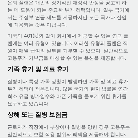
복리후생
은퇴 플랜은 개인의 장기적인 재정적 안정을 공고히 하
블로그
손쉬운 직원 복리후생 관리
는 데 도움이 되는 중요한 부가 혜택입니다. 일부 국가에
서는 주정부 연금 제도를 제공하지만 모든 국가나 산업
Remote 제품 관련 소식: Gusto 및 Xero와의 통합과
에 적용되는 것은 아닙니다.
Remote Contractor Management Plus
미국의 401(k)와 같이 회사에서 제공할 수 있는 연금 플
Remote의 사명은 모든 규모의 기업이 전 세계 어디서든 업무에 가
랜에는 여러 유형이 있습니다. 이러한 유형의 플랜은 직
장 적합 사람을 찾아 채용 및 관리하고 급여를 지급하도록 돕는 것
원이 매월 급여의 일부를 기부할 수 있으며, 일반적으로
입니다. 이를 위해 최근 몇 주 동안 새로운...
고용주가 기부금을 매칭할 수 있는 옵션을 제공합니다.
자세히 알아보기
가족 휴가 및 의료 휴가
질병이나 특정 가족 상황이 발생하면 가족 및 의료 휴가
Shootsta가 Remote를 통해 네 개의 시장에서 글로벌
부가 혜택이 적용됩니다. 많은 국가의 현지 법률은 연간
채용을 확장한 방법
최소 유급 병가일수와 아픈 가족을 돌보기 위한 휴가를
비디오 콘텐츠를 활용한 마케팅이 계속해서 인기를 끌면서, 기업들
요구하고 있습니다.
에게는 흥미롭고 전문적인 비디오 제작이 어느 때보다 중요해졌습
상해 또는 질병 보험금
니다. 그러나 대부분의 회사들은 그렇게 높은 품질의...
근로자가 직장에서 부상이나 질병을 당한 경우 고용주는
자세히 알아보기
일반적으로 보험 적용 범위와 혜택을 제공해야 합니다.