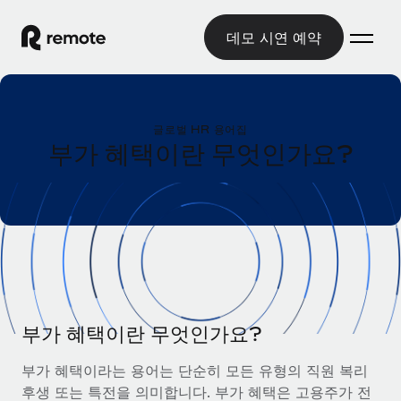
데모 시연 예약
홈
글로벌 HR 용어집
제품
부가 혜택이란 무엇인가요?
솔루션
글로벌 고용
글로벌 급여
리소스
글로벌 서비스 제공
규정을 준수하며 급여 지급을 손쉽게 처리
국가별 정보
요금
도구 및 계산기
기록상 고용주(EOR)
국가별 글로벌 채용 지원 알아보기
법인 설립 비용 없이 전 세계로 사업을 확장
오분류 리스크 평가 도구
미국 주별 정보
국가별 직원 오분류 리스크 확인
기록상 계약자
부가 혜택이란 무엇인가요?
미국 모든 주 전역에서 채용 업무를 간소화
한국어
전 세계에서 규정을 준수하며 계약자 고용
직원 비용 계산기
부가 혜택이라는 용어는 단순히 모든 유형의 직원 복리
Remote와 다른 솔루션 비교
국가별 총 인건비 계산
계약자 관리
후생 또는 특전을 의미합니다. 부가 혜택은 고용주가 전
English
다른 업체들과 비교해보기