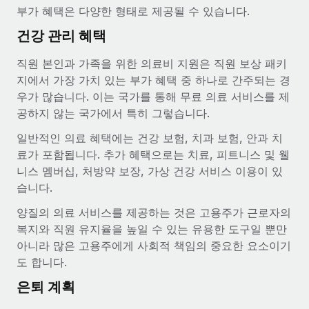
서비스
부가 혜택은 다양한 형태로 제공될 수 있습니다.
급여 및 인재 인사이트
Remote Build
곧 제공 예정
전문가 상담
건강 관리 혜택
통합 및 AI 자동화 컨설팅
인사이트 센터
글로벌 인사 및 규정 준수 업무 처리에 전문가 지원 제공
직원 본인과 가족을 위한 의료비 지원은 직원 보상 패키
지원받기
신원 조사
지에서 가장 가치 있는 부가 혜택 중 하나로 간주되는 경
사례 연구
채용 후보자 심사 프로세스 간소화
우가 많습니다. 이는 국가를 통해 무료 의료 서비스를 제
모든 리소스 보기
공하지 않는 국가에서 특히 그렇습니다.
Compliance Watchtower
일반적인 의료 혜택에는 건강 보험, 치과 보험, 안과 치
규정 준수 관련 위험에 선제적으로 대응
블로그
료가 포함됩니다. 추가 혜택으로는 치료, 피트니스 및 웰
글로벌 급여
니스 멤버십, 처방약 보장, 가상 건강 서비스 이용이 있
기기 관리
습니다.
전 세계 IT 장비 제공 및 추적 관리
EOR 및 PEO
양질의 의료 서비스를 제공하는 것은 고용주가 근로자의
법인 설립
계약자 관리
복지와 직원 유지율을 높일 수 있는 유용한 도구일 뿐만
법인 설립을 빠르고 준법적으로 지원
아니라 많은 고용주에게 사회적 책임의 중요한 요소이기
세금
도 합니다.
글로벌 인재 이동 및 전근
블로그 둘러보기
직원 해외 이전을 간편하게 처리
은퇴 계획