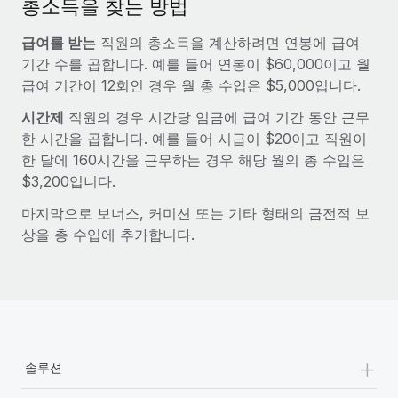
총소득을 찾는 방법
서비스
급여 및 인재 인사이트
Remote Build
곧 제공 예정
전문가 상담
급여를 받는
직원의 총소득을 계산하려면 연봉에 급여
통합 및 AI 자동화 컨설팅
인사이트 센터
글로벌 인사 및 규정 준수 업무 처리에 전문가 지원 제공
기간 수를 곱합니다. 예를 들어 연봉이 $60,000이고 월
급여 기간이 12회인 경우 월 총 수입은 $5,000입니다.
지원받기
신원 조사
사례 연구
시간제
직원의 경우 시간당 임금에 급여 기간 동안 근무
채용 후보자 심사 프로세스 간소화
모든 리소스 보기
한 시간을 곱합니다. 예를 들어 시급이 $20이고 직원이
한 달에 160시간을 근무하는 경우 해당 월의 총 수입은
Compliance Watchtower
$3,200입니다.
규정 준수 관련 위험에 선제적으로 대응
블로그
글로벌 급여
마지막으로 보너스, 커미션 또는 기타 형태의 금전적 보
기기 관리
상을 총 수입에 추가합니다.
전 세계 IT 장비 제공 및 추적 관리
EOR 및 PEO
법인 설립
계약자 관리
법인 설립을 빠르고 준법적으로 지원
세금
글로벌 인재 이동 및 전근
블로그 둘러보기
+
직원 해외 이전을 간편하게 처리
솔루션