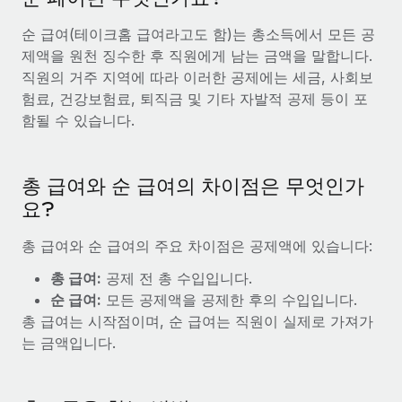
전 세계 계약자의 온보딩 및 관리
계약자 지급 계산기
로그인
순 급여(테이크홈 급여라고도 함)는 총소득에서 모든 공
Nederlands
글로벌 계약직을 위한 통화 옵션과 지급 소요 시간 확인
PEO
성장 단계
제액을 원천 징수한 후 직원에게 남는 금액을 말합니다.
복잡한 고용 업무를 아웃소싱
직원의 거주 지역에 따라 이러한 공제에는 세금, 사회보
Français
스타트업
REMOTE와 함께 배우기
험료, 건강보험료, 퇴직금 및 기타 자발적 공제 등이 포
성장하는 기업을 위한 민첩한 글로벌 HR 및 급여 솔루션
함될 수 있습니다.
Deutsch
리서치 및 가이드
인프라
중견기업
Remote 통합
사례 연구
맞춤형 HR 솔루션으로 팀 확장
Español
HR을 워크플로에 매끄럽게 통합
총 급여와 순 급여의 차이점은 무엇인가
HR 용어집
엔터프라이즈
요?
Italiano
플랫폼
대기업을 위한 글로벌 HR
체크리스트 및 템플릿
팀을 위한 통합된 핵심 HR 기능
총 급여와 순 급여의 주요 차이점은 공제액에 있습니다:
Português (Portugal)
직무 설명 라이브러리
연결
새로운
REMOTE 파트너 되기
총 급여:
공제 전 총 수입입니다.
日本語
MCP를 사용하여 모든 AI 도구를 Remote에 연결 가능
순 급여:
모든 공제액을 공제한 후의 수입입니다.
전략적 기술 파트너
웨비나
총 급여는 시작점이며, 순 급여는 직원이 실제로 가져가
통합
플랫폼에 글로벌 HR을 유연하게 통합
한국어
는 금액입니다.
이벤트
핵심 비즈니스 도구로 프로세스를 간소화
파트너 되기
中文（简体）
뉴스룸
Remote와의 파트너십 기회 탐색