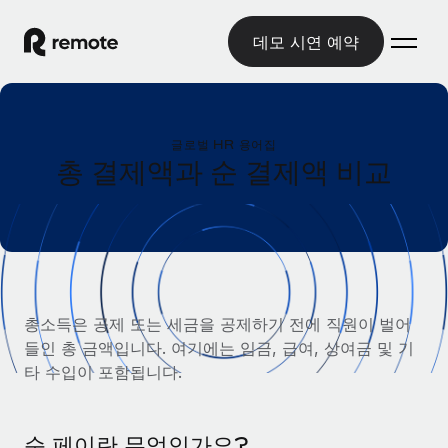
데모 시연 예약
홈
글로벌 HR 용어집
제품
총 결제액과 순 결제액 비교
솔루션
글로벌 고용
글로벌 급여
리소스
글로벌 서비스 제공
규정을 준수하며 급여 지급을 손쉽게 처리
국가별 정보
요금
도구 및 계산기
기록상 고용주(EOR)
국가별 글로벌 채용 지원 알아보기
총소득은 공제 또는 세금을 공제하기 전에 직원이 벌어
법인 설립 비용 없이 전 세계로 사업을 확장
오분류 리스크 평가 도구
들인 총 금액입니다. 여기에는 임금, 급여, 상여금 및 기
미국 주별 정보
국가별 직원 오분류 리스크 확인
기록상 계약자
타 수입이 포함됩니다.
미국 모든 주 전역에서 채용 업무를 간소화
한국어
전 세계에서 규정을 준수하며 계약자 고용
직원 비용 계산기
Remote와 다른 솔루션 비교
국가별 총 인건비 계산
계약자 관리
English
다른 업체들과 비교해보기
순 페이란 무엇인가요?