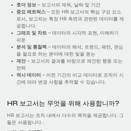
서비스
호더 정보
– 보고서의 제목, 날짜 및 기간
급여 및 인재 인사이트
Remote Build
곧 제공 예정
중요 메트릭스
– 모든 HR 보고서의 핵심 구성 요소
전문가 상담
통합 및 AI 자동화 컨설팅
인사이트 센터
로서, 보고되는 특정 HR 측면과 관련된 데이터를 제
글로벌 인사 및 규정 준수 업무 처리에 전문가 지원 제공
공합니다.
지원받기
그래프 및 차트
– 데이터의 시각적 표현, 이해하기
신원 조사
사례 연구
쉬운
채용 후보자 심사 프로세스 간소화
모든 리소스 보기
분석 및 통찰력
– 데이터의 해석, 트렌드, 패턴, 관심
Compliance Watchtower
을 필요로 하는 분야에 대한 빛을 쏟는
규정 준수 관련 위험에 선제적으로 대응
블로그
제안
– 보고서의 결과를 바탕으로 제안된 행동 또는
전략
글로벌 급여
기기 관리
역사 데이터
– 이전 기간의 비교 데이터로 조직이 시
전 세계 IT 장비 제공 및 추적 관리
EOR 및 PEO
간에 따라 변경 사항을 추적할 수 있습니다.
법인 설립
계약자 관리
법인 설립을 빠르고 준법적으로 지원
HR 보고서는 무엇을 위해 사용합니까?
세금
글로벌 인재 이동 및 전근
HR 보고서는 조직 내에서 다수의 목적을 제공합니다. 그
블로그 둘러보기
직원 해외 이전을 간편하게 처리
들은 사용됩니다 :