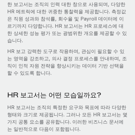
전 세계 계약자의 온보딩 및 관리
한 보고서는 조직의 인력 대한 창으로 사용되며, 다양한
계약자 지급 계산기
로그인
HR 메트릭에 대한 귀중한 통찰력을 제공합니다. 측정값
Nederlands
글로벌 계약직을 위한 통화 옵션과 지급 소요 시간 확인
PEO
성장 단계
은 직원 성과와 참석률, 회수율 및 Payroll 데이터에 이
복잡한 고용 업무를 아웃소싱
르기까지 다양합니다. HR 보고서는 HR 프로세스에 대
Français
스타트업
REMOTE와 함께 배우기
한 상세한 성능 평가 또는 광범위한 개요를 제공할 수 있
성장하는 기업을 위한 민첩한 글로벌 HR 및 급여 솔루션
습니다.
Deutsch
리서치 및 가이드
인프라
중견기업
HR 보고 강력한 도구로 작용하며, 관심이 필요할 수 있
Remote 통합
사례 연구
맞춤형 HR 솔루션으로 팀 확장
Español
는 영역을 강조하고, 의사 결정 프로세스를 안내하며, 조
HR을 워크플로에 매끄럽게 통합
직이 인적 자원 전략을 향상시키는 데이터 기반 선택을
HR 용어집
엔터프라이즈
Italiano
플랫폼
할 수 있도록 합니다.
대기업을 위한 글로벌 HR
체크리스트 및 템플릿
팀을 위한 통합된 핵심 HR 기능
Português (Portugal)
직무 설명 라이브러리
연결
새로운
REMOTE 파트너 되기
HR 보고서는 어떤 모습일까요?
日本語
MCP를 사용하여 모든 AI 도구를 Remote에 연결 가능
전략적 기술 파트너
웨비나
HR 보고서는 조직의 특정한 요구와 목표에 따라 다양한
통합
플랫폼에 글로벌 HR을 유연하게 통합
한국어
형태와 크기로 제공됩니다. 그러나 모든 HR 보고서는 몇
이벤트
핵심 비즈니스 도구로 프로세스를 간소화
가지 공통 요소를 공유합니다. 이러한 비즈니스 문서에
파트너 되기
中文（简体）
뉴스룸
는 일반적으로 다음이 포함됩니다.
Remote와의 파트너십 기회 탐색