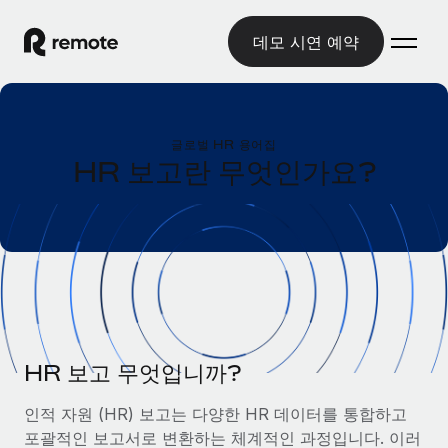
데모 시연 예약
홈
글로벌 HR 용어집
제품
HR 보고란 무엇인가요?
솔루션
글로벌 고용
글로벌 급여
리소스
글로벌 서비스 제공
규정을 준수하며 급여 지급을 손쉽게 처리
국가별 정보
요금
도구 및 계산기
기록상 고용주(EOR)
국가별 글로벌 채용 지원 알아보기
법인 설립 비용 없이 전 세계로 사업을 확장
오분류 리스크 평가 도구
미국 주별 정보
국가별 직원 오분류 리스크 확인
기록상 계약자
HR 보고 무엇입니까?
미국 모든 주 전역에서 채용 업무를 간소화
한국어
전 세계에서 규정을 준수하며 계약자 고용
직원 비용 계산기
인적 자원 (HR) 보고는 다양한 HR 데이터를 통합하고
Remote와 다른 솔루션 비교
국가별 총 인건비 계산
계약자 관리
포괄적인 보고서로 변환하는 체계적인 과정입니다. 이러
English
다른 업체들과 비교해보기