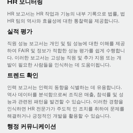
HR 모니터링
복리후생
블로그
손쉬운 직원 복리후생 관리
HR 보고서는 HR 작업과 기능의 내부 기록으로 법률, 법
Remote 제품 관련 소식: Gusto 및 Xero와의 통합과
HR 팀의 역사와 효율성에 대한 통찰력을 제공합니다.
Remote Contractor Management Plus
실적 평가
Remote의 사명은 모든 규모의 기업이 전 세계 어디서든 업무에 가
장 적합 사람을 찾아 채용 및 관리하고 급여를 지급하도록 돕는 것
직원 성능 보고서는 개인 및 팀 성능에 대한 이해를 제공
입니다. 이를 위해 최근 몇 주 동안 새로운...
하여 FAIR 및 정보가 적합한 성능 평가를 쉽게 수행합니
다. 이러한 보고서는 고성능 직원 및 추가 지원 또는 개
자세히 알아보기
발이 필요한 사람들을 인식하는 데 도움이됩니다.
트렌드 확인
Shootsta가 Remote를 통해 네 개의 시장에서 글로벌
인력 보고서는 인력의 동향을 식별하는 데 유용합니다.
채용을 확장한 방법
역사 데이터를 분석함으로써 조직은 매출, 참석률 및 성
비디오 콘텐츠를 활용한 마케팅이 계속해서 인기를 끌면서, 기업들
능과 관련된 패턴을 발견할 수 있습니다. 이러한 경향을
에게는 흥미롭고 전문적인 비디오 제작이 어느 때보다 중요해졌습
인식하면 HR 전문가가 주도적 인 조치를 취하여 문제를
니다. 그러나 대부분의 회사들은 그렇게 높은 품질의...
해결하거나 긍정적인 개발을 활용할 수 있습니다.
자세히 알아보기
행정 커뮤니케이션