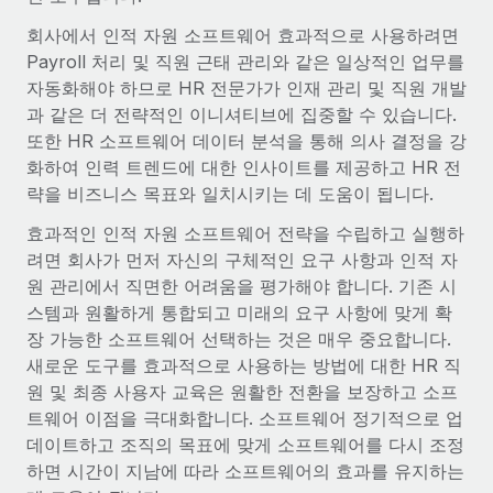
전 세계 계약자의 온보딩 및 관리
계약자 지급 계산기
회사에서 인적 자원 소프트웨어 효과적으로 사용하려면
로그인
Nederlands
글로벌 계약직을 위한 통화 옵션과 지급 소요 시간 확인
PEO
Payroll 처리 및 직원 근태 관리와 같은 일상적인 업무를
성장 단계
복잡한 고용 업무를 아웃소싱
자동화해야 하므로 HR 전문가가 인재 관리 및 직원 개발
Français
스타트업
과 같은 더 전략적인 이니셔티브에 집중할 수 있습니다.
REMOTE와 함께 배우기
성장하는 기업을 위한 민첩한 글로벌 HR 및 급여 솔루션
또한 HR 소프트웨어 데이터 분석을 통해 의사 결정을 강
Deutsch
리서치 및 가이드
인프라
화하여 인력 트렌드에 대한 인사이트를 제공하고 HR 전
중견기업
Remote 통합
략을 비즈니스 목표와 일치시키는 데 도움이 됩니다.
사례 연구
맞춤형 HR 솔루션으로 팀 확장
Español
HR을 워크플로에 매끄럽게 통합
효과적인 인적 자원 소프트웨어 전략을 수립하고 실행하
HR 용어집
엔터프라이즈
Italiano
려면 회사가 먼저 자신의 구체적인 요구 사항과 인적 자
플랫폼
대기업을 위한 글로벌 HR
원 관리에서 직면한 어려움을 평가해야 합니다. 기존 시
체크리스트 및 템플릿
팀을 위한 통합된 핵심 HR 기능
Português (Portugal)
스템과 원활하게 통합되고 미래의 요구 사항에 맞게 확
직무 설명 라이브러리
연결
새로운
장 가능한 소프트웨어 선택하는 것은 매우 중요합니다.
REMOTE 파트너 되기
日本語
MCP를 사용하여 모든 AI 도구를 Remote에 연결 가능
새로운 도구를 효과적으로 사용하는 방법에 대한 HR 직
전략적 기술 파트너
웨비나
원 및 최종 사용자 교육은 원활한 전환을 보장하고 소프
통합
플랫폼에 글로벌 HR을 유연하게 통합
한국어
트웨어 이점을 극대화합니다. 소프트웨어 정기적으로 업
이벤트
핵심 비즈니스 도구로 프로세스를 간소화
데이트하고 조직의 목표에 맞게 소프트웨어를 다시 조정
파트너 되기
中文（简体）
뉴스룸
하면 시간이 지남에 따라 소프트웨어의 효과를 유지하는
Remote와의 파트너십 기회 탐색