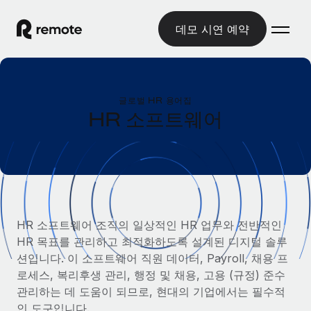
데모 시연 예약
홈
글로벌 HR 용어집
제품
HR 소프트웨어
솔루션
글로벌 고용
글로벌 급여
리소스
글로벌 서비스 제공
규정을 준수하며 급여 지급을 손쉽게 처리
국가별 정보
요금
도구 및 계산기
기록상 고용주(EOR)
국가별 글로벌 채용 지원 알아보기
HR 소프트웨어 조직의 일상적인 HR 업무와 전반적인
법인 설립 비용 없이 전 세계로 사업을 확장
오분류 리스크 평가 도구
HR 목표를 관리하고 최적화하도록 설계된 디지털 솔루
미국 주별 정보
국가별 직원 오분류 리스크 확인
기록상 계약자
션입니다. 이 소프트웨어 직원 데이터, Payroll, 채용 프
미국 모든 주 전역에서 채용 업무를 간소화
한국어
전 세계에서 규정을 준수하며 계약자 고용
로세스, 복리후생 관리, 행정 및 채용, 고용 (규정) 준수
직원 비용 계산기
Remote와 다른 솔루션 비교
관리하는 데 도움이 되므로, 현대의 기업에서는 필수적
국가별 총 인건비 계산
계약자 관리
English
다른 업체들과 비교해보기
인 도구입니다.