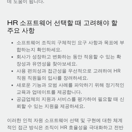
데 도움이 됩니다.
서비스
급여 및 인재 인사이트
Remote Build
곧 제공 예정
전문가 상담
통합 및 AI 자동화 컨설팅
인사이트 센터
글로벌 인사 및 규정 준수 업무 처리에 전문가 지원 제공
HR 소프트웨어 선택할 때 고려해야 할
주요 사항
지원받기
신원 조사
사례 연구
채용 후보자 심사 프로세스 간소화
모든 리소스 보기
소프트웨어 조직의 구체적인 요구 사항과 목표에 부
합하는지 확인하세요.
Compliance Watchtower
회사가 성장하고 변화하는 동안 적응할 수 있는 확
규정 준수 관련 위험에 선제적으로 대응
블로그
장성과 유연성을 찾아보세요.
글로벌 급여
사용 편의성과 접근성을 우선적으로 고려하여 HR
기기 관리
직원 직원들의 입사를 장려하세요.
전 세계 IT 장비 제공 및 추적 관리
EOR 및 PEO
새로운 기능과 모범 사례를 파악하기 위해 정기적인
교육과 업데이트를 제공합니다.
법인 설립
계약자 관리
공급업체의 지원과 서비스를 평가하여 필요할 때 신
법인 설립을 빠르고 준법적으로 지원
뢰할 수 있는 지원을 제공하세요.
세금
글로벌 인재 이동 및 전근
블로그 둘러보기
이러한 인적 자원 소프트웨어 선택 및 구현에 대한 체계
직원 해외 이전을 간편하게 처리
적인 접근 방식은 조직이 HR 효율성을 극대화하고 전반