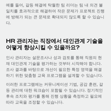
서비스
급여 및 인재 인사이트
예를 들어, 갈등 해결에 탁월한 팀 리더는 팀 내 의견 불
Remote Build
곧 제공 예정
일치를 효과적으로 해결하여 작은 문제가 프로젝트 진행
전문가 상담
통합 및 AI 자동화 컨설팅
인사이트 센터
에 방해가 되는 큰 문제로 확대되지 않도록 할 수 있습니
글로벌 인사 및 규정 준수 업무 처리에 전문가 지원 제공
다.
지원받기
신원 조사
사례 연구
채용 후보자 심사 프로세스 간소화
모든 리소스 보기
AI 분야의 선구자인 Weaviate가 Remote와 협력하여
HR 관리자는 직장에서 대인관계 기술을
조직 규모를 120% 성장시킨 방법
Compliance Watchtower
어떻게 향상시킬 수 있을까요?
규정 준수 관련 위험에 선제적으로 대응
블로그
Weaviate 한눈에 보기 Weaviate는 오픈 소스, AI 우선 인프라를
인사 관리자는 설문조사나 성과 검토를 통해 직원의 현
구축합니다. 이 회사의 미션은 전 세계 개발자 및 운영자
글로벌 급여
기기 관리
재 대인관계 기술을 평가하는 것부터 시작해야 합니다.
(DevOps/MLOps)에게 AI 네이티브...
전 세계 IT 장비 제공 및 추적 관리
조사 결과를 바탕으로 개선이 필요한 특정 영역을 해결
EOR 및 PEO
자세히 알아보기
하기 위한 맞춤형 교육 프로그램을 설계할 수 있습니다.
법인 설립
계약자 관리
이러한 프로그램에는 커뮤니케이션 기법, 공감 훈련, 갈
법인 설립을 빠르고 준법적으로 지원
세금
등 관리에 대한 워크숍이 포함될 수 있습니다. 정기적인
계약직 관리와 급여 업무를 위해 Remote와 전략적 파
글로벌 인재 이동 및 전근
후속 조치와 평가를 통해 진행 상황을 측정하고 필요에
트너십을 맺은 Reverse Tech
블로그 둘러보기
직원 해외 이전을 간편하게 처리
따라 교육을 조정할 수 있습니다.
Reverse Tech 한눈에 보기 건강 및 웰니스 스타트업인 Reverse
Tech는 Remote와 파트너십을 맺고 글로벌 계약직 인력 및 미국