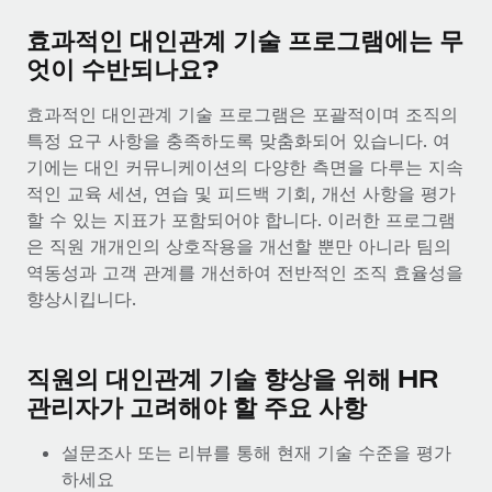
복리후생
블로그
급여 관리를 통해 국제 노동법...
손쉬운 직원 복리후생 관리
효과적인 대인관계 기술 프로그램에는 무
엇이 수반되나요?
자세히 알아보기
Remote 제품 관련 소식: Gusto 및 Xero와의 통합과
Remote Contractor Management Plus
효과적인 대인관계 기술 프로그램은 포괄적이며 조직의
Remote의 사명은 모든 규모의 기업이 전 세계 어디서든 업무에 가
특정 요구 사항을 충족하도록 맞춤화되어 있습니다. 여
장 적합 사람을 찾아 채용 및 관리하고 급여를 지급하도록 돕는 것
기에는 대인 커뮤니케이션의 다양한 측면을 다루는 지속
입니다. 이를 위해 최근 몇 주 동안 새로운...
적인 교육 세션, 연습 및 피드백 기회, 개선 사항을 평가
할 수 있는 지표가 포함되어야 합니다. 이러한 프로그램
자세히 알아보기
은 직원 개개인의 상호작용을 개선할 뿐만 아니라 팀의
역동성과 고객 관계를 개선하여 전반적인 조직 효율성을
향상시킵니다.
Shootsta가 Remote를 통해 네 개의 시장에서 글로벌
채용을 확장한 방법
비디오 콘텐츠를 활용한 마케팅이 계속해서 인기를 끌면서, 기업들
직원의 대인관계 기술 향상을 위해 HR
에게는 흥미롭고 전문적인 비디오 제작이 어느 때보다 중요해졌습
관리자가 고려해야 할 주요 사항
니다. 그러나 대부분의 회사들은 그렇게 높은 품질의...
설문조사 또는 리뷰를 통해 현재 기술 수준을 평가
자세히 알아보기
하세요