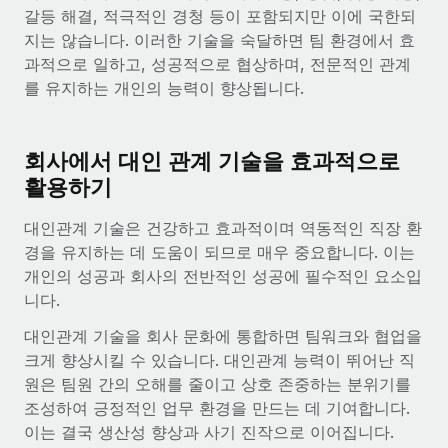
전 세계 계약자의 온보딩 및 관리
갈등 해결, 적극적인 경청 등이 포함되지만 이에 국한되
계약자 지급 계산기
로그인
Nederlands
지는 않습니다. 이러한 기술을 숙달하면 팀 환경에서 효
글로벌 계약직을 위한 통화 옵션과 지급 소요 시간 확인
PEO
성장 단계
과적으로 일하고, 성공적으로 협상하며, 전문적인 관계
복잡한 고용 업무를 아웃소싱
Français
를 유지하는 개인의 능력이 향상됩니다.
스타트업
REMOTE와 함께 배우기
성장하는 기업을 위한 민첩한 글로벌 HR 및 급여 솔루션
Deutsch
리서치 및 가이드
인프라
중견기업
회사에서 대인 관계 기술을 효과적으로
Remote 통합
사례 연구
맞춤형 HR 솔루션으로 팀 확장
Español
활용하기
HR을 워크플로에 매끄럽게 통합
HR 용어집
엔터프라이즈
대인관계 기술은 건강하고 효과적이며 역동적인 직장 환
Italiano
플랫폼
대기업을 위한 글로벌 HR
경을 유지하는 데 도움이 되므로 매우 중요합니다. 이는
체크리스트 및 템플릿
팀을 위한 통합된 핵심 HR 기능
개인의 성공과 회사의 전반적인 성공에 필수적인 요소입
Português (Portugal)
니다.
직무 설명 라이브러리
연결
새로운
REMOTE 파트너 되기
日本語
MCP를 사용하여 모든 AI 도구를 Remote에 연결 가능
대인관계 기술을 회사 문화에 통합하면 팀워크와 협업을
전략적 기술 파트너
웨비나
크게 향상시킬 수 있습니다. 대인관계 능력이 뛰어난 직
통합
플랫폼에 글로벌 HR을 유연하게 통합
한국어
원은 팀원 간의 오해를 줄이고 상호 존중하는 분위기를
이벤트
핵심 비즈니스 도구로 프로세스를 간소화
파트너 되기
조성하여 긍정적인 업무 환경을 만드는 데 기여합니다.
中文（简体）
뉴스룸
이는 결국 생산성 향상과 사기 진작으로 이어집니다.
Remote와의 파트너십 기회 탐색