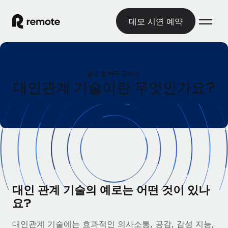
데모 시연 예약
홈
글로벌 HR 용어집
제품
대인관계 기술이란 무엇인가요?
솔루션
글로벌 고용
글로벌 급여
리소스
글로벌 서비스 제공
규정을 준수하며 급여 지급을 손쉽게 처리
국가별 정보
요금
도구 및 계산기
기록상 고용주(EOR)
국가별 글로벌 채용 지원 알아보기
법인 설립 비용 없이 전 세계로 사업을 확장
오분류 리스크 평가 도구
미국 주별 정보
국가별 직원 오분류 리스크 확인
기록상 계약자
대인 관계 기술의 예로는 어떤 것이 있나
미국 모든 주 전역에서 채용 업무를 간소화
한국어
전 세계에서 규정을 준수하며 계약자 고용
요?
직원 비용 계산기
Remote와 다른 솔루션 비교
국가별 총 인건비 계산
계약자 관리
English
대인관계 기술에는 효과적인 의사소통, 공감, 감성 지능,
다른 업체들과 비교해보기