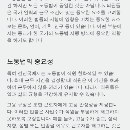
복리후생
긴 하지만 모든 노동법이 동일한 것은 아닙니다. 의원들
블로그
급여 관리를 통해 국제 노동법...
손쉬운 직원 복리후생 관리
은 국가 인력의 근무 조건에 맞는 중요한 요소를 고려합
자세히 알아보기
니다. 이러한 법률의 시행에 영향을 미치는 중요한 요소
Remote 제품 관련 소식: Gusto 및 Xero와의 통합과
Remote Contractor Management Plus
로는 문화, 언어, 기후, 인구 등이 있습니다. 어떤 부분에
서는 종교가 한 국가의 노동법 시행 방식에 중요한 역할
Remote의 사명은 모든 규모의 기업이 전 세계 어디서든 업무에 가
을 하기도 합니다.
장 적합 사람을 찾아 채용 및 관리하고 급여를 지급하도록 돕는 것
입니다. 이를 위해 최근 몇 주 동안 새로운...
자세히 알아보기
노동법의 중요성
특히 선진국에서는 노동법이 직원 친화적일 수 있습니
다. 최대 근무 시간을 결정할 때 직원은 이 기간을 초과
Shootsta가 Remote를 통해 네 개의 시장에서 글로벌
채용을 확장한 방법
하여 근무하지 않을 권리가 있습니다. 따라서 직원들은
일과 삶의 균형을 건강하게 유지할 수 있습니다.
비디오 콘텐츠를 활용한 마케팅이 계속해서 인기를 끌면서, 기업들
에게는 흥미롭고 전문적인 비디오 제작이 어느 때보다 중요해졌습
고용 규정은 또한 근로자에게 고용 안정성을 제공합니
니다. 그러나 대부분의 회사들은 그렇게 높은 품질의...
다. 이러한 법률은 사업주가 직원을 부당하게 해고하지
못하도록 보장합니다. 예를 들어, 고용주가 종교, 성적
자세히 알아보기
지향, 성별 또는 인종을 이유로 근로자를 해고하는 것은