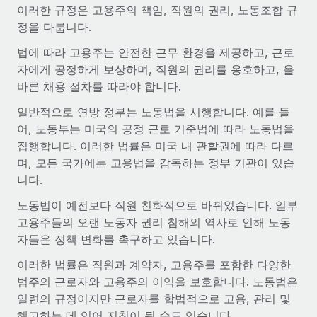
전 세계 계약자의 온보딩 및 관리
이러한 규정은 고용주의 책임, 직원의 권리, 노동조합 규
계약자 지급 계산기
로그인
정을 다룹니다.
Nederlands
글로벌 계약직을 위한 통화 옵션과 지급 소요 시간 확인
PEO
성장 단계
법에 따라 고용주는 안전한 근무 환경을 제공하고, 근로
복잡한 고용 업무를 아웃소싱
Français
스타트업
자에게 공정하게 보상하며, 직원의 권리를 옹호하고, 올
REMOTE와 함께 배우기
성장하는 기업을 위한 민첩한 글로벌 HR 및 급여 솔루션
바른 채용 절차를 따라야 합니다.
Deutsch
리서치 및 가이드
인프라
중견기업
일반적으로 연방 정부는 노동법을 시행합니다. 예를 들
Remote 통합
사례 연구
맞춤형 HR 솔루션으로 팀 확장
어, 노동부는 미국의 공정 근로 기준법에 따라 노동법을
Español
HR을 워크플로에 매끄럽게 통합
집행합니다. 이러한 법률은 미국 내 관할권에 따라 다르
HR 용어집
엔터프라이즈
며, 모든 국가에는 고용법을 감독하는 정부 기관이 있습
Italiano
플랫폼
대기업을 위한 글로벌 HR
니다.
체크리스트 및 템플릿
팀을 위한 통합된 핵심 HR 기능
Português (Portugal)
노동법이 예전보다 직원 친화적으로 바뀌었습니다. 일부
직무 설명 라이브러리
연결
새로운
REMOTE 파트너 되기
고용주들의 오랜 노동자 권리 침해의 역사로 인해 노동
日本語
MCP를 사용하여 모든 AI 도구를 Remote에 연결 가능
자들은 정책 변화를 촉구하고 있습니다.
전략적 기술 파트너
웨비나
통합
플랫폼에 글로벌 HR을 유연하게 통합
이러한 법률은 직원과 계약자, 고용주를 포함한 다양한
한국어
이벤트
핵심 비즈니스 도구로 프로세스를 간소화
범주의 근로자와 고용주의 이익을 보호합니다. 노동법은
파트너 되기
일련의 규정이지만 근로자를 합법적으로 고용, 관리 및
中文（简体）
뉴스룸
Remote와의 파트너십 기회 탐색
해고하는 데 있어 지침이 될 수도 있습니다.