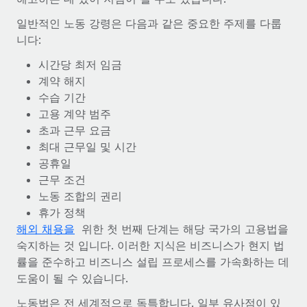
서비스
급여 및 인재 인사이트
Remote Build
곧 제공 예정
일반적인 노동 강령은 다음과 같은 중요한 주제를 다룹
전문가 상담
통합 및 AI 자동화 컨설팅
니다:
인사이트 센터
글로벌 인사 및 규정 준수 업무 처리에 전문가 지원 제공
시간당 최저 임금
지원받기
신원 조사
사례 연구
계약 해지
채용 후보자 심사 프로세스 간소화
모든 리소스 보기
수습 기간
AI 분야의 선구자인 Weaviate가 Remote와 협력하여
고용 계약 범주
조직 규모를 120% 성장시킨 방법
Compliance Watchtower
초과 근무 요금
규정 준수 관련 위험에 선제적으로 대응
블로그
Weaviate 한눈에 보기 Weaviate는 오픈 소스, AI 우선 인프라를
최대 근무일 및 시간
구축합니다. 이 회사의 미션은 전 세계 개발자 및 운영자
공휴일
글로벌 급여
기기 관리
(DevOps/MLOps)에게 AI 네이티브...
근무 조건
전 세계 IT 장비 제공 및 추적 관리
EOR 및 PEO
노동 조합의 권리
자세히 알아보기
휴가 정책
법인 설립
계약자 관리
해외 채용을
위한 첫 번째 단계는 해당 국가의 고용법을
법인 설립을 빠르고 준법적으로 지원
숙지하는 것 입니다. 이러한 지식은 비즈니스가 현지 법
세금
계약직 관리와 급여 업무를 위해 Remote와 전략적 파
률을 준수하고 비즈니스 설립 프로세스를 가속화하는 데
글로벌 인재 이동 및 전근
트너십을 맺은 Reverse Tech
블로그 둘러보기
도움이 될 수 있습니다.
직원 해외 이전을 간편하게 처리
Reverse Tech 한눈에 보기 건강 및 웰니스 스타트업인 Reverse
노동법은 전 세계적으로 독특합니다. 일부 유사점이 있
Tech는 Remote와 파트너십을 맺고 글로벌 계약직 인력 및 미국