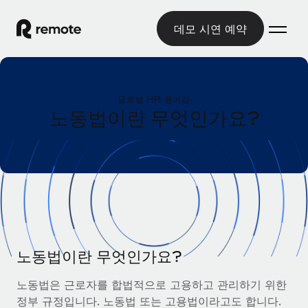
데모 시연 예약
홈
글로벌 HR 용어집
제품
노동법이란 무엇인가요?
솔루션
글로벌 고용
글로벌 급여
리소스
글로벌 서비스 제공
규정을 준수하며 급여 지급을 손쉽게 처리
국가별 정보
요금
도구 및 계산기
기록상 고용주(EOR)
국가별 글로벌 채용 지원 알아보기
법인 설립 비용 없이 전 세계로 사업을 확장
오분류 리스크 평가 도구
미국 주별 정보
국가별 직원 오분류 리스크 확인
기록상 계약자
노동법이란 무엇인가요?
미국 모든 주 전역에서 채용 업무를 간소화
한국어
전 세계에서 규정을 준수하며 계약자 고용
직원 비용 계산기
노동법은 근로자를 합법적으로 고용하고 관리하기 위한
Remote와 다른 솔루션 비교
국가별 총 인건비 계산
계약자 관리
정부 규정입니다. 노동법 또는 고용법이라고도 합니다.
English
다른 업체들과 비교해보기