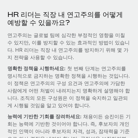
서비스
급여 및 인재 인사이트
Remote Build
곧 제공 예정
HR 리더는 직장 내 연고주의를 어떻게
전문가 상담
통합 및 AI 자동화 컨설팅
인사이트 센터
예방할 수 있을까요?
글로벌 인사 및 규정 준수 업무 처리에 전문가 지원 제공
지원받기
신원 조사
연고주의는 글로벌 팀에 심각한 부정적인 영향을 미칠
사례 연구
수 있지만, 이를 방지할 수 있는 효과적인 방법이 있습니
채용 후보자 심사 프로세스 간소화
모든 리소스 보기
다.
HR 리더는 직장 내 연고주의를 방지하기 위해 몇 가
Compliance Watchtower
지 전략을 사용할 수 있습니다.
규정 준수 관련 위험에 선제적으로 대응
블로그
명확한 정책을 시행하세요:
첫 번째 단계는 연고주의를
글로벌 급여
명시적으로 금지하는 명확한 정책을 시행하는 것입니다.
기기 관리
이 정책은 연고주의의 구성 요건과 연고주의에 가담한
전 세계 IT 장비 제공 및 추적 관리
EOR 및 PEO
사람에게 어떤 처벌이 내려지는지 명확하게 설명해야 합
법인 설립
니다. 조직의 모든 구성원은 이 정책을 숙지하고 일관되
계약자 관리
게 시행될 것임을 알고 있어야 합니다.
법인 설립을 빠르고 준법적으로 지원
세금
능력에 기반한 기회를 장려하세요:
채용이든 승진이든 기
글로벌 인재 이동 및 전근
회는 능력에 기반한 것이어야 합니다. 즉, 후보자의 개인
블로그 둘러보기
직원 해외 이전을 간편하게 처리
적인 인맥이 아니라 후보자의 자격, 성과, 잠재력을 기준