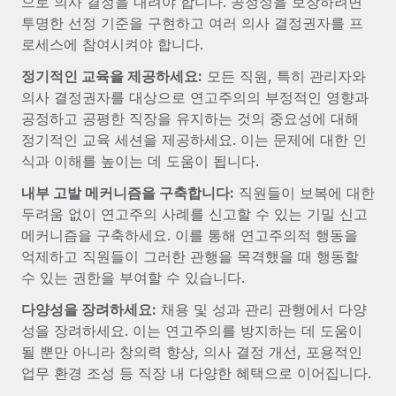
으로 의사 결정을 내려야 합니다. 공정성을 보장하려면
복리후생
블로그
투명한 선정 기준을 구현하고 여러 의사 결정권자를 프
손쉬운 직원 복리후생 관리
로세스에 참여시켜야 합니다.
Remote 제품 관련 소식: Gusto 및 Xero와의 통합과
정기적인 교육을 제공하세요:
모든 직원, 특히 관리자와
Remote Contractor Management Plus
의사 결정권자를 대상으로 연고주의의 부정적인 영향과
Remote의 사명은 모든 규모의 기업이 전 세계 어디서든 업무에 가
공정하고 공평한 직장을 유지하는 것의 중요성에 대해
장 적합 사람을 찾아 채용 및 관리하고 급여를 지급하도록 돕는 것
정기적인 교육 세션을 제공하세요. 이는 문제에 대한 인
입니다. 이를 위해 최근 몇 주 동안 새로운...
식과 이해를 높이는 데 도움이 됩니다.
자세히 알아보기
내부 고발 메커니즘을 구축합니다:
직원들이 보복에 대한
두려움 없이 연고주의 사례를 신고할 수 있는 기밀 신고
메커니즘을 구축하세요. 이를 통해 연고주의적 행동을
Shootsta가 Remote를 통해 네 개의 시장에서 글로벌
억제하고 직원들이 그러한 관행을 목격했을 때 행동할
채용을 확장한 방법
수 있는 권한을 부여할 수 있습니다.
비디오 콘텐츠를 활용한 마케팅이 계속해서 인기를 끌면서, 기업들
다양성을 장려하세요:
채용 및 성과 관리 관행에서 다양
에게는 흥미롭고 전문적인 비디오 제작이 어느 때보다 중요해졌습
성을 장려하세요. 이는 연고주의를 방지하는 데 도움이
니다. 그러나 대부분의 회사들은 그렇게 높은 품질의...
될 뿐만 아니라 창의력 향상, 의사 결정 개선, 포용적인
자세히 알아보기
업무 환경 조성 등 직장 내 다양한 혜택으로 이어집니다.