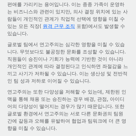
전 세계 계약자의 온보딩 및 관리
편애를 가리키는 용어입니다. 이는 종종 가족이 운영하
계약자 지급 계산기
로그인
는 비즈니스와 관련이 있지만, 의사 결정 위치에 있는 사
Nederlands
글로벌 계약직을 위한 통화 옵션과 지급 소요 시간 확인
PEO
성장 단계
람들이 개인적인 관계가 직업적 선택에 영향을 미칠 수
복잡한 고용 업무를 아웃소싱
있는 모든 직장(
원격 근무 조직
포함)에서도 발생할 수
Français
스타트업
REMOTE와 함께 배우기
있습니다.
성장하는 기업을 위한 민첩한 글로벌 HR 및 급여 솔루션
Deutsch
리서치 및 가이드
인프라
글로벌 팀에서 연고주의는 심각한 영향을 미칠 수 있습
중견기업
니다. 무엇보다도 불공정한 문화를 조성할 수 있습니다.
Remote 통합
사례 연구
맞춤형 HR 솔루션으로 팀 확장
Español
직원들이 승진이나 기회가 능력에 기반한 것이 아니라
HR을 워크플로에 매끄럽게 통합
개인적인 관계에 따라 결정된다고 인식하면 좌절감을 느
HR 용어집
엔터프라이즈
Italiano
플랫폼
끼고 사기가 저하될 수 있습니다. 이는 생산성 및 전반적
대기업을 위한 글로벌 HR
체크리스트 및 템플릿
팀을 위한 통합된 핵심 HR 기능
인 팀 성과 저하로 이어질 수 있습니다.
Português (Portugal)
연고주의는 또한 다양성을 저해할 수 있는데, 제한된 인
직무 설명 라이브러리
연결
새로운
REMOTE 파트너 되기
맥을 통해 채용 또는 승진하는 경우 배경, 관점, 아이디
日本語
MCP를 사용하여 모든 AI 도구를 Remote에 연결 가능
전략적 기술 파트너
웨비나
어의 다양성이 떨어지는 경우가 많기 때문입니다. 또한
통합
플랫폼에 글로벌 HR을 유연하게 통합
글로벌 환경에서 연고주의는 서로 다른 문화권의 팀원
한국어
이벤트
핵심 비즈니스 도구로 프로세스를 간소화
간에 갈등과 오해를 유발하여 협업과 팀워크에 더 큰 영
파트너 되기
향을 미칠 수 있습니다.
中文（简体）
뉴스룸
Remote와의 파트너십 기회 탐색