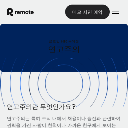
데모 시연 예약
홈
글로벌 HR 용어집
제품
연고주의
솔루션
글로벌 고용
글로벌 급여
리소스
글로벌 서비스 제공
규정을 준수하며 급여 지급을 손쉽게 처리
국가별 정보
요금
도구 및 계산기
기록상 고용주(EOR)
국가별 글로벌 채용 지원 알아보기
법인 설립 비용 없이 전 세계로 사업을 확장
오분류 리스크 평가 도구
미국 주별 정보
국가별 직원 오분류 리스크 확인
기록상 계약자
연고주의란 무엇인가요?
미국 모든 주 전역에서 채용 업무를 간소화
한국어
전 세계에서 규정을 준수하며 계약자 고용
직원 비용 계산기
연고주의는 특히 조직 내에서 채용이나 승진과 관련하여
Remote와 다른 솔루션 비교
국가별 총 인건비 계산
계약자 관리
권력을 가진 사람이 친척이나 가까운 친구에게 보이는
English
다른 업체들과 비교해보기