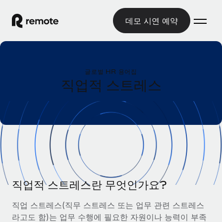
데모 시연 예약
홈
글로벌 HR 용어집
제품
직업적 스트레스
솔루션
글로벌 고용
글로벌 급여
리소스
글로벌 서비스 제공
규정을 준수하며 급여 지급을 손쉽게 처리
국가별 정보
요금
도구 및 계산기
기록상 고용주(EOR)
국가별 글로벌 채용 지원 알아보기
법인 설립 비용 없이 전 세계로 사업을 확장
오분류 리스크 평가 도구
미국 주별 정보
국가별 직원 오분류 리스크 확인
기록상 계약자
직업적 스트레스란 무엇인가요?
미국 모든 주 전역에서 채용 업무를 간소화
한국어
전 세계에서 규정을 준수하며 계약자 고용
직원 비용 계산기
직업 스트레스(직무 스트레스 또는 업무 관련 스트레스
Remote와 다른 솔루션 비교
국가별 총 인건비 계산
계약자 관리
라고도 함)는 업무 수행에 필요한 자원이나 능력이 부족
English
다른 업체들과 비교해보기