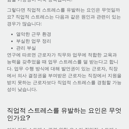
서비스
급여 및 인재 인사이트
Remote Build
곧 제공 예정
그렇다면 직업적 스트레스를 유발하는 요인은 무엇일까
전문가 상담
통합 및 AI 자동화 컨설팅
요? 직업적 스트레스는 다음과 같은 원인과 관련이 있는
인사이트 센터
글로벌 인사 및 규정 준수 업무 처리에 전문가 지원 제공
경우가 많습니다:
지원받기
신원 조사
사례 연구
열악한 근무 환경
채용 후보자 심사 프로세스 간소화
모든 리소스 보기
부실한 업무 정리
AI 분야의 선구자인 Weaviate가 Remote와 협력하여
관리 부실
조직 규모를 120% 성장시킨 방법
Compliance Watchtower
연구에 따르면 근로자가 직무와 업무에 적합한 교육과
규정 준수 관련 위험에 선제적으로 대응
블로그
능력을 갖추었을 때 업무 스트레스를 덜 받는다고 합니
Weaviate 한눈에 보기 Weaviate는 오픈 소스, AI 우선 인프라를
다. 업무 수행 방식에 대해 발언권이 있는 근로자, 직장
구축합니다. 이 회사의 미션은 전 세계 개발자 및 운영자
글로벌 급여
기기 관리
에서 의사 결정권을 부여받은 근로자는 직장에서 지원을
(DevOps/MLOps)에게 AI 네이티브...
전 세계 IT 장비 제공 및 추적 관리
EOR 및 PEO
받지 못하는 근로자보다 직업적 스트레스를 경험할 가능
자세히 알아보기
성이 낮습니다.
법인 설립
계약자 관리
법인 설립을 빠르고 준법적으로 지원
세금
계약직 관리와 급여 업무를 위해 Remote와 전략적 파
직업적 스트레스를 유발하는 요인은 무엇
글로벌 인재 이동 및 전근
트너십을 맺은 Reverse Tech
블로그 둘러보기
인가요?
직원 해외 이전을 간편하게 처리
Reverse Tech 한눈에 보기 건강 및 웰니스 스타트업인 Reverse
Tech는 Remote와 파트너십을 맺고 글로벌 계약직 인력 및 미국