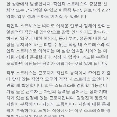
전 세계 계약자의 온보딩 및 관리
한 상황에서 발생합니다. 직업적 스트레스의 증상은 신
계약자 지급 계산기
로그인
체적 또는 정서적일 수 있으며 종종 부상, 근로자의 건강
Nederlands
글로벌 계약직을 위한 통화 옵션과 지급 소요 시간 확인
PEO
성장 단계
악화, 업무 성과 저하로 이어질 수 있습니다.
복잡한 고용 업무를 아웃소싱
Français
스타트업
직업적 스트레스는 때때로 어려운 업무나 잘해야 한다는
REMOTE와 함께 배우기
성장하는 기업을 위한 민첩한 글로벌 HR 및 급여 솔루션
일반적인 직장 내 압박감으로 잘못 인식되기도 합니다.
Deutsch
리서치 및 가이드
인프라
하지만 업무에 대한 책임감, 동기 부여, 성공에 대한 열
중견기업
정을 유지하게 하는 피할 수 없는 직장 내 스트레스와 직
Remote 통합
사례 연구
맞춤형 HR 솔루션으로 팀 확장
Español
업적 스트레스로 이어지는 더 심한 압박감 사이에는 미
HR을 워크플로에 매끄럽게 통합
세한 경계가 존재합니다. 직장 내 압박이 과도한 수준에
HR 용어집
엔터프라이즈
Italiano
플랫폼
도달하면 직원들은 관리가 어렵다는 것을 알게 됩니다.
대기업을 위한 글로벌 HR
체크리스트 및 템플릿
팀을 위한 통합된 핵심 HR 기능
직무 스트레스는 근로자가 자신의 능력이나 주어진 자원
Português (Portugal)
에 맞지 않는 직업적 요구와 직장 내 스트레스 요인에 직
직무 설명 라이브러리
연결
새로운
REMOTE 파트너 되기
면할 때 발생합니다. 업무 스트레스를 경험할 가능성이
日本語
MCP를 사용하여 모든 AI 도구를 Remote에 연결 가능
전략적 기술 파트너
웨비나
가장 높은 근로자는 자신의 능력을 넘어서는 성과 기대
통합
플랫폼에 글로벌 HR을 유연하게 통합
치가 있는 환경에 있는 근로자입니다. 경영진과 동료의
한국어
이벤트
핵심 비즈니스 도구로 프로세스를 간소화
지원이 부족하거나 자신의 노동력이나 지원에 대한 통제
파트너 되기
력이 부족하다고 느끼는 직장에서는 직무 스트레스를 경
中文（简体）
뉴스룸
Remote와의 파트너십 기회 탐색
험할 가능성이 더욱 증폭됩니다.