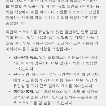
여러 가지 스트레스 관련 위험 요소가 직업적 스트레스
복리후생
블로그
급여 관리를 통해 국제 노동법...
를 유발할 수 있습니다. 이러한 유발 요인을 인식하는 능
손쉬운 직원 복리후생 관리
력은 직장에서 이를 피하거나 직원들의 스트레스 요인을
자세히 알아보기
Remote 제품 관련 소식: Gusto 및 Xero와의 통합과
완화하는 변화를 만들 수 있는 기회를 제공하므로 매우
Remote Contractor Management Plus
중요합니다.
Remote의 사명은 모든 규모의 기업이 전 세계 어디서든 업무에 가
직업적 스트레스를 유발할 수 있는 일반적인 업무 관련
장 적합 사람을 찾아 채용 및 관리하고 급여를 지급하도록 돕는 것
위험 요소는 업무 내용과 업무 상황의 두 가지로 나눌 수
입니다. 이를 위해 최근 몇 주 동안 새로운...
있습니다. 업무 내용은 업무의 실질적인 고려 사항을 의
미하며 다음과 같은 사항을 포함합니다:
자세히 알아보기
업무량과 속도.
업무 스트레스는 직원들이 근무하는
시간에 비해 업무량이 너무 많거나 적을 때 발생할
Shootsta가 Remote를 통해 네 개의 시장에서 글로벌
수 있습니다.
채용을 확장한 방법
근무 시간.
이는 근무 교대 시간뿐만 아니라 근무자
비디오 콘텐츠를 활용한 마케팅이 계속해서 인기를 끌면서, 기업들
에게 사교 활동의 기회가 허용되는지 여부, 일정의
에게는 흥미롭고 전문적인 비디오 제작이 어느 때보다 중요해졌습
유연성 등 교대 근무 설계의 요소를 의미합니다.
니다. 그러나 대부분의 회사들은 그렇게 높은 품질의...
참여와 통제.
업무 프로세스와 업무 속도 및 시간을
결정할 수 있는 권한이 있다고 느끼는 근로자는 업
자세히 알아보기
무 스트레스를 덜 받을 수 있습니다.