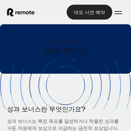
데모 시연 예약
홈
글로벌 HR 용어집
제품
성과 보너스
솔루션
글로벌 고용
글로벌 급여
리소스
글로벌 서비스 제공
규정을 준수하며 급여 지급을 손쉽게 처리
국가별 정보
요금
도구 및 계산기
기록상 고용주(EOR)
국가별 글로벌 채용 지원 알아보기
법인 설립 비용 없이 전 세계로 사업을 확장
오분류 리스크 평가 도구
미국 주별 정보
국가별 직원 오분류 리스크 확인
기록상 계약자
성과 보너스란 무엇인가요?
미국 모든 주 전역에서 채용 업무를 간소화
한국어
전 세계에서 규정을 준수하며 계약자 고용
직원 비용 계산기
성과 보너스는 특정 목표를 달성하거나 탁월한 성과를
Remote와 다른 솔루션 비교
국가별 총 인건비 계산
계약자 관리
거둔 직원에게 보상으로 지급하는 금전적 보상입니다.
English
다른 업체들과 비교해보기