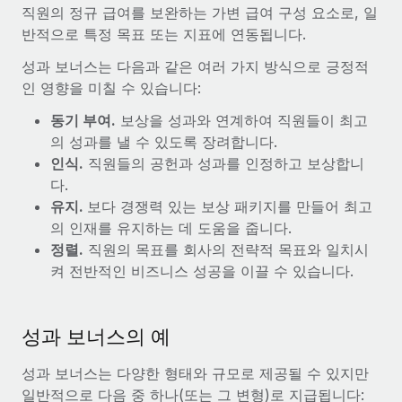
전 세계 계약자의 온보딩 및 관리
직원의 정규 급여를 보완하는 가변 급여 구성 요소로, 일
계약자 지급 계산기
로그인
반적으로 특정 목표 또는 지표에 연동됩니다.
Nederlands
글로벌 계약직을 위한 통화 옵션과 지급 소요 시간 확인
PEO
성장 단계
성과 보너스는 다음과 같은 여러 가지 방식으로 긍정적
복잡한 고용 업무를 아웃소싱
Français
스타트업
인 영향을 미칠 수 있습니다:
REMOTE와 함께 배우기
성장하는 기업을 위한 민첩한 글로벌 HR 및 급여 솔루션
동기 부여.
보상을 성과와 연계하여 직원들이 최고
Deutsch
리서치 및 가이드
인프라
중견기업
의 성과를 낼 수 있도록 장려합니다.
Remote 통합
사례 연구
맞춤형 HR 솔루션으로 팀 확장
인식.
직원들의 공헌과 성과를 인정하고 보상합니
Español
HR을 워크플로에 매끄럽게 통합
다.
HR 용어집
엔터프라이즈
유지.
보다 경쟁력 있는 보상 패키지를 만들어 최고
Italiano
플랫폼
대기업을 위한 글로벌 HR
의 인재를 유지하는 데 도움을 줍니다.
체크리스트 및 템플릿
팀을 위한 통합된 핵심 HR 기능
정렬.
직원의 목표를 회사의 전략적 목표와 일치시
Português (Portugal)
직무 설명 라이브러리
켜 전반적인 비즈니스 성공을 이끌 수 있습니다.
연결
새로운
REMOTE 파트너 되기
日本語
MCP를 사용하여 모든 AI 도구를 Remote에 연결 가능
전략적 기술 파트너
웨비나
통합
플랫폼에 글로벌 HR을 유연하게 통합
성과 보너스의 예
한국어
이벤트
핵심 비즈니스 도구로 프로세스를 간소화
파트너 되기
성과 보너스는 다양한 형태와 규모로 제공될 수 있지만
中文（简体）
뉴스룸
Remote와의 파트너십 기회 탐색
일반적으로 다음 중 하나(또는 그 변형)로 지급됩니다: