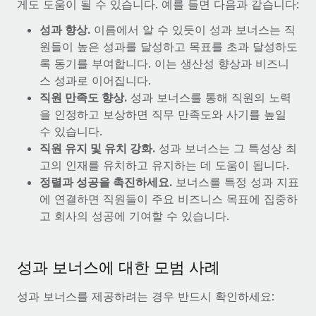
복리후생
게도 도움이 될 수 있습니다. 예를 들면 다음과 같습니다:
블로그
손쉬운 직원 복리후생 관리
성과 향상.
이름에서 알 수 있듯이 성과 보너스는 직
원들이 높은 성과를 달성하고 목표를 초과 달성하도
Remote 제품 관련 소식: Gusto 및 Xero와의 통합과
Remote Contractor Management Plus
록 동기를 부여합니다. 이는 생산성 향상과 비즈니
스 성과로 이어집니다.
Remote의 사명은 모든 규모의 기업이 전 세계 어디서든 업무에 가
직원 만족도 향상.
성과 보너스를 통해 직원의 노력
장 적합 사람을 찾아 채용 및 관리하고 급여를 지급하도록 돕는 것
을 인정하고 보상하면 직무 만족도와 사기를 높일
입니다. 이를 위해 최근 몇 주 동안 새로운...
수 있습니다.
자세히 알아보기
직원 유지 및 유치 강화.
성과 보너스는 그 특성상 최
고의 인재를 유치하고 유지하는 데 도움이 됩니다.
정렬과 성공을 촉진하세요.
보너스를 특정 성과 지표
Shootsta가 Remote를 통해 네 개의 시장에서 글로벌
에 연결하면 직원들이 주요 비즈니스 목표에 집중하
채용을 확장한 방법
고 회사의 성공에 기여할 수 있습니다.
비디오 콘텐츠를 활용한 마케팅이 계속해서 인기를 끌면서, 기업들
에게는 흥미롭고 전문적인 비디오 제작이 어느 때보다 중요해졌습
성과 보너스에 대한 모범 사례
니다. 그러나 대부분의 회사들은 그렇게 높은 품질의...
자세히 알아보기
성과 보너스를 제공하려는 경우 반드시 확인하세요: