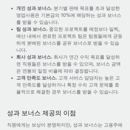
서비스
급여 및 인재 인사이트
Remote Build
곧 제공 예정
개인 성과 보너스.
분기별 판매 목표를 초과 달성한
전문가 상담
통합 및 AI 자동화 컨설팅
영업사원은 기본급의 10%에 해당하는 성과 보너스
인사이트 센터
글로벌 인사 및 규정 준수 업무 처리에 전문가 지원 제공
를 받을 수 있습니다.
지원받기
팀 성과 보너스.
중요한 프로젝트를 예정보다 일찍,
신원 조사
사례 연구
예산 내에서 완료한 프로젝트 팀은 팀원들에게 균등
채용 후보자 심사 프로세스 간소화
모든 리소스 보기
하게 분배된 보너스를 공유 보너스로 받을 수 있습
니다.
Compliance Watchtower
회사 성과 보너스.
회사가 연간 수익 목표를 달성하
규정 준수 관련 위험에 선제적으로 대응
블로그
면 직원들은 보너스를 받을 수 있으며, 보너스 금액
글로벌 급여
은 연봉의 일정 비율에 따라 결정됩니다.
기기 관리
고객 만족도 보너스.
고객 서비스 담당자는 높은 고
전 세계 IT 장비 제공 및 추적 관리
EOR 및 PEO
객 만족도를 달성하거나 특정 수의 고객 문제를 효
율적으로 해결한 경우 보너스를 받을 수 있습니다.
법인 설립
계약자 관리
법인 설립을 빠르고 준법적으로 지원
세금
글로벌 인재 이동 및 전근
성과 보너스 제공의 이점
블로그 둘러보기
직원 해외 이전을 간편하게 처리
직원에게는 보상이 분명하지만, 성과 보너스는 고용주에