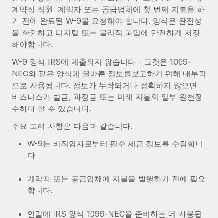
복리후생
계약직 직원, 계약자 또는 공급업체에 첫 번째 지불을 하
블로그
손쉬운 직원 복리후생 관리
기 전에 완료된 W-9을 요청해야 합니다. 양식은 완전성
을 확인하고 디지털 또는 물리적 파일에 안전하게 저장
Remote 제품 관련 소식: Gusto 및 Xero와의 통합과
Remote Contractor Management Plus
해야합니다.
Remote의 사명은 모든 규모의 기업이 전 세계 어디서든 업무에 가
W-9 양식 IRS에 제출되지 않습니다 - 그것은 1099-
장 적합 사람을 찾아 채용 및 관리하고 급여를 지급하도록 돕는 것
NEC와 같은 양식에 올바른 정보를보고하기 위해 내부적
입니다. 이를 위해 최근 몇 주 동안 새로운...
으로 사용됩니다. 정보가 누락되거나 정확하지 않으면
비즈니스가 벌금, 과징금 또는 미래 지불의 일부 원천징
자세히 알아보기
수하다 할 수 있습니다.
주요 고려 사항은 다음과 같습니다.
Shootsta가 Remote를 통해 네 개의 시장에서 글로벌
W-9는 비직업자로부터 필수 세금 정보를 수집합니
채용을 확장한 방법
다.
비디오 콘텐츠를 활용한 마케팅이 계속해서 인기를 끌면서, 기업들
에게는 흥미롭고 전문적인 비디오 제작이 어느 때보다 중요해졌습
계약자 또는 공급업체에 지불을 발행하기 전에 필요
니다. 그러나 대부분의 회사들은 그렇게 높은 품질의...
합니다.
자세히 알아보기
연말에 IRS 양식 1099-NEC을 준비하는 데 사용됩