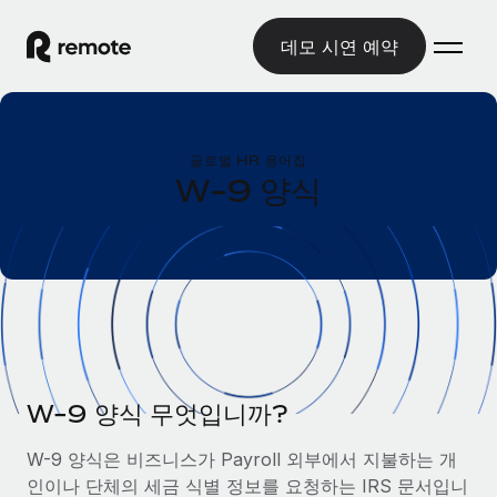
데모 시연 예약
홈
글로벌 HR 용어집
제품
W-9 양식
솔루션
글로벌 고용
글로벌 급여
리소스
글로벌 서비스 제공
규정을 준수하며 급여 지급을 손쉽게 처리
국가별 정보
요금
도구 및 계산기
기록상 고용주(EOR)
국가별 글로벌 채용 지원 알아보기
법인 설립 비용 없이 전 세계로 사업을 확장
오분류 리스크 평가 도구
미국 주별 정보
국가별 직원 오분류 리스크 확인
기록상 계약자
W-9 양식 무엇입니까?
미국 모든 주 전역에서 채용 업무를 간소화
한국어
전 세계에서 규정을 준수하며 계약자 고용
직원 비용 계산기
W-9 양식은 비즈니스가 Payroll 외부에서 지불하는 개
Remote와 다른 솔루션 비교
국가별 총 인건비 계산
계약자 관리
인이나 단체의 세금 식별 정보를 요청하는 IRS 문서입니
English
다른 업체들과 비교해보기