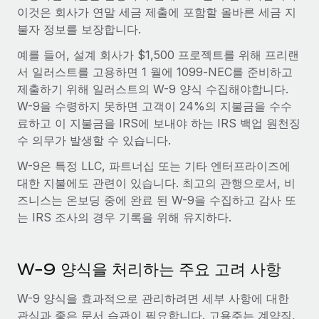
서비스
이것은 회사가 연말 세금 제출에 포함할 올바른 세금 지
급여 및 인재 인사이트
Remote Build
곧 제공 예정
불자 정보를 보장합니다.
전문가 상담
통합 및 AI 자동화 컨설팅
인사이트 센터
글로벌 인사 및 규정 준수 업무 처리에 전문가 지원 제공
예를 들어, 설계 회사가 $1,500 프로젝트를 위해 프리랜
지원받기
서 일러스트를 고용하면 1 월에 1099-NEC를 준비하고
신원 조사
사례 연구
제출하기 위해 일러스트의 W-9 양식 수집해야합니다.
채용 후보자 심사 프로세스 간소화
모든 리소스 보기
W-9을 수령하지 못하면 고객이 24%의 지불금을 수수
료하고 이 지불금을 IRS에 보내야 하는 IRS 백업 원천징
Compliance Watchtower
수 의무가 발생할 수 있습니다.
규정 준수 관련 위험에 선제적으로 대응
블로그
W-9은 특정 LLC, 파트너십 또는 기타 엔터프라이즈에
글로벌 급여
기기 관리
대한 지불에도 관련이 있습니다. 최고의 관행으로서, 비
전 세계 IT 장비 제공 및 추적 관리
EOR 및 PEO
즈니스는 온보딩 중에 완료 된 W-9을 수집하고 감사 또
는 IRS 조사의 경우 기록을 위해 유지하다.
법인 설립
계약자 관리
법인 설립을 빠르고 준법적으로 지원
세금
W-9 양식을 처리하는 주요 고려 사항
글로벌 인재 이동 및 전근
블로그 둘러보기
직원 해외 이전을 간편하게 처리
W-9 양식을 효과적으로 관리하려면 세부 사항에 대한
관심과 좋은 문서 습관이 필요합니다. 고용주는 계약직,