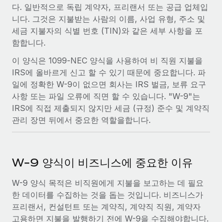
전 세계 계약자의 온보딩 및 관리
다. 일반적으로 독립 계약자, 프리랜서 또는 공급 업체입
계약자 지급 계산기
로그인
니다. 그것은 지불받는 사람의 이름, 사업 유형, 주소 및
Nederlands
글로벌 계약직을 위한 통화 옵션과 지급 소요 시간 확인
PEO
성장 단계
세금 지불자의 식별 번호 (TIN)와 같은 세부 사항을 포
복잡한 고용 업무를 아웃소싱
함합니다.
Français
스타트업
REMOTE와 함께 배우기
성장하는 기업을 위한 민첩한 글로벌 HR 및 급여 솔루션
이 양식은 1099-NEC 양식을 사용하여 비 직원 지불을
Deutsch
리서치 및 가이드
인프라
IRS에 올바르게 신고 할 수 있기 때문에 중요합니다. 파
중견기업
일에 정확한 W-9이 없으면 회사는 IRS 벌금, 보류 요구
Remote 통합
사례 연구
맞춤형 HR 솔루션으로 팀 확장
Español
사항 또는 파일 오류에 직면 할 수 있습니다. "W-9"는
HR을 워크플로에 매끄럽게 통합
IRS에 직접 제출되지 않지만 세금 (규정) 준수 및 계약직
HR 용어집
엔터프라이즈
Italiano
플랫폼
관리 장면 뒤에서 중요한 역할을합니다.
대기업을 위한 글로벌 HR
체크리스트 및 템플릿
팀을 위한 통합된 핵심 HR 기능
Português (Portugal)
직무 설명 라이브러리
연결
새로운
REMOTE 파트너 되기
W-9 양식이 비즈니스에 중요한 이유
日本語
MCP를 사용하여 모든 AI 도구를 Remote에 연결 가능
전략적 기술 파트너
웨비나
통합
플랫폼에 글로벌 HR을 유연하게 통합
W-9 양식 목적은 비직원에게 지불을 보고하는 데 필요
한국어
이벤트
핵심 비즈니스 도구로 프로세스를 간소화
한 데이터를 수집하는 것을 돕는 것입니다. 비즈니스가
파트너 되기
프리랜서, 컨설턴트 또는 계약직, 계약직 직원, 계약자
中文（简体）
뉴스룸
Remote와의 파트너십 기회 탐색
고용하면 지불을 발행하기 전에 W-9을 수집해야합니다.